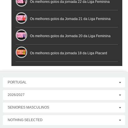
Os melhores golos da jornada 22 da Liga Feminina
Placard
Os melhores golos da Jornada 21 da Liga Feminina
Placard
Os melhores golos da Jornada 20 da Liga Feminina
Placard
Os melhores golos da jornada 18 da Liga Placard
PORTUGAL
2026/2027
SENIORES MASCULINOS
NOTHING SELECTED