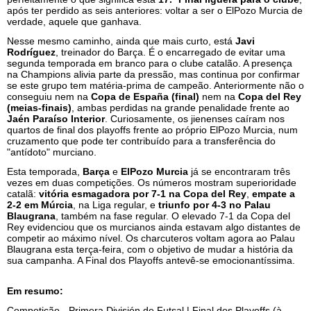
após ter perdido as seis anteriores: voltar a ser o ElPozo Murcia de
verdade, aquele que ganhava.
Nesse mesmo caminho, ainda que mais curto, está
Javi
Rodríguez
, treinador do Barça. É o encarregado de evitar uma
segunda temporada em branco para o clube catalão. A presença
na Champions alivia parte da pressão, mas continua por confirmar
se este grupo tem matéria-prima de campeão. Anteriormente não o
conseguiu nem na
Copa de España (final)
nem na
Copa del Rey
(meias-finais)
, ambas perdidas na grande penalidade frente ao
Jaén Paraíso Interior
. Curiosamente, os jienenses caíram nos
quartos de final dos playoffs frente ao próprio ElPozo Murcia, num
cruzamento que pode ter contribuído para a transferência do
"antídoto" murciano.
Esta temporada,
Barça
e
ElPozo Murcia
já se encontraram três
vezes em duas competições. Os números mostram superioridade
catalã:
vitória esmagadora por 7-1 na Copa del Rey
,
empate a
2-2 em Múrcia
, na Liga regular, e
triunfo por 4-3 no Palau
Blaugrana
, também na fase regular. O elevado 7-1 da Copa del
Rey evidenciou que os murcianos ainda estavam algo distantes de
competir ao máximo nível. Os charcuteros voltam agora ao Palau
Blaugrana esta terça-feira, com o objetivo de mudar a história da
sua campanha. A Final dos Playoffs antevê-se emocionantíssima.
Em resumo:
Competição - Primera División de Futsal | Final dos Playoffs (à