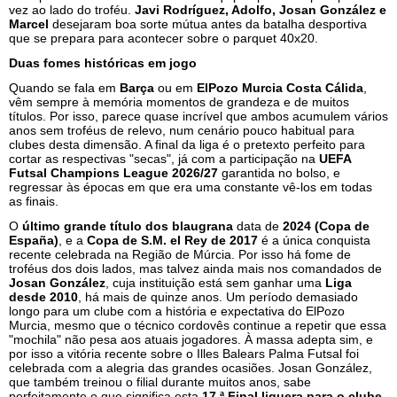
vez ao lado do troféu.
Javi Rodríguez, Adolfo, Josan González e
Marcel
desejaram boa sorte mútua antes da batalha desportiva
que se prepara para acontecer sobre o parquet 40x20.
Duas fomes históricas em jogo
Quando se fala em
Barça
ou em
ElPozo Murcia Costa Cálida
,
vêm sempre à memória momentos de grandeza e de muitos
títulos. Por isso, parece quase incrível que ambos acumulem vários
anos sem troféus de relevo, num cenário pouco habitual para
clubes desta dimensão. A final da liga é o pretexto perfeito para
cortar as respectivas "secas", já com a participação na
UEFA
Futsal Champions League 2026/27
garantida no bolso, e
regressar às épocas em que era uma constante vê-los em todas
as finais.
O
último grande título dos blaugrana
data de
2024 (Copa de
España)
, e a
Copa de S.M. el Rey de 2017
é a única conquista
recente celebrada na Região de Múrcia. Por isso há fome de
troféus dos dois lados, mas talvez ainda mais nos comandados de
Josan González
, cuja instituição está sem ganhar uma
Liga
desde 2010
, há mais de quinze anos. Um período demasiado
longo para um clube com a história e expectativa do ElPozo
Murcia, mesmo que o técnico cordovês continue a repetir que essa
"mochila" não pesa aos atuais jogadores. À massa adepta sim, e
por isso a vitória recente sobre o Illes Balears Palma Futsal foi
celebrada com a alegria das grandes ocasiões. Josan González,
que também treinou o filial durante muitos anos, sabe
perfeitamente o que significa esta
17.ª Final liguera para o clube
,