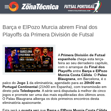
Barça e ElPozo Murcia abrem Final dos
Playoffs da Primera División de Futsal
A
Primera División de Futsal
espanhola
chega esta terça-
feira ao seu derradeiro capítulo,
com o arranque da
Final dos
Playoffs
entre
Barça e ElPozo
Murcia Costa Cálida
. O
Palau
Blaugrana
, em Barcelona, é o
palco do
Jogo 1
da eliminatória, agendado para as
20h00 em
Portugal Continental
(21h00 em Espanha), com transmissão em
direto pela
Teledeporte
. A série será disputada à melhor de cinco
jogos e promete ser uma das mais equilibradas dos últimos anos.
O Palau Blaugrana alberga os dois primeiros encontros desta
eliminatória apaixonante.
Esta será a
quarta vez
que
Barça
e
ElPozo Murcia Costa Cálida