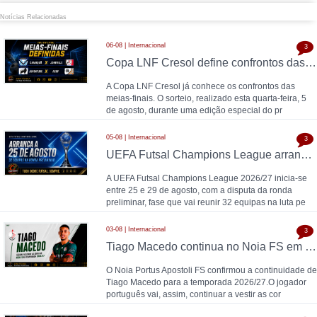
Notícias Relacionadas
06-08 | Internacional
3
Copa LNF Cresol define confrontos das meias-finais
A Copa LNF Cresol já conhece os confrontos das
meias-finais. O sorteio, realizado esta quarta-feira, 5
de agosto, durante uma edição especial do pr
05-08 | Internacional
3
UEFA Futsal Champions League arranca a 25 de agosto com 32 equipas na ronda preliminar
A UEFA Futsal Champions League 2026/27 inicia-se
entre 25 e 29 de agosto, com a disputa da ronda
preliminar, fase que vai reunir 32 equipas na luta pe
03-08 | Internacional
3
Tiago Macedo continua no Noia FS em 2026/27
O Noia Portus Apostoli FS confirmou a continuidade de
Tiago Macedo para a temporada 2026/27.O jogador
português vai, assim, continuar a vestir as cor