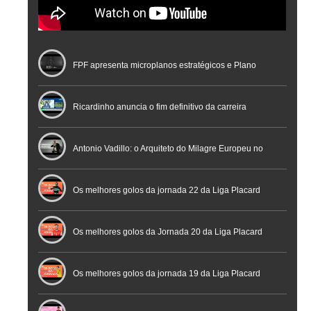
FPF apresenta microplanos estratégicos e Plano
Nacional de Arbitragem
Ricardinho anuncia o fim definitivo da carreira
profissional em conferência histórica na Cidade do
Antonio Vadillo: o Arquiteto do Milagre Europeu no
Futebol
Futsal | Documentário
Os melhores golos da jornada 22 da Liga Placard
Os melhores golos da Jornada 20 da Liga Placard
Futsal
Os melhores golos da jornada 19 da Liga Placard