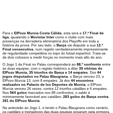
Para o
ElPozo Murcia Costa Cálida
, esta será a
17.ª Final de
liga
, igualando o
Movistar Inter
como o clube com mais
presenças na derradeira eliminatória dos Playoffs em toda a
história da prova. Por seu lado, o
Barça
vai disputar a sua
12.ª
Final consecutiva
, num registo verdadeiramente impressionante
de regularidade competitiva no topo do futsal espanhol. Trata-se
de dois colossos a medir forças no momento mais alto do ano.
O Jogo 1 da Final no Palau corresponderá ao
88.º confronto
entre
as duas equipas, com o registo histórico a ditar
39 vitórias do
ElPozo Murcia, 35 triunfos do Barça e 14 empates
. Dos
44
jogos disputados no Palau Blaugrana
, o Barça venceu 23, o
ElPozo Murcia 13, com 8 empates. Já dos
44 encontros
realizados no Palacio de los Deportes de Murcia
, o ElPozo
Murcia venceu 26 vezes, contra 12 triunfos catalães e 6 empates.
Nos
564 golos
marcados nos 88 confrontos, o saldo é
minimamente favorável aos catalães:
283 golos do Barça contra
281 do ElPozo Murcia
.
Na antevisão ao Jogo 1, e tendo o Palau Blaugrana como cenário,
os capitães e treinadores das duas equipas posaram pela primeira