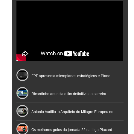
FPF apresenta microplanos estratégicos e Plano
Nacional de Arbitragem
Ricardinho anuncia o fim definitivo da carreira
profissional em conferência histórica na Cidade do
Antonio Vadillo: o Arquiteto do Milagre Europeu no
Futebol
Futsal | Documentário
Os melhores golos da jornada 22 da Liga Placard