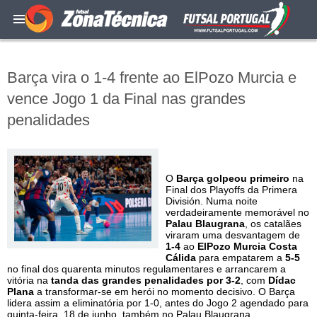
Barça vira o 1-4 frente ao ElPozo Murcia e
vence Jogo 1 da Final nas grandes
penalidades
O
Barça golpeou primeiro
na
Final dos Playoffs da Primera
División. Numa noite
verdadeiramente memorável no
Palau Blaugrana
, os catalães
viraram uma desvantagem de
1-4
ao
ElPozo Murcia Costa
Cálida
para empatarem a
5-5
no final dos quarenta minutos regulamentares e arrancarem a
vitória na
tanda das grandes penalidades por 3-2
, com
Dídac
Plana
a transformar-se em herói no momento decisivo. O Barça
lidera assim a eliminatória por 1-0, antes do Jogo 2 agendado para
quinta-feira, 18 de junho, também no Palau Blaugrana.