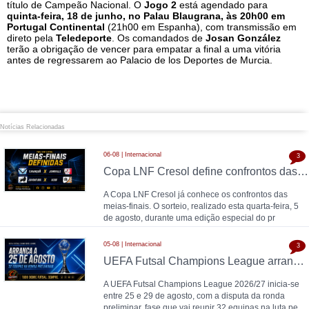
título de Campeão Nacional. O
Jogo 2
está agendado para
quinta-feira, 18 de junho, no Palau Blaugrana, às 20h00 em
Portugal Continental
(21h00 em Espanha), com transmissão em
direto pela
Teledeporte
. Os comandados de
Josan González
terão a obrigação de vencer para empatar a final a uma vitória
antes de regressarem ao Palacio de los Deportes de Murcia.
Notícias Relacionadas
06-08 | Internacional
3
Copa LNF Cresol define confrontos das meias-finais
A Copa LNF Cresol já conhece os confrontos das
meias-finais. O sorteio, realizado esta quarta-feira, 5
de agosto, durante uma edição especial do pr
05-08 | Internacional
3
UEFA Futsal Champions League arranca a 25 de agosto com 32 equipas na ronda preliminar
A UEFA Futsal Champions League 2026/27 inicia-se
entre 25 e 29 de agosto, com a disputa da ronda
preliminar, fase que vai reunir 32 equipas na luta pe