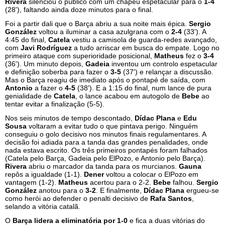
Rivera
silenciou o público com um chapéu espetacular para o
1-4
(28'), faltando ainda doze minutos para o final.
Foi a partir dali que o Barça abriu a sua noite mais épica.
Sergio
González
voltou a iluminar a casa azulgrana com o
2-4
(33'). A
4:45 do final,
Catela
vestiu a camisola de guarda-redes avançado,
com
Javi Rodríguez
a tudo arriscar em busca do empate. Logo no
primeiro ataque com superioridade posicional,
Matheus
fez o
3-4
(36'). Um minuto depois,
Gadeia
inventou um controlo espetacular
e definição soberba para fazer o
3-5
(37') e relançar a discussão.
Mas o Barça reagiu de imediato após o pontapé de saída, com
Antonio
a fazer o
4-5
(38'). E a 1:15 do final, num lance de pura
genialidade de
Catela
, o lance acabou em autogolo de
Bebe
ao
tentar evitar a finalização (5-5).
Nos seis minutos de tempo descontado,
Dídac Plana
e
Edu
Sousa
voltaram a evitar tudo o que pintava perigo. Ninguém
conseguiu o golo decisivo nos minutos finais regulamentares. A
decisão foi adiada para a tanda das grandes penalidades, onde
nada estava escrito. Os três primeiros pontapés foram falhados
(Catela pelo Barça, Gadeia pelo ElPozo, e Antonio pelo Barça).
Rivera
abriu o marcador da tanda para os murcianos.
Gauna
repôs a igualdade (1-1).
Dener
voltou a colocar o ElPozo em
vantagem (1-2).
Matheus
acertou para o 2-2.
Bebe
falhou.
Sergio
González
anotou para o
3-2
. E finalmente,
Dídac Plana
ergueu-se
como herói ao defender o penalti decisivo de
Rafa Santos
,
selando a vitória catalã.
O
Barça lidera a eliminatória por 1-0
e fica a duas vitórias do