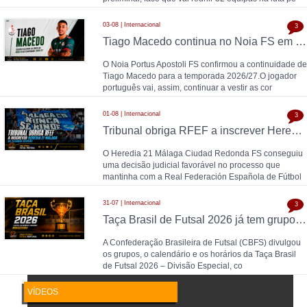
03-08 | Internacional
3
Tiago Macedo continua no Noia FS em 2026/27
O Noia Portus Apostoli FS confirmou a continuidade de
Tiago Macedo para a temporada 2026/27.O jogador
português vai, assim, continuar a vestir as cor
01-08 | Internacional
3
Tribunal obriga RFEF a inscrever Heredia 21 Málaga na Segunda Divisão
O Heredia 21 Málaga Ciudad Redonda FS conseguiu
uma decisão judicial favorável no processo que
mantinha com a Real Federación Española de Fútbol
31-07 | Internacional
3
Taça Brasil de Futsal 2026 já tem grupos, calendário e horários definidos
A Confederação Brasileira de Futsal (CBFS) divulgou
os grupos, o calendário e os horários da Taça Brasil
de Futsal 2026 – Divisão Especial, co
VÍDEOS