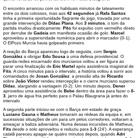
O encontro arrancou com os habituais minutos de tateamento
entre os dois colossos, mas aos
42 segundos
já
Rafa Santos
tinha a primeira oportunidade flagrante do jogo, travada por uma
grande intervenção de
Dídac Plana
. Aos
3 minutos
, o tom da
partida mudou drasticamente:
Pito
foi expulso com vermelho direto
por derrube de
Gadeia
em manifesta ocasião de golo.
Marcel
aproveitou a superioridade numérica para abrir o marcador (0-1).
O ElPozo Murcia havia golpeado primeiro.
A reação do Barça apareceu logo de seguida, com
Sergio
González
a obrigar
Edu Sousa
a uma defesa providencial. O
guarda-redes encarnado dos murcianos voltou a ser figura ao
parar uma finalização de
Eric Martel
após assistência magistral de
Fits
. A cinco minutos para o intervalo, a história voltou a sorrir aos
comandados de
Josan González
: a pressão alta de
Ricardo
sobre
João Víctor
rendeu intercepção e o cierre murciano superou
Dídac
, alargando a vantagem (0-2). Um minuto depois,
Dener
aproveitou uma assistência de
Bebe
dentro da área para fazer o
0-
3
, jarro de água fria perfeito para o Palau Blaugrana já antes do
intervalo.
A segunda parte iniciou-se com o Barça em estado de graça.
Luciano Gauna
e
Matheus
tomaram as rédeas da equipa e, em
sucessivas situações de um para um pelos corredores, voltaram a
ameaçar a baliza adversária. Numa dessas incursões de Matheus,
Fits
desde o solo aproveitou e reduziu para
1-3
(24'). A esperança
catalã pareceu apagar-se quatro minutos depois, quando
Adri