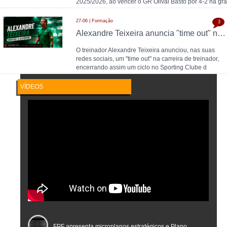
2025/2026, ao vencer o GR Olival Basto por 4-2 na gra
27-06 | Formação
3
Alexandre Teixeira anuncia "time out" no futsal: pausa após título de Campeão Nacional pelo Sporting CP
O treinador Alexandre Teixeira anunciou, nas suas
redes sociais, um "time out" na carreira de treinador,
encerrando assim um ciclo no Sporting Clube d
VÍDEOS
FPF apresenta microplanos estratégicos e Plano