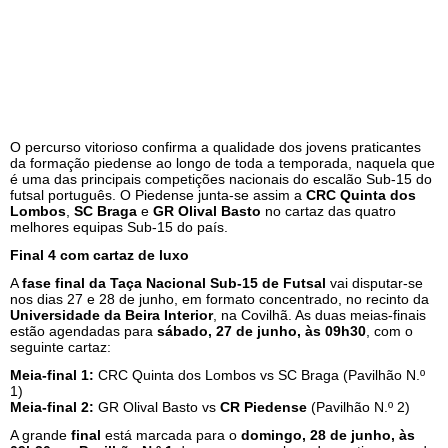
O percurso vitorioso confirma a qualidade dos jovens praticantes
da formação piedense ao longo de toda a temporada, naquela que
é uma das principais competições nacionais do escalão Sub-15 do
futsal português. O Piedense junta-se assim a
CRC Quinta dos
Lombos
,
SC Braga
e
GR Olival Basto
no cartaz das quatro
melhores equipas Sub-15 do país.
Final 4 com cartaz de luxo
A
fase final da Taça Nacional Sub-15 de Futsal
vai disputar-se
nos dias 27 e 28 de junho, em formato concentrado, no recinto da
Universidade da Beira Interior
, na Covilhã. As duas meias-finais
estão agendadas para
sábado, 27 de junho, às 09h30
, com o
seguinte cartaz:
Meia-final 1:
CRC Quinta dos Lombos vs SC Braga (Pavilhão N.º
1)
Meia-final 2:
GR Olival Basto vs
CR Piedense
(Pavilhão N.º 2)
A grande
final
está marcada para o
domingo, 28 de junho, às