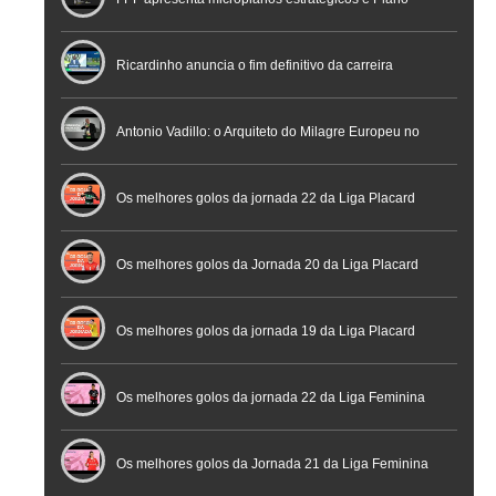
Nacional de Arbitragem
Ricardinho anuncia o fim definitivo da carreira
profissional em conferência histórica na Cidade do
Antonio Vadillo: o Arquiteto do Milagre Europeu no
Futebol
Futsal | Documentário
Os melhores golos da jornada 22 da Liga Placard
Os melhores golos da Jornada 20 da Liga Placard
Futsal
Os melhores golos da jornada 19 da Liga Placard
Os melhores golos da jornada 22 da Liga Feminina
Placard
Os melhores golos da Jornada 21 da Liga Feminina