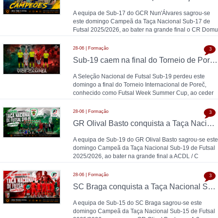
A equipa de Sub-17 do GCR Nun'Álvares sagrou-se
este domingo Campeã da Taça Nacional Sub-17 de
Futsal 2025/2026, ao bater na grande final o CR Domu
28-06 | Formação
3
Sub-19 caem na final do Torneio de Poreč diante da Espanha (1-2)
A Seleção Nacional de Futsal Sub-19 perdeu este
domingo a final do Torneio Internacional de Poreč,
conhecido como Futsal Week Summer Cup, ao ceder
28-06 | Formação
3
GR Olival Basto conquista a Taça Nacional Sub-19 de Futsal após bater ACDL / CBIDN
A equipa de Sub-19 do GR Olival Basto sagrou-se este
domingo Campeã da Taça Nacional Sub-19 de Futsal
2025/2026, ao bater na grande final a ACDL / C
28-06 | Formação
3
SC Braga conquista a Taça Nacional Sub-15 de Futsal e sobe ao Campeonato Nacional 26/27
A equipa de Sub-15 do SC Braga sagrou-se este
domingo Campeã da Taça Nacional Sub-15 de Futsal