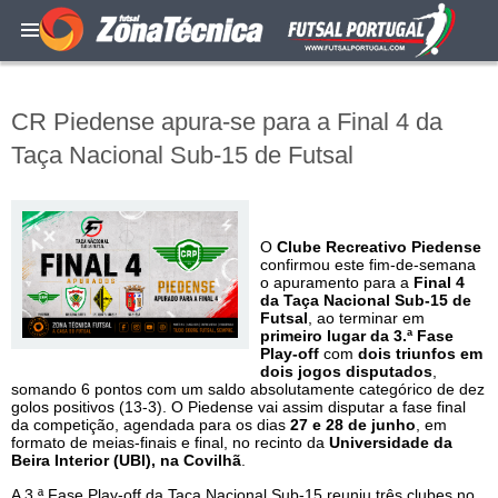
CR Piedense apura-se para a Final 4 da
Taça Nacional Sub-15 de Futsal
O
Clube Recreativo Piedense
confirmou este fim-de-semana
o apuramento para a
Final 4
da Taça Nacional Sub-15 de
Futsal
, ao terminar em
primeiro lugar da 3.ª Fase
Play-off
com
dois triunfos em
dois jogos disputados
,
somando 6 pontos com um saldo absolutamente categórico de dez
golos positivos (13-3). O Piedense vai assim disputar a fase final
da competição, agendada para os dias
27 e 28 de junho
, em
formato de meias-finais e final, no recinto da
Universidade da
Beira Interior (UBI), na Covilhã
.
A 3.ª Fase Play-off da Taça Nacional Sub-15 reuniu três clubes no