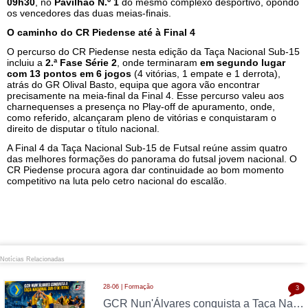
09h30
, no
Pavilhão N.º 1
do mesmo complexo desportivo, opondo
os vencedores das duas meias-finais.
O caminho do CR Piedense até à Final 4
O percurso do CR Piedense nesta edição da Taça Nacional Sub-15
incluiu a
2.ª Fase Série 2
, onde terminaram
em segundo lugar
com 13 pontos em 6 jogos
(4 vitórias, 1 empate e 1 derrota),
atrás do GR Olival Basto, equipa que agora vão encontrar
precisamente na meia-final da Final 4. Esse percurso valeu aos
charnequenses a presença no Play-off de apuramento, onde,
como referido, alcançaram pleno de vitórias e conquistaram o
direito de disputar o título nacional.
A Final 4 da Taça Nacional Sub-15 de Futsal reúne assim quatro
das melhores formações do panorama do futsal jovem nacional. O
CR Piedense procura agora dar continuidade ao bom momento
competitivo na luta pelo cetro nacional do escalão.
Notícias Relacionadas
28-06 | Formação
3
GCR Nun'Álvares conquista a Taça Nacional Sub-17 de Futsal nas grandes penalidades e sobe ao Nacional