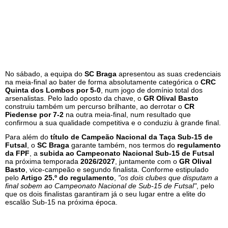
No sábado, a equipa do
SC Braga
apresentou as suas credenciais
na meia-final ao bater de forma absolutamente categórica o
CRC
Quinta dos Lombos por 5-0
, num jogo de domínio total dos
arsenalistas. Pelo lado oposto da chave, o
GR Olival Basto
construiu também um percurso brilhante, ao derrotar o
CR
Piedense por 7-2
na outra meia-final, num resultado que
confirmou a sua qualidade competitiva e o conduziu à grande final.
Para além do
título de Campeão Nacional da Taça Sub-15 de
Futsal
, o
SC Braga
garante também, nos termos do
regulamento
da FPF
, a
subida ao Campeonato Nacional Sub-15 de Futsal
na próxima temporada
2026/2027
, juntamente com o
GR Olival
Basto
, vice-campeão e segundo finalista. Conforme estipulado
pelo
Artigo 25.º do regulamento
,
"os dois clubes que disputam a
final sobem ao Campeonato Nacional de Sub-15 de Futsal"
, pelo
que os dois finalistas garantiram já o seu lugar entre a elite do
escalão Sub-15 na próxima época.