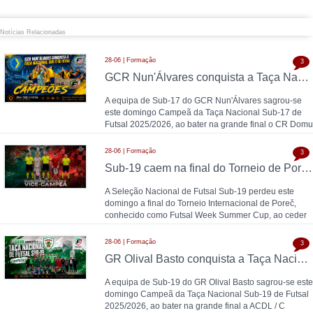
Notícias Relacionadas
28-06 | Formação
3
GCR Nun'Álvares conquista a Taça Nacional Sub-17 de Futsal nas grandes penalidades e sobe ao Nacional
A equipa de Sub-17 do GCR Nun'Álvares sagrou-se
este domingo Campeã da Taça Nacional Sub-17 de
Futsal 2025/2026, ao bater na grande final o CR Domu
28-06 | Formação
3
Sub-19 caem na final do Torneio de Poreč diante da Espanha (1-2)
A Seleção Nacional de Futsal Sub-19 perdeu este
domingo a final do Torneio Internacional de Poreč,
conhecido como Futsal Week Summer Cup, ao ceder
28-06 | Formação
3
GR Olival Basto conquista a Taça Nacional Sub-19 de Futsal após bater ACDL / CBIDN
A equipa de Sub-19 do GR Olival Basto sagrou-se este
domingo Campeã da Taça Nacional Sub-19 de Futsal
2025/2026, ao bater na grande final a ACDL / C