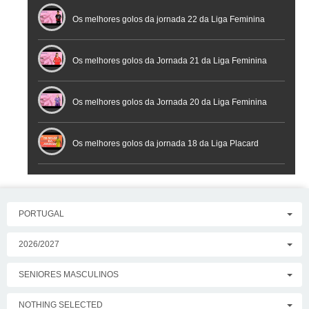
Os melhores golos da jornada 22 da Liga Feminina
Placard
Os melhores golos da Jornada 21 da Liga Feminina
Placard
Os melhores golos da Jornada 20 da Liga Feminina
Placard
Os melhores golos da jornada 18 da Liga Placard
PORTUGAL
2026/2027
SENIORES MASCULINOS
NOTHING SELECTED