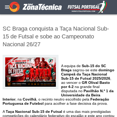
SC Braga conquista a Taça Nacional Sub-
15 de Futsal e sobe ao Campeonato
Nacional 26/27
A equipa de
Sub-15 do SC
Braga
sagrou-se este
domingo
Campeã da Taça Nacional
Sub-15 de Futsal 2025/2026
,
ao vencer o
GR Olival Basto
por 4-2
na grande final
disputada no
Pavilhão N.º 1 da
Universidade da Beira
Interior
, na
Covilhã
, o recinto neutro escolhido pela
Federação
Portuguesa de Futebol
para acolher a fase decisiva da prova.
A
Taça Nacional Sub-15 de Futsal
é uma das mais prestigiadas
competições do calendário federativo do escalão e este ano contou