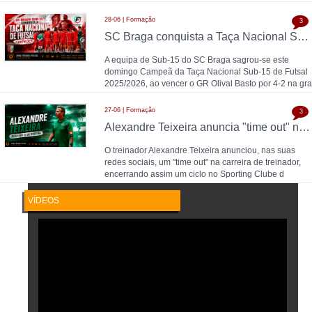
28-06 | Formação
3
SC Braga conquista a Taça Nacional Sub-15 de Futsal e sobe ao Campeonato Nacional 26/27
A equipa de Sub-15 do SC Braga sagrou-se este
domingo Campeã da Taça Nacional Sub-15 de Futsal
2025/2026, ao vencer o GR Olival Basto por 4-2 na gra
27-06 | Formação
3
Alexandre Teixeira anuncia "time out" no futsal: pausa após título de Campeão Nacional pelo Sporting CP
O treinador Alexandre Teixeira anunciou, nas suas
redes sociais, um "time out" na carreira de treinador,
encerrando assim um ciclo no Sporting Clube d
VÍDEOS