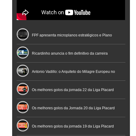
FPF apresenta microplanos estratégicos e Plano
Nacional de Arbitragem
Ricardinho anuncia o fim definitivo da carreira
profissional em conferência histórica na Cidade do
Antonio Vadillo: o Arquiteto do Milagre Europeu no
Futebol
Futsal | Documentário
Os melhores golos da jornada 22 da Liga Placard
Os melhores golos da Jornada 20 da Liga Placard
Futsal
Os melhores golos da jornada 19 da Liga Placard