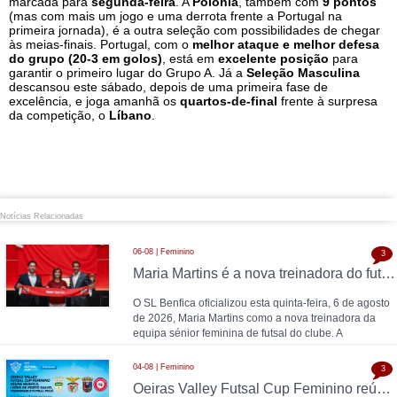
marcada para
segunda-feira
. A
Polónia
, também com
9 pontos
(mas com mais um jogo e uma derrota frente a Portugal na
primeira jornada), é a outra seleção com possibilidades de chegar
às meias-finais. Portugal, com o
melhor ataque e melhor defesa
do grupo (20-3 em golos)
, está em
excelente posição
para
garantir o primeiro lugar do Grupo A. Já a
Seleção Masculina
descansou este sábado, depois de uma primeira fase de
excelência, e joga amanhã os
quartos-de-final
frente à surpresa
da competição, o
Líbano
.
Notícias Relacionadas
06-08 | Feminino
3
Maria Martins é a nova treinadora do futsal feminino do SL Benfica: contrato válido até 2028 com as campeãs nacionais
O SL Benfica oficializou esta quinta-feira, 6 de agosto
de 2026, Maria Martins como a nova treinadora da
equipa sénior feminina de futsal do clube. A
04-08 | Feminino
3
Oeiras Valley Futsal Cup Feminino reúne Benfica, Leões de Porto Salvo, Torreense e Futsal Feijó