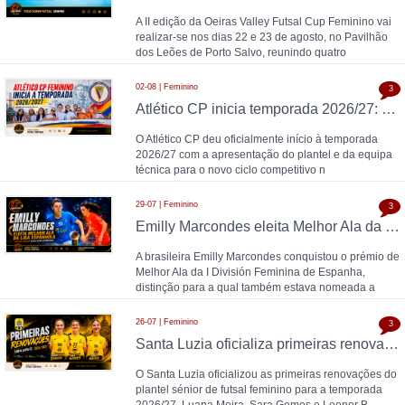
A II edição da Oeiras Valley Futsal Cup Feminino vai
realizar-se nos dias 22 e 23 de agosto, no Pavilhão
dos Leões de Porto Salvo, reunindo quatro
02-08 | Feminino
3
Atlético CP inicia temporada 2026/27: Pedro Henriques comanda plantel feminino
O Atlético CP deu oficialmente início à temporada
2026/27 com a apresentação do plantel e da equipa
técnica para o novo ciclo competitivo n
29-07 | Feminino
3
Emilly Marcondes eleita Melhor Ala da Liga Espanhola; Carolina Pedreira esteve entre as nomeadas
A brasileira Emilly Marcondes conquistou o prémio de
Melhor Ala da I División Feminina de Espanha,
distinção para a qual também estava nomeada a
26-07 | Feminino
3
Santa Luzia oficializa primeiras renovações para 2026/27: Luana Meira, Sara Gomes e Leonor Brandão
O Santa Luzia oficializou as primeiras renovações do
plantel sénior de futsal feminino para a temporada