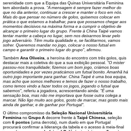
serenidade com que a Equipa das Quinas Universitária Feminina
tem abordado a prova.
"A mensagem é sempre fazer melhor do
que no dia anterior, continuar a crescer e manter o foco em nós.
Mais do que pensar no número de golos, quisemos colocar em
prática o que estamos a trabalhar, para que possamos chegar aos
momentos decisivos na máxima forma e a cumprir o objetivo de
alcançar o primeiro lugar do grupo. Frente à China Taipé vamos
tentar manter a cabeça no lugar, sem nos deixarmos levar pelo
jogo adversário. Têm muita qualidade e, se facilitarmos, vamos
sofrer. Queremos mandar no jogo, colocar o nosso futsal em
campo e garantir o primeiro lugar do grupo"
, afirmou.
Também
Ana Oliveira
, a heroína do encontro com três golos, quis
destacar mais a coletiva do que a sua exibição pessoal.
"O mister
passou-nos tranquilidade; fizemos um bom jogo, criámos boas
oportunidades e por vezes praticámos um futsal bonito. Amanhã há
outro jogo importante para ganhar. China Taipé é uma boa equipa,
mas acho que somos melhores e temos de fazer o nosso trabalho,
como temos vindo a fazer todos os jogos, jogando o futsal que
sabemos"
, referiu a jogadora, acrescentando ainda:
"É uma
sensação boa, mas não me importava que fosse outra colega a
marcar. Não ligo muito aos golos, gosto de marcar, mas gosto mais
ainda de ganhar, e de ganhar por Portugal"
.
O último compromisso da
Seleção Nacional Universitária
Feminina
no
Grupo A
decorre frente à
Taipé Chinesa
, seleção
com
6 pontos
(uma derrota), num duelo em que Portugal
procurará confirmar a liderança da tabela e o acesso à meia-final