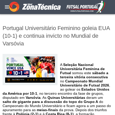
Portugal Universitário Feminino goleia EUA
(10-1) e continua invicto no Mundial de
Varsóvia
A
Seleção Nacional
Universitária Feminina de
Futsal
somou este
sábado a
terceira vitória consecutiva
no
Campeonato Mundial
Universitário de Futsal 2026
,
ao golear os
Estados Unidos
da América por 10-1
, no terceiro encontro da fase de grupos,
disputado em
Varsóvia
. As
Quinas Universitárias
deram um
salto de gigante para a discussão do topo do Grupo A
do
Campeonato do Mundo Universitário e ficam agora a um passo do
apuramento para as
meias-finais
da prova. Depois dos triunfos
frente à
Polónia (2-1)
e à
Costa Rica (8-1)
, a formação