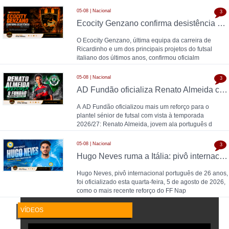
05-08 | Nacional
3
Ecocity Genzano confirma desistência da Serie A italiana para 2026/27
O Ecocity Genzano, última equipa da carreira de
Ricardinho e um dos principais projetos do futsal
italiano dos últimos anos, confirmou oficialm
05-08 | Nacional
3
AD Fundão oficializa Renato Almeida como reforço para 2026/27
A AD Fundão oficializou mais um reforço para o
plantel sénior de futsal com vista à temporada
2026/27: Renato Almeida, jovem ala português d
05-08 | Nacional
3
Hugo Neves ruma a Itália: pivô internacional português é reforço do FF Napoli em regime de empréstimo pelo SC Braga
Hugo Neves, pivô internacional português de 26 anos,
foi oficializado esta quarta-feira, 5 de agosto de 2026,
como o mais recente reforço do FF Nap
VÍDEOS