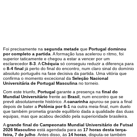
Foi precisamente na
segunda metade
que
Portugal dominou
por completo a partida
. A formação lusa acelerou o ritmo, foi
superior taticamente e chegou a estar a vencer por um
esclarecedor
8-3
. A
Chéquia
só conseguiu reduzir a diferença para
o
8-4 final
já perto do final do encontro, num claro sinal do domínio
absoluto português na fase decisiva da partida. Uma vitória que
confirma o momento excecional da
Seleção Nacional
Universitária de Portugal Masculina
no torneio.
Com este triunfo,
Portugal
garante a presença na
final do
Mundial Universitário
frente ao
Brasil
, num encontro que se
prevê absolutamente histórico. A
canarinha
apurou-se para a final
depois de bater a
Polónia por 6-1
na outra meia-final, num duelo
que também prometia grande equilíbrio dada a qualidade das duas
equipas, mas que acabou decidido pela superioridade brasileira.
A
grande final do Campeonato Mundial Universitário de Futsal
2026 Masculino
está agendada para as
17 horas desta terça-
feira, 7 de julho
. Antes disso, às
14 horas
, disputa-se também