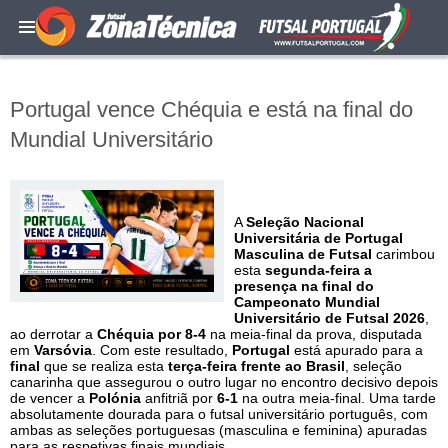
Portugal vence Chéquia e está na final do
Mundial Universitário
A
Seleção Nacional
Universitária de Portugal
Masculina de Futsal
carimbou
esta
segunda-feira a
presença na final do
Campeonato Mundial
Universitário de Futsal 2026
,
ao derrotar a
Chéquia por 8-4
na meia-final da prova, disputada
em
Varsóvia
. Com este resultado,
Portugal
está apurado para a
final
que se realiza esta
terça-feira frente ao Brasil
, seleção
canarinha que assegurou o outro lugar no encontro decisivo depois
de vencer a
Polónia
anfitriã por
6-1
na outra meia-final. Uma tarde
absolutamente dourada para o futsal universitário português, com
ambas as seleções portuguesas (masculina e feminina) apuradas
para as respetivas finais mundiais.