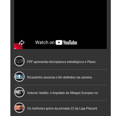
FPF apresenta microplanos estratégicos e Plano
Nacional de Arbitragem
Ricardinho anuncia o fim definitivo da carreira
profissional em conferência histórica na Cidade do
Antonio Vadillo: o Arquiteto do Milagre Europeu no
Futebol
Futsal | Documentário
Os melhores golos da jornada 22 da Liga Placard