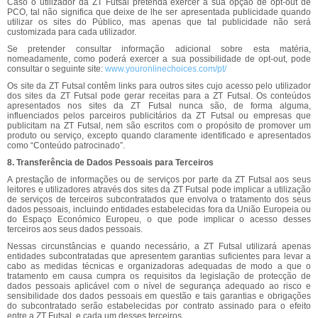
Caso o utilizador da ZT Futsal pretenda exercer a sua opção de opt-out de
PCO, tal não significa que deixe de lhe ser apresentada publicidade quando
utilizar os sites do Público, mas apenas que tal publicidade não será
customizada para cada utilizador.
Se pretender consultar informação adicional sobre esta matéria,
nomeadamente, como poderá exercer a sua possibilidade de opt-out, pode
consultar o seguinte site:
www.youronlinechoices.com/pt/
Os site da ZT Futsal contêm links para outros sites cujo acesso pelo utilizador
dos sites da ZT Futsal pode gerar receitas para a ZT Futsal. Os conteúdos
apresentados nos sites da ZT Futsal nunca são, de forma alguma,
influenciados pelos parceiros publicitários da ZT Futsal ou empresas que
publicitam na ZT Futsal, nem são escritos com o propósito de promover um
produto ou serviço, excepto quando claramente identificado e apresentados
como “Conteúdo patrocinado”.
8. Transferência de Dados Pessoais para Terceiros
A prestação de informações ou de serviços por parte da ZT Futsal aos seus
leitores e utilizadores através dos sites da ZT Futsal pode implicar a utilização
de serviços de terceiros subcontratados que envolva o tratamento dos seus
dados pessoais, incluindo entidades estabelecidas fora da União Europeia ou
do Espaço Económico Europeu, o que pode implicar o acesso desses
terceiros aos seus dados pessoais.
Nessas circunstâncias e quando necessário, a ZT Futsal utilizará apenas
entidades subcontratadas que apresentem garantias suficientes para levar a
cabo as medidas técnicas e organizadoras adequadas de modo a que o
tratamento em causa cumpra os requisitos da legislação de protecção de
dados pessoais aplicável com o nível de segurança adequado ao risco e
sensibilidade dos dados pessoais em questão e tais garantias e obrigações
do subcontratado serão estabelecidas por contrato assinado para o efeito
entre a ZT Futsal e cada um desses terceiros.