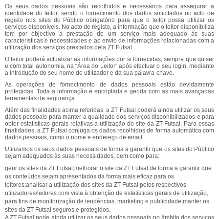
Os seus dados pessoais são recolhidos e necessários para assegurar a
identidade do leitor, sendo o fornecimento dos dados solicitados no acto de
registo nos sites do Público obrigatório para que o leitor possa utilizar os
serviços disponíveis. No acto de registo, a informação que o leitor disponibiliza
tem por objectivo a prestação de um serviço mais adequado às suas
características e necessidades e ao envio de informações relacionadas com a
utilização dos serviços prestados pela ZT Futsal.
O leitor poderá actualizar as informações por si fornecidas, sempre que quiser
e com total autonomia, na “Área do Leitor" após efectuar o seu login, mediante
a introdução do seu nome de utilizador e da sua palavra-chave.
As operações de fornecimento de dados pessoais estão devidamente
protegidas. Toda a informação é encriptada e gerida com as mais avançadas
ferramentas de segurança.
Além das finalidades acima referidas, a ZT Futsal poderá ainda utilizar os seus
dados pessoais para manter a qualidade dos serviços disponibilizados e para
obter estatísticas gerais relativas à utilização do site da ZT Futsal. Para essas
finalidades, a ZT Futsal conjuga os dados recolhidos de forma automática com
dados pessoais, como o nome e endereço de email.
Utilizamos os seus dados pessoais de forma a garantir que os sites do Público
sejam adequados às suas necessidades, bem como para:
gerir os sites da ZT Futsal;melhorar o site da ZT Futsal de forma a garantir que
os conteúdos sejam apresentados da forma mais eficaz para os
leitores;analisar a utilização dos sites da ZT Futsal pelos respectivos
utilizadores/leitores com vista à obtenção de estatísticas gerais de utilização,
para fins de monitorização de tendências, marketing e publicidade;manter os
sites da ZT Futsal seguros e protegidos.
A ZT Futsal pode ainda utilizar os seus dados pessoais no âmbito dos serviços