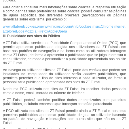
cookies
.
Para obter e consultar mais informações sobre
cookies
, a respetiva utilização
e como gerir as suas preferências sobre
cookies
, poderá consultar as páginas
de ajuda específica dos diferentes
browsers
(navegadores) ou páginas
genéricas sobre este tema, por exemplo:
www.allaboutcookies.org
www.microsoft.com/info/cookies.mspx
Chrome
Internet
Explorer
Edge
Mozzila Firefox
Apple
Opera
III. Publicidade nos sites do Público
A ZT Futsal utiliza serviços de Publicidade Comportamental Online (PCO), que
permite apresentar publicidade dirigida aos utilizadores da ZT Futsal com
base nos padrões de navegação e na forma como os utilizadores interagem
com a ZT Futsal, de forma a apresentar a publicidade que se julga interessar a
cada utilizador, de modo a personalizar a publicidade apresentada nos no site
da ZT Futsal.
Ao navegar ou utilizar os sites da ZT Futsal, parte dos
cookies
que podem ser
instalados no computador do utilizador serão
cookies
publicitários, que
permitem perceber que tipo de sites interessa a cada utilizador, de forma a
personalizar a publicidade apresentada nos sites da ZT Futsal.
Nenhuma PCO utilizada nos sites da ZT Futsal ira recolher dados pessoais
como o nome, email, morada ou número de telefone.
A ZT Futsal poderá também partilhar dados anonimizados com parceiros
publicitários, incluindo empresas que forneçam conteúdo patrocinado.
A PCO utilizada nos sites da ZT Futsal permite ainda a ZT Futsal e aos seus
parceiros publicitários apresentar publicidade dirigida ao utilizador baseada
no padrão de navegação e interações com outros sites que não os da ZT
Futsal.