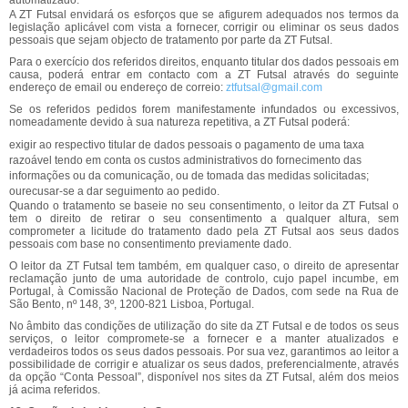
automatizado.
A ZT Futsal envidará os esforços que se afigurem adequados nos termos da
legislação aplicável com vista a fornecer, corrigir ou eliminar os seus dados
pessoais que sejam objecto de tratamento por parte da ZT Futsal.
Para o exercício dos referidos direitos, enquanto titular dos dados pessoais em
causa, poderá entrar em contacto com a ZT Futsal através do seguinte
endereço de email ou endereço de correio:
ztfutsal@gmail.com
Se os referidos pedidos forem manifestamente infundados ou excessivos,
nomeadamente devido à sua natureza repetitiva, a ZT Futsal poderá:
exigir ao respectivo titular de dados pessoais o pagamento de uma taxa
razoável tendo em conta os custos administrativos do fornecimento das
informações ou da comunicação, ou de tomada das medidas solicitadas;
ourecusar-se a dar seguimento ao pedido.
Quando o tratamento se baseie no seu consentimento, o leitor da ZT Futsal o
tem o direito de retirar o seu consentimento a qualquer altura, sem
comprometer a licitude do tratamento dado pela ZT Futsal aos seus dados
pessoais com base no consentimento previamente dado.
O leitor da ZT Futsal tem também, em qualquer caso, o direito de apresentar
reclamação junto de uma autoridade de controlo, cujo papel incumbe, em
Portugal, à Comissão Nacional de Proteção de Dados, com sede na Rua de
São Bento, nº 148, 3º, 1200-821 Lisboa, Portugal.
No âmbito das condições de utilização do site da ZT Futsal e de todos os seus
serviços, o leitor compromete-se a fornecer e a manter atualizados e
verdadeiros todos os seus dados pessoais. Por sua vez, garantimos ao leitor a
possibilidade de corrigir e atualizar os seus dados, preferencialmente, através
da opção “Conta Pessoal”, disponível nos sites da ZT Futsal, além dos meios
já acima referidos.