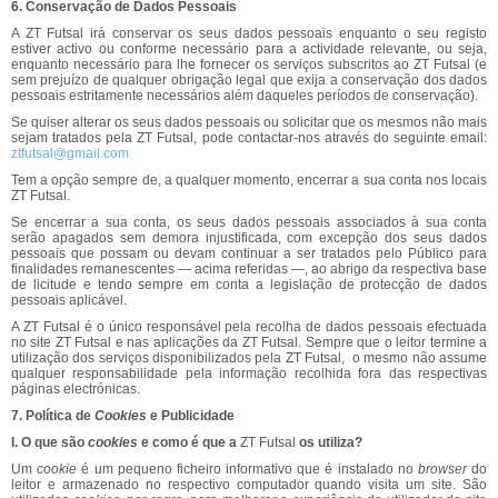
6. Conservação de Dados Pessoais
A ZT Futsal irá conservar os seus dados pessoais enquanto o seu registo
estiver activo ou conforme necessário para a actividade relevante, ou seja,
enquanto necessário para lhe fornecer os serviços subscritos ao ZT Futsal (e
sem prejuízo de qualquer obrigação legal que exija a conservação dos dados
pessoais estritamente necessários além daqueles períodos de conservação).
Se quiser alterar os seus dados pessoais ou solicitar que os mesmos não mais
sejam tratados pela ZT Futsal, pode contactar-nos através do seguinte email:
ztfutsal@gmail.com
Tem a opção sempre de, a qualquer momento, encerrar a sua conta nos locais
ZT Futsal.
Se encerrar a sua conta, os seus dados pessoais associados à sua conta
serão apagados sem demora injustificada, com excepção dos seus dados
pessoais que possam ou devam continuar a ser tratados pelo Público para
finalidades remanescentes — acima referidas —, ao abrigo da respectiva base
de licitude e tendo sempre em conta a legislação de protecção de dados
pessoais aplicável.
A ZT Futsal é o único responsável pela recolha de dados pessoais efectuada
no site ZT Futsal e nas aplicações da ZT Futsal. Sempre que o leitor termine a
utilização dos serviços disponibilizados pela ZT Futsal, o mesmo não assume
qualquer responsabilidade pela informação recolhida fora das respectivas
páginas electrónicas.
7. Política de
Cookies
e Publicidade
I. O que são
cookies
e como é que a
ZT Futsal
os utiliza?
Um
cookie
é um pequeno ficheiro informativo que é instalado no
browser
do
leitor e armazenado no respectivo computador quando visita um site. São