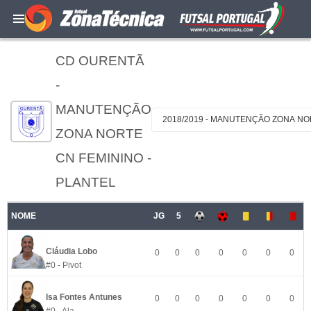
CD OURENTÃ
-
MANUTENÇÃO
2018/2019 - MANUTENÇÃO ZONA NO
ZONA NORTE
CN FEMININO -
PLANTEL
NOME
JG
5
Cláudia Lobo
0
0
0
0
0
0
0
#0 - Pivot
Isa Fontes Antunes
0
0
0
0
0
0
0