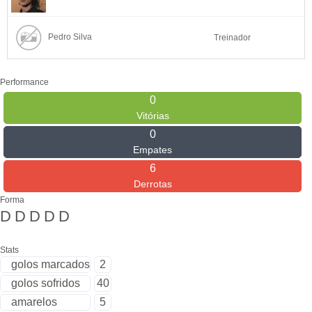
Pedro Silva
Treinador
Performance
0
Vitórias
0
Empates
6
Derrotas
Forma
D
D
D
D
D
Stats
golos marcados
2
golos sofridos
40
amarelos
5