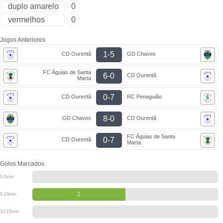
duplo amarelo
0
vermelhos
0
Jogos Anteriores
1-5
CD Ourentã
GD Chaves
FC Águias de Santa
6-0
CD Ourentã
Marta
0-7
CD Ourentã
RC Penaguião
8-0
GD Chaves
CD Ourentã
FC Águias de Santa
0-7
CD Ourentã
Marta
Golos Marcados
0-5min
1
5-10min
10-15min