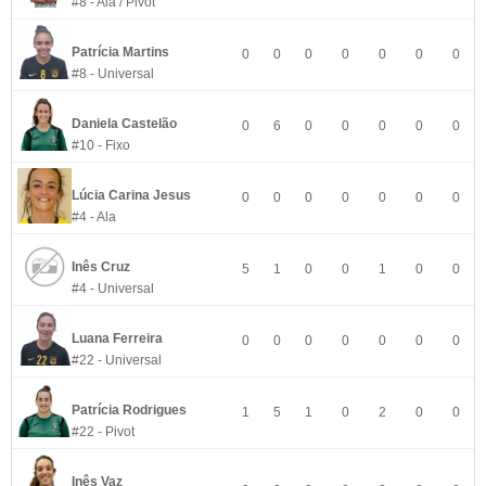
#8 - Ala / Pivot
Patrícia Martins
0
0
0
0
0
0
0
#8 - Universal
Daniela Castelão
0
6
0
0
0
0
0
#10 - Fixo
Lúcia Carina Jesus
0
0
0
0
0
0
0
#4 - Ala
Inês Cruz
5
1
0
0
1
0
0
#4 - Universal
Luana Ferreira
0
0
0
0
0
0
0
#22 - Universal
Patrícia Rodrigues
1
5
1
0
2
0
0
#22 - Pivot
Inês Vaz