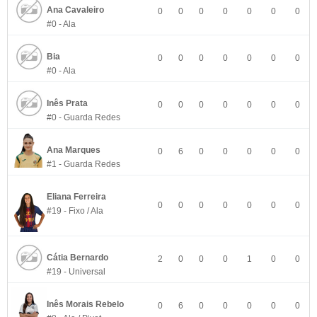
Ana Cavaleiro
0
0
0
0
0
0
0
#0 - Ala
Bia
0
0
0
0
0
0
0
#0 - Ala
Inês Prata
0
0
0
0
0
0
0
#0 - Guarda Redes
Ana Marques
0
6
0
0
0
0
0
#1 - Guarda Redes
Eliana Ferreira
0
0
0
0
0
0
0
#19 - Fixo / Ala
Cátia Bernardo
2
0
0
0
1
0
0
#19 - Universal
Inês Morais Rebelo
0
6
0
0
0
0
0