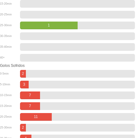
15-20min
20-25min
1
25-30min
30-35min
35-40min
40+
Golos Sofridos
2
0-5min
3
5-10min
7
10-15min
7
15-20min
11
20-25min
2
25-30min