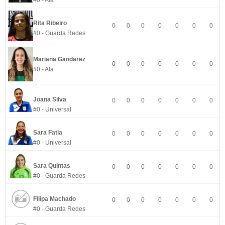
#0 - Ala
Rita Ribeiro
0
0
0
0
0
0
0
#0 - Guarda Redes
Mariana Gandarez
0
0
0
0
0
0
0
#0 - Ala
Joana Silva
0
0
0
0
0
0
0
#0 - Universal
Sara Fatia
0
0
0
0
0
0
0
#0 - Universal
Sara Quintas
0
0
0
0
0
0
0
#0 - Guarda Redes
Filipa Machado
0
0
0
0
0
0
0
#0 - Guarda Redes