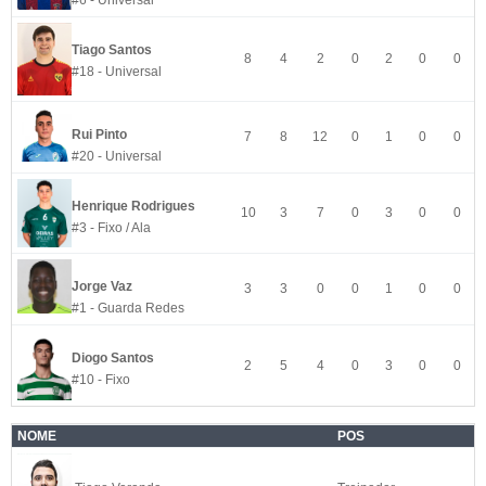
#6 - Universal
Tiago Santos
8
4
2
0
2
0
0
#18 - Universal
Rui Pinto
7
8
12
0
1
0
0
#20 - Universal
Henrique Rodrigues
10
3
7
0
3
0
0
#3 - Fixo / Ala
Jorge Vaz
3
3
0
0
1
0
0
#1 - Guarda Redes
Diogo Santos
2
5
4
0
3
0
0
#10 - Fixo
NOME
POS