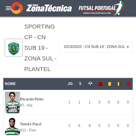
SPORTING
CP - CN
SUB 19 -
2019/2020 - CN SUB 19 - ZONA SUL
ZONA SUL -
PLANTEL
NOME
JG
5
Ricardo Pinto
1
1
1
0
0
0
0
#7 - Ala
Tomás Paçó
3
6
9
0
2
0
0
#11 - Fixo