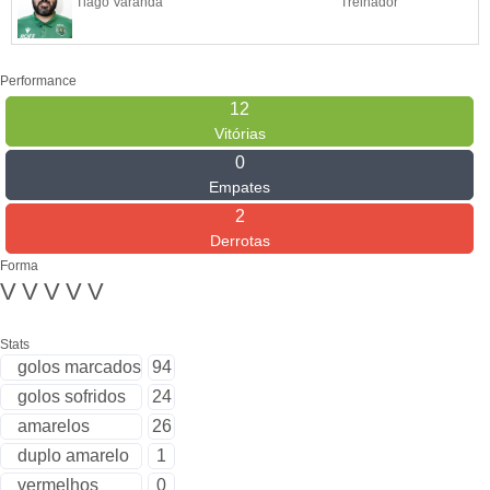
Tiago Varanda
Treinador
Performance
12
Vitórias
0
Empates
2
Derrotas
Forma
V
V
V
V
V
Stats
golos marcados
94
golos sofridos
24
amarelos
26
duplo amarelo
1
vermelhos
0