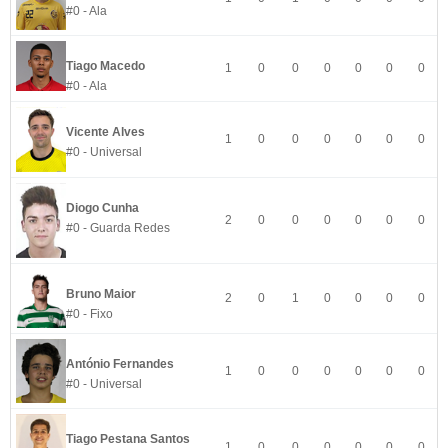
#0 - Ala
Tiago Macedo
1
0
0
0
0
0
0
#0 - Ala
Vicente Alves
1
0
0
0
0
0
0
#0 - Universal
Diogo Cunha
2
0
0
0
0
0
0
#0 - Guarda Redes
Bruno Maior
2
0
1
0
0
0
0
#0 - Fixo
António Fernandes
1
0
0
0
0
0
0
#0 - Universal
Tiago Pestana Santos
1
0
0
0
0
0
0