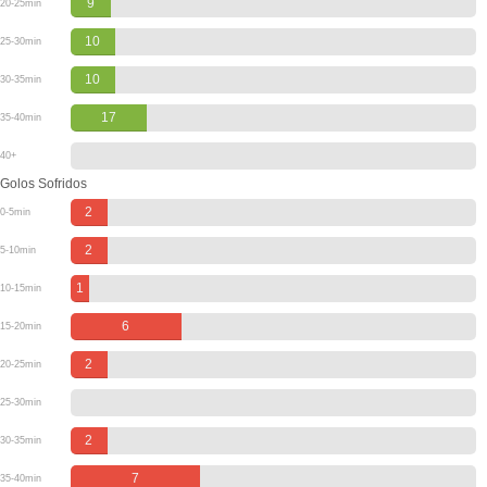
9
20-25min
10
25-30min
10
30-35min
17
35-40min
40+
Golos Sofridos
2
0-5min
2
5-10min
1
10-15min
6
15-20min
2
20-25min
25-30min
2
30-35min
7
35-40min