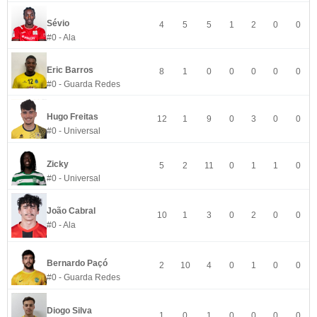
Sévio
4
5
5
1
2
0
0
#0 - Ala
Eric Barros
8
1
0
0
0
0
0
#0 - Guarda Redes
Hugo Freitas
12
1
9
0
3
0
0
#0 - Universal
Zicky
5
2
11
0
1
1
0
#0 - Universal
João Cabral
10
1
3
0
2
0
0
#0 - Ala
Bernardo Paçó
2
10
4
0
1
0
0
#0 - Guarda Redes
Diogo Silva
1
0
1
0
0
0
0