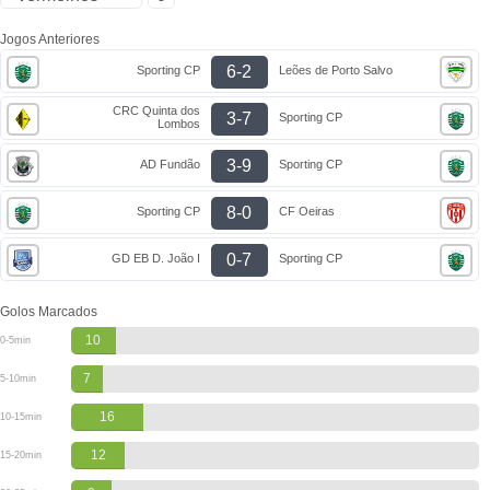
Jogos Anteriores
6-2
Sporting CP
Leões de Porto Salvo
CRC Quinta dos
3-7
Sporting CP
Lombos
3-9
AD Fundão
Sporting CP
8-0
Sporting CP
CF Oeiras
0-7
GD EB D. João I
Sporting CP
Golos Marcados
10
0-5min
7
5-10min
16
10-15min
12
15-20min