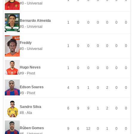
#0 - Universal
Bernardo Almeida
1
0
0
0
0
0
0
#0 - Universal
Freddy
1
0
0
0
0
0
0
#0 - Universal
Hugo Neves
1
0
0
0
0
0
0
#9 - Pivot
Edson Soares
4
5
1
0
2
0
0
#9 - Pivot
Sandro Silva
6
9
9
1
2
0
0
#8 - Ala
Rúben Gomes
9
6
12
0
1
0
0