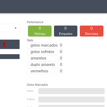
Performance
0
0
0
Vitórias
Empates
Derrotas
Stats
golos marcados
0
golos sofridos
0
amarelos
0
duplo amarelo
0
vermelhos
0
Golos Marcados
0-5min
5-10min