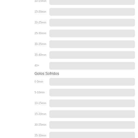
10-15min
15-20min
20-25min
25-30min
30-35min
35-40min
40+
Golos Sofridos
0-5min
5-10min
10-15min
15-20min
20-25min
25-30min