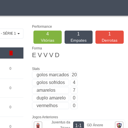
Performance
- SÉRIE 1
4
1
1
Vitórias
Empates
Derrotas
Forma
E
V
V
V
D
0
Stats
golos marcados
20
golos sofridos
4
0
amarelos
7
duplo amarelo
0
vermelhos
0
0
Jogos Anteriores
Juventus da
GD Árvore
1-1
0
Triana