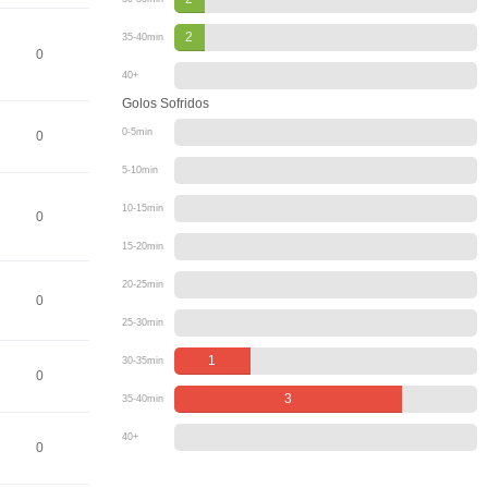
2
35-40min
0
40+
Golos Sofridos
0-5min
0
5-10min
10-15min
0
15-20min
20-25min
0
25-30min
1
30-35min
0
3
35-40min
40+
0