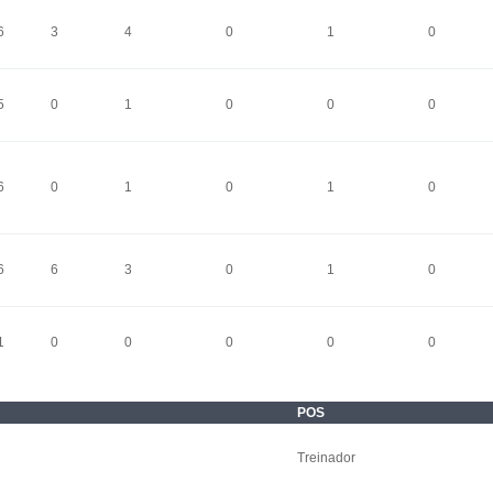
6
3
4
0
1
0
5
0
1
0
0
0
6
0
1
0
1
0
6
6
3
0
1
0
1
0
0
0
0
0
POS
Treinador