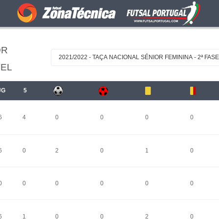
OR
2021/2022 - TAÇA NACIONAL SÉNIOR FEMININA - 2ª FASE 
TEL
JG
5
6
4
0
0
0
0
6
0
2
0
1
0
0
0
0
0
0
0
6
1
0
0
2
0