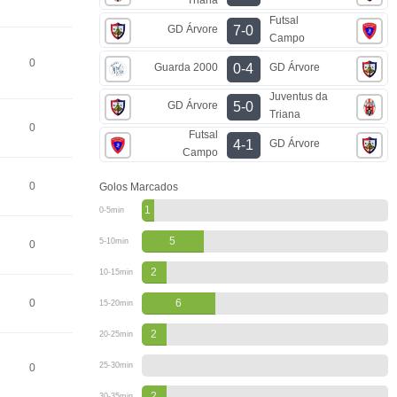
Futsal
GD Árvore
7-0
Campo
0
Guarda 2000
GD Árvore
0-4
Juventus da
GD Árvore
5-0
Triana
0
Futsal
GD Árvore
4-1
Campo
0
Golos Marcados
1
0-5min
5
5-10min
0
2
10-15min
0
6
15-20min
2
20-25min
25-30min
0
2
30-35min