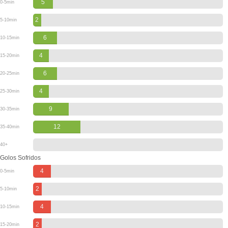
5
0-5min
2
5-10min
6
10-15min
4
15-20min
6
20-25min
4
25-30min
9
30-35min
12
35-40min
40+
Golos Sofridos
4
0-5min
2
5-10min
4
10-15min
2
15-20min