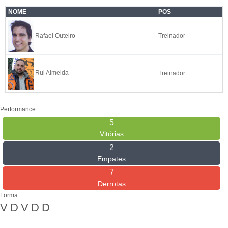
NOME
POS
Rafael Outeiro
Treinador
Rui Almeida
Treinador
Performance
5
Vitórias
2
Empates
7
Derrotas
Forma
V
D
V
D
D