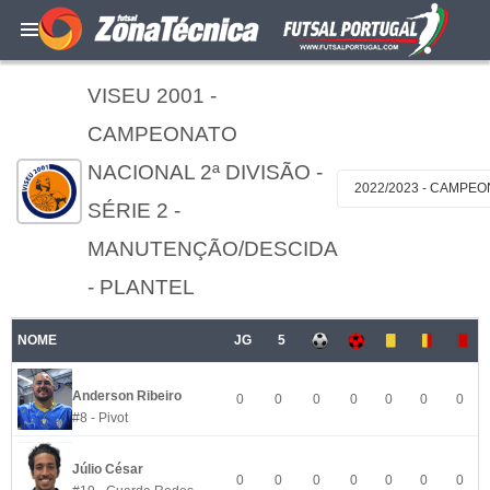
VISEU 2001 -
CAMPEONATO
NACIONAL 2ª DIVISÃO -
2022/2023 - CAMPEO
SÉRIE 2 -
MANUTENÇÃO/DESCIDA
- PLANTEL
NOME
JG
5
Anderson Ribeiro
0
0
0
0
0
0
0
#8 - Pivot
Júlio César
0
0
0
0
0
0
0