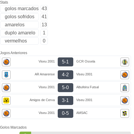
Stats
golos marcados
43
golos sofridos
41
amarelos
13
duplo amarelo
1
vermelhos
0
Jogos Anteriores
5-1
Viseu 2001
GCR Ossela
4-2
AR Amarense
Viseu 2001
5-0
Viseu 2001
Albufeira Futsal
3-1
Amigos de Cerva
Viseu 2001
0-5
Viseu 2001
AMSAC
Golos Marcados