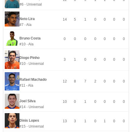
#6 - Universal
Neto Lira
14
5
1
0
0
0
0
#7 - Ala
Bruno Costa
0
0
0
0
0
0
0
#10 - Ala
Diogo Pinho
3
1
0
0
0
0
0
#10 - Universal
Rafael Machado
12
8
7
2
0
0
0
#11 - Ala
Joel Silva
10
0
1
0
0
0
0
#14 - Universal
Dinis Lopes
13
3
1
0
1
0
0
#15 - Universal