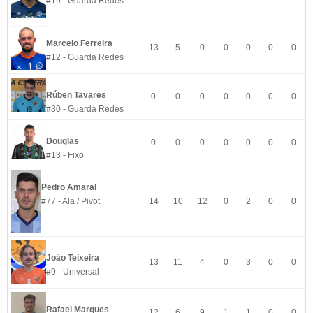
#19 - Guarda Redes
Marcelo Ferreira
13
5
0
0
0
0
0
#12 - Guarda Redes
Rúben Tavares
0
0
0
0
0
0
0
#30 - Guarda Redes
Douglas
0
0
0
0
0
0
0
#13 - Fixo
Pedro Amaral
#77 - Ala / Pivot
14
10
12
0
2
0
0
João Teixeira
13
11
4
0
3
0
0
#9 - Universal
Rafael Marques
12
6
9
1
1
0
0