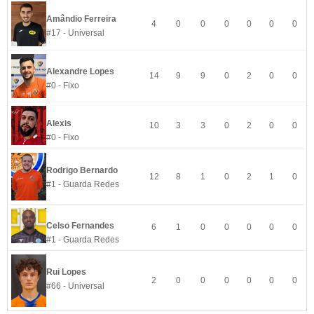
Amândio Ferreira
4
0
0
0
0
0
0
#17 - Universal
Alexandre Lopes
14
9
9
0
2
0
0
#0 - Fixo
Alexis
10
3
3
0
2
0
0
#0 - Fixo
Rodrigo Bernardo
12
8
1
0
2
1
0
#1 - Guarda Redes
Celso Fernandes
6
1
0
0
0
0
0
#1 - Guarda Redes
Rui Lopes
2
0
0
0
0
0
0
#66 - Universal