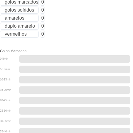
golos marcados
0
golos sofridos
0
amarelos
0
duplo amarelo
0
vermelhos
0
Golos Marcados
0-5min
5-10min
10-15min
15-20min
20-25min
25-30min
30-35min
35-40min