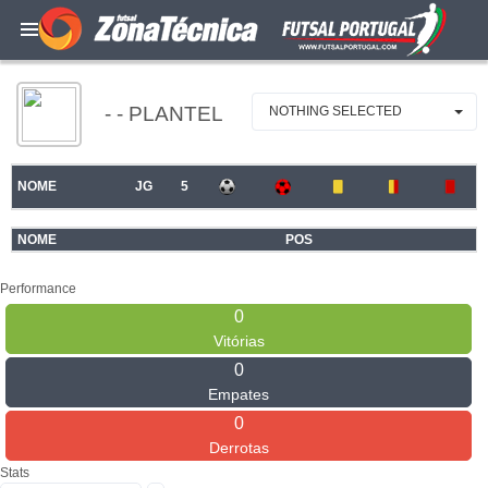
- - PLANTEL
NOTHING SELECTED
NOME
JG
5
NOME
POS
Performance
0
Vitórias
0
Empates
0
Derrotas
Stats