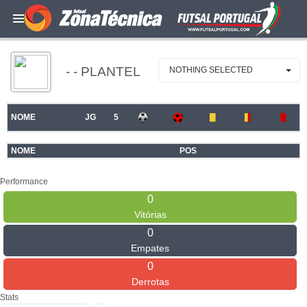
- - PLANTEL
NOTHING SELECTED
NOME
JG
5
NOME
POS
Performance
0
Vitórias
0
Empates
0
Derrotas
Stats