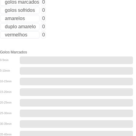
golos marcados
0
golos sofridos
0
amarelos
0
duplo amarelo
0
vermelhos
0
Golos Marcados
0-5min
5-10min
10-15min
15-20min
20-25min
25-30min
30-35min
35-40min