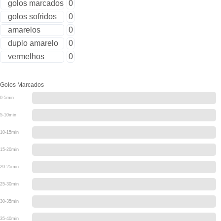
golos marcados
0
golos sofridos
0
amarelos
0
duplo amarelo
0
vermelhos
0
Golos Marcados
0-5min
5-10min
10-15min
15-20min
20-25min
25-30min
30-35min
35-40min