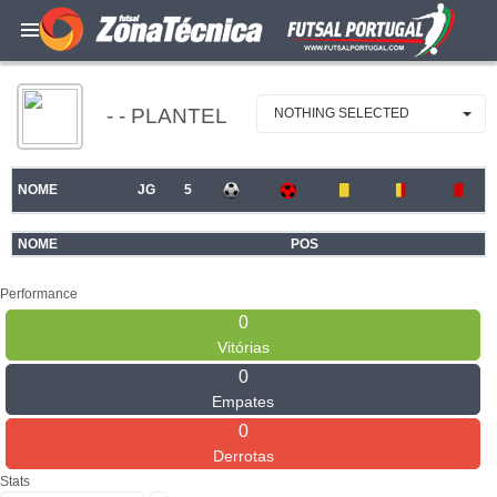
- - PLANTEL
NOTHING SELECTED
NOME
JG
5
NOME
POS
Performance
0
Vitórias
0
Empates
0
Derrotas
Stats