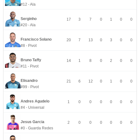
#12 - Ala
Serginho
17
3
7
0
1
0
0
#20 - Ala
Francisco Solano
20
7
13
0
3
0
0
#8 - Pivot
Bruno Taffy
14
1
8
0
2
0
0
#11 - Pivot
Elisandro
21
6
12
0
1
0
0
#99 - Pivot
Andres Agudelo
1
0
0
0
0
0
0
#4 - Universal
Jesus Garcia
2
0
0
0
0
0
0
#0 - Guarda Redes