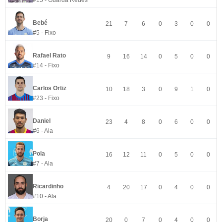
#15 - Guarda Redes
Bebé
21
7
6
0
3
0
0
#5 - Fixo
Rafael Rato
9
16
14
0
5
0
0
#14 - Fixo
Carlos Ortiz
10
18
3
0
9
1
0
#23 - Fixo
Daniel
23
4
8
0
6
0
0
#6 - Ala
Pola
16
12
11
0
5
0
0
#7 - Ala
Ricardinho
4
20
17
0
4
0
0
#10 - Ala
Borja
20
0
7
0
4
0
0