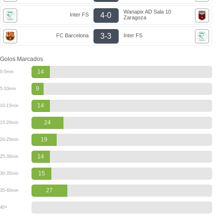
Wanapix AD Sala 10
4-0
Inter FS
Zaragoza
3-3
FC Barcelona
Inter FS
Golos Marcados
14
0-5min
9
5-10min
14
10-15min
24
15-20min
19
20-25min
14
25-30min
15
30-35min
27
35-40min
40+