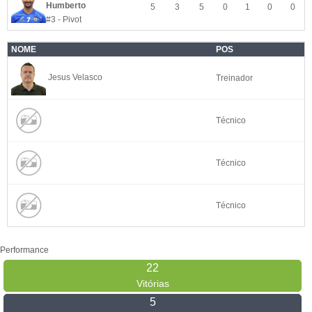
Humberto
5
3
5
0
1
0
0
#3 - Pivot
NOME
POS
Jesus Velasco
Treinador
Técnico
Técnico
Técnico
Performance
22
Vitórias
5