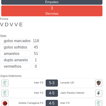
Empates
3
Derrotas
Forma
V
D
V
V
E
Stats
golos marcados
118
golos sofridos
45
amarelos
51
duplo amarelo
1
vermelhos
0
Jogos Anteriores
5-3
Inter FS
Levante UD
4-5
Inter FS
Jaén Paraíso Interior
4-5
Jimbee Cartagena FS
Inter FS