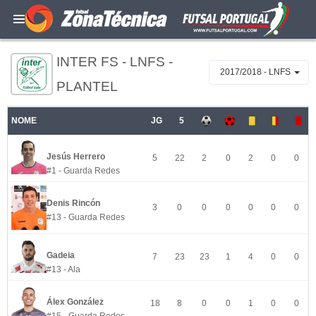
INTER FS - LNFS -
2017/2018 - LNFS
PLANTEL
NOME
JG
5
Jesús Herrero
5
22
2
0
2
0
0
#1 - Guarda Redes
Denis Rincón
3
0
0
0
0
0
0
#13 - Guarda Redes
Gadeia
7
23
23
1
4
0
0
#13 - Ala
Álex González
18
8
0
0
1
0
0