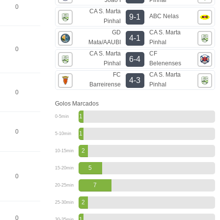
0
CA S. Marta
ABC Nelas
9-1
Pinhal
GD
CA S. Marta
4-1
Mata/AAUBI
Pinhal
0
CA S. Marta
CF
6-4
Pinhal
Belenenses
FC
CA S. Marta
4-3
Barreirense
Pinhal
0
Golos Marcados
1
0-5min
0
1
5-10min
2
10-15min
5
15-20min
0
7
20-25min
2
25-30min
0
1
30-35min