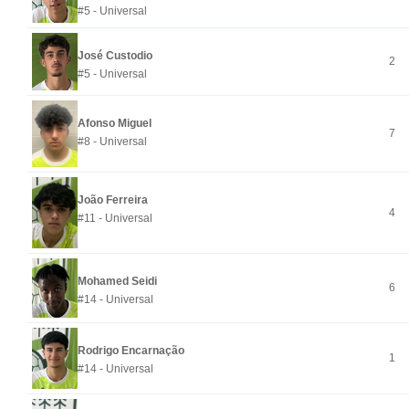
#5 - Universal
José Custodio
2
#5 - Universal
Afonso Miguel
7
#8 - Universal
João Ferreira
4
#11 - Universal
Mohamed Seidi
6
#14 - Universal
Rodrigo Encarnação
1
#14 - Universal