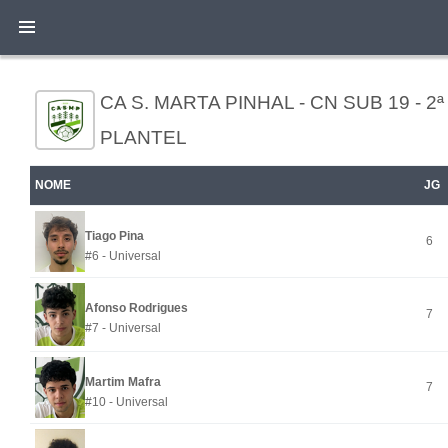
CA S. MARTA PINHAL - CN SUB 19 - 2ª 
PLANTEL
NOME
JG
Tiago Pina
6
#6 - Universal
Afonso Rodrigues
7
#7 - Universal
Martim Mafra
7
#10 - Universal