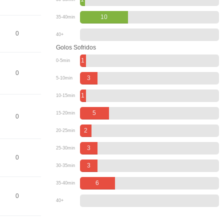
10
35-40min
0
40+
Golos Sofridos
1
0-5min
0
3
5-10min
1
10-15min
5
15-20min
0
2
20-25min
3
25-30min
0
3
30-35min
6
35-40min
0
40+