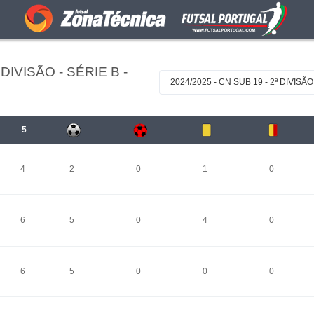
DIVISÃO - SÉRIE B -
2024/2025 - CN SUB 19 - 2ª DIVISÃO
5
4
2
0
1
0
6
5
0
4
0
6
5
0
0
0