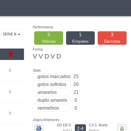
Performance
 - SÉRIE B
3
1
3
Vitórias
Empates
Derrotas
Forma
V
V
D
V
D
0
Stats
golos marcados
25
golos sofridos
20
0
amarelos
21
duplo amarelo
0
vermelhos
0
0
Jogos Anteriores
GD EB D.
CA S. Marta
2-4
João I
Pinhal