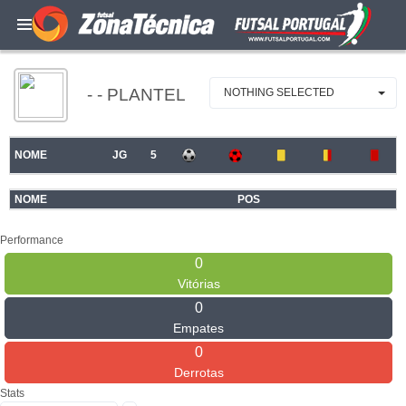
- - PLANTEL
NOTHING SELECTED
NOME
JG
5
NOME
POS
Performance
0
Vitórias
0
Empates
0
Derrotas
Stats