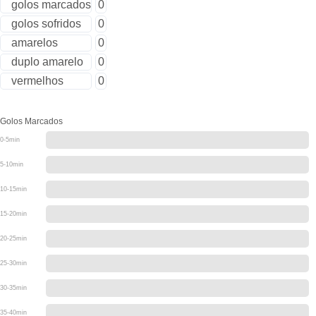
golos marcados
0
golos sofridos
0
amarelos
0
duplo amarelo
0
vermelhos
0
Golos Marcados
0-5min
5-10min
10-15min
15-20min
20-25min
25-30min
30-35min
35-40min