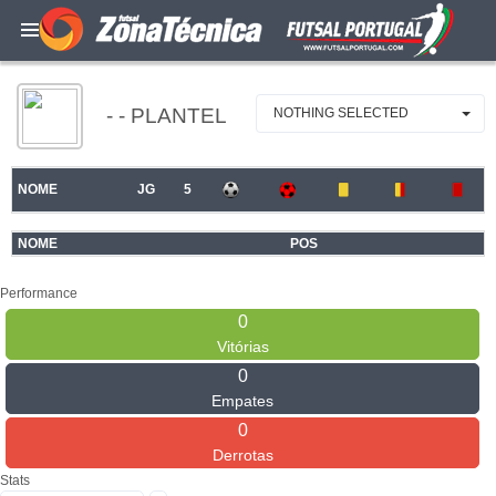
- - PLANTEL
NOTHING SELECTED
NOME
JG
5
NOME
POS
Performance
0
Vitórias
0
Empates
0
Derrotas
Stats