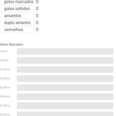
golos marcados
0
golos sofridos
0
amarelos
0
duplo amarelo
0
vermelhos
0
Golos Marcados
0-5min
5-10min
10-15min
15-20min
20-25min
25-30min
30-35min
35-40min