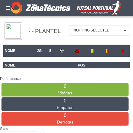
- - PLANTEL
NOTHING SELECTED
NOME
JG
5
NOME
POS
Performance
0
Vitórias
0
Empates
0
Derrotas
Stats