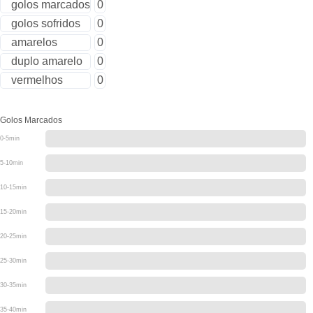
golos marcados
0
golos sofridos
0
amarelos
0
duplo amarelo
0
vermelhos
0
Golos Marcados
0-5min
5-10min
10-15min
15-20min
20-25min
25-30min
30-35min
35-40min