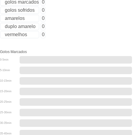
golos marcados
0
golos sofridos
0
amarelos
0
duplo amarelo
0
vermelhos
0
Golos Marcados
0-5min
5-10min
10-15min
15-20min
20-25min
25-30min
30-35min
35-40min