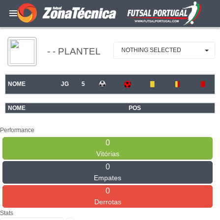
- - PLANTEL
NOTHING SELECTED
NOME
JG
5
NOME
POS
Performance
0
Vitórias
0
Empates
0
Derrotas
Stats