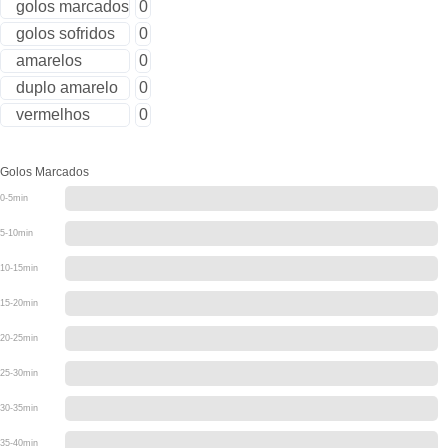
golos marcados
0
golos sofridos
0
amarelos
0
duplo amarelo
0
vermelhos
0
Golos Marcados
0-5min
5-10min
10-15min
15-20min
20-25min
25-30min
30-35min
35-40min