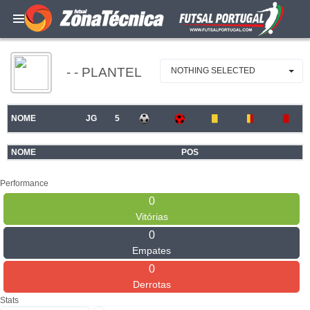
- - PLANTEL
NOTHING SELECTED
NOME
JG
5
NOME
POS
Performance
0
Vitórias
0
Empates
0
Derrotas
Stats