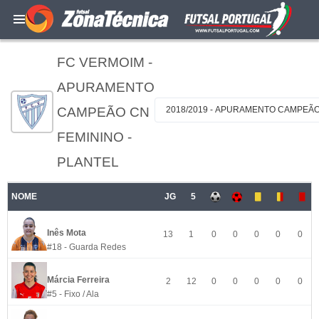
FC VERMOIM -
APURAMENTO
CAMPEÃO CN
2018/2019 - APURAMENTO CAMPEÃO
FEMININO -
PLANTEL
NOME
JG
5
Inês Mota
13
1
0
0
0
0
0
#18 - Guarda Redes
Márcia Ferreira
2
12
0
0
0
0
0
#5 - Fixo / Ala