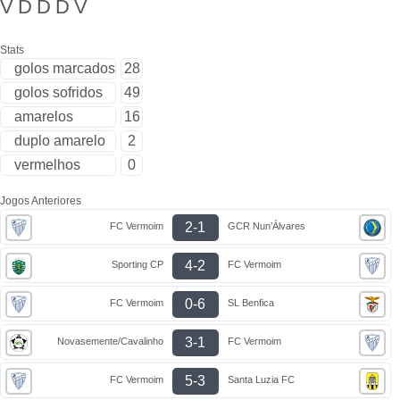
V
D
D
D
V
Stats
golos marcados
28
golos sofridos
49
amarelos
16
duplo amarelo
2
vermelhos
0
Jogos Anteriores
2-1
FC Vermoim
GCR Nun’Álvares
4-2
Sporting CP
FC Vermoim
0-6
FC Vermoim
SL Benfica
3-1
Novasemente/Cavalinho
FC Vermoim
5-3
FC Vermoim
Santa Luzia FC