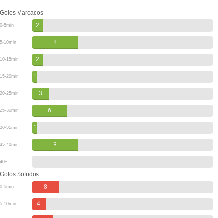
Golos Marcados
2
0-5min
8
5-10min
2
10-15min
1
15-20min
3
20-25min
6
25-30min
1
30-35min
8
35-40min
40+
Golos Sofridos
8
0-5min
4
5-10min