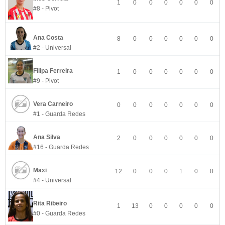
1
0
0
0
0
0
0
#8 - Pivot
Ana Costa
8
0
0
0
0
0
0
#2 - Universal
Filipa Ferreira
1
0
0
0
0
0
0
#9 - Pivot
Vera Carneiro
0
0
0
0
0
0
0
#1 - Guarda Redes
Ana Silva
2
0
0
0
0
0
0
#16 - Guarda Redes
Maxi
12
0
0
0
1
0
0
#4 - Universal
Rita Ribeiro
1
13
0
0
0
0
0
#0 - Guarda Redes