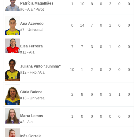
Patrícia Magalhães
1
10
8
0
3
0
0
#6 - Ala / Pivot
Ana Azevedo
0
14
7
0
2
0
0
#7 - Universal
Elsa Ferreira
7
7
3
0
1
0
0
#11 - Ala
Juliana Pinto "Juninha"
10
1
2
0
2
0
0
#12 - Fixo / Ala
Cátia Balona
2
8
6
0
3
1
0
#13 - Universal
Marta Lemos
1
0
0
0
0
0
0
#3 - Ala
Inês Correia