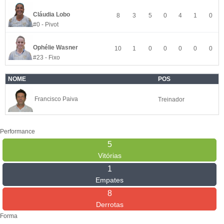
Cláudia Lobo
8
3
5
0
4
1
0
#0 - Pivot
Ophélie Wasner
10
1
0
0
0
0
0
#23 - Fixo
NOME
POS
Francisco Paiva
Treinador
Performance
5
Vitórias
1
Empates
8
Derrotas
Forma