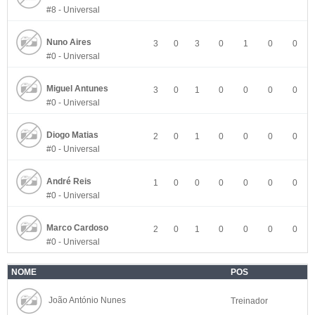
#8 - Universal
Nuno Aires
3
0
3
0
1
0
0
#0 - Universal
Miguel Antunes
3
0
1
0
0
0
0
#0 - Universal
Diogo Matias
2
0
1
0
0
0
0
#0 - Universal
André Reis
1
0
0
0
0
0
0
#0 - Universal
Marco Cardoso
2
0
1
0
0
0
0
#0 - Universal
NOME
POS
João António Nunes
Treinador