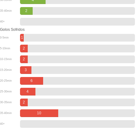
4
30-35min
2
35-40min
40+
Golos Sofridos
1
0-5min
2
5-10min
2
10-15min
3
15-20min
6
20-25min
4
25-30min
2
30-35min
10
35-40min
40+