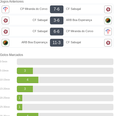
Jogos Anteriores
7-6
CP Miranda do Corvo
CF Sabugal
3-6
CF Sabugal
ARB Boa Esperança
6-6
CF Sabugal
CP Miranda do Corvo
11-3
ARB Boa Esperança
CF Sabugal
Golos Marcados
0-5min
3
5-10min
4
10-15min
3
15-20min
1
20-25min
1
25-30min