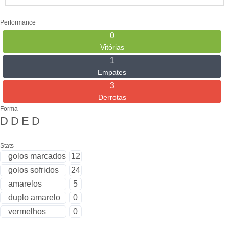
Performance
0
Vitórias
1
Empates
3
Derrotas
Forma
D
D
E
D
Stats
golos marcados
12
golos sofridos
24
amarelos
5
duplo amarelo
0
vermelhos
0