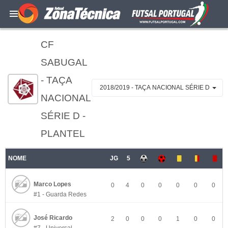
CF
SABUGAL
- TAÇA
2018/2019 - TAÇA NACIONAL SÉRIE D
NACIONAL
SÉRIE D -
PLANTEL
NOME
JG
5
Marco Lopes
0
4
0
0
0
0
0
#1 - Guarda Redes
José Ricardo
2
0
0
0
1
0
0