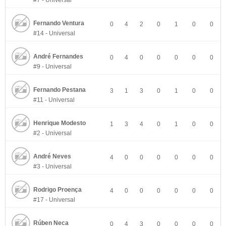
#7 - Universal
Fernando Ventura
0
4
2
0
1
0
0
#14 - Universal
André Fernandes
0
4
0
0
0
0
0
#9 - Universal
Fernando Pestana
3
1
3
0
1
0
0
#11 - Universal
Henrique Modesto
1
3
4
0
1
0
0
#2 - Universal
André Neves
4
0
0
0
0
0
0
#3 - Universal
Rodrigo Proença
4
0
0
0
0
0
0
#17 - Universal
Rúben Neca
0
4
3
0
0
0
0