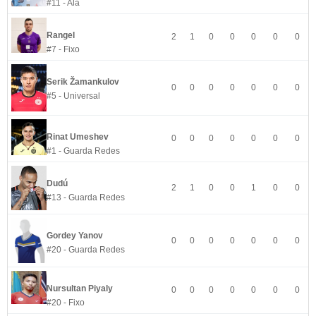
#11 - Ala
Rangel
2
1
0
0
0
0
0
#7 - Fixo
Serik Žamankulov
0
0
0
0
0
0
0
#5 - Universal
Rinat Umeshev
0
0
0
0
0
0
0
#1 - Guarda Redes
Dudú
2
1
0
0
1
0
0
#13 - Guarda Redes
Gordey Yanov
0
0
0
0
0
0
0
#20 - Guarda Redes
Nursultan Piyaly
0
0
0
0
0
0
0
#20 - Fixo