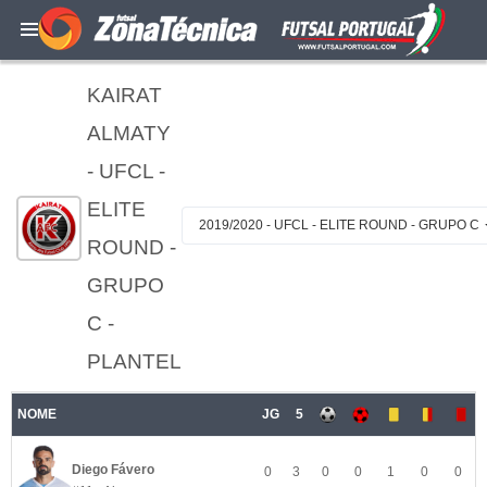
KAIRAT
ALMATY
- UFCL -
ELITE
2019/2020 - UFCL - ELITE ROUND - GRUPO C
ROUND -
GRUPO
C -
PLANTEL
NOME
JG
5
Diego Fávero
0
3
0
0
1
0
0