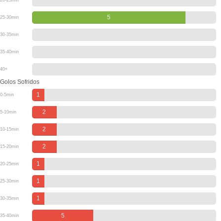
20-25min
5
25-30min
30-35min
35-40min
40+
Golos Sofridos
1
0-5min
2
5-10min
2
10-15min
2
15-20min
1
20-25min
1
25-30min
1
30-35min
5
35-40min