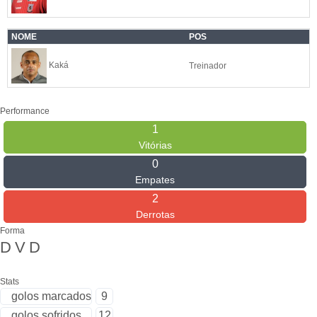
NOME
POS
Kaká
Treinador
Performance
1
Vitórias
0
Empates
2
Derrotas
Forma
D
V
D
Stats
golos marcados
9
golos sofridos
12