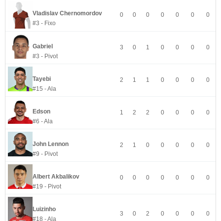
Vladislav Chernomordov
0
0
0
0
0
0
0
#3 - Fixo
Gabriel
3
0
1
0
0
0
0
#3 - Pivot
Tayebi
2
1
1
0
0
0
0
#15 - Ala
Edson
1
2
2
0
0
0
0
#6 - Ala
John Lennon
2
1
0
0
0
0
0
#9 - Pivot
Albert Akbalikov
0
0
0
0
0
0
0
#19 - Pivot
Luizinho
3
0
2
0
0
0
0
#18 - Ala