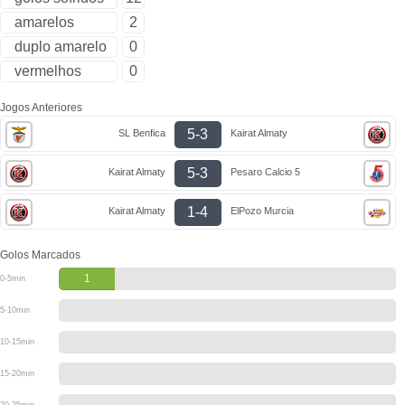
amarelos
2
duplo amarelo
0
vermelhos
0
Jogos Anteriores
5-3
SL Benfica
Kairat Almaty
5-3
Kairat Almaty
Pesaro Calcio 5
1-4
Kairat Almaty
ElPozo Murcia
Golos Marcados
1
0-5min
5-10min
10-15min
15-20min