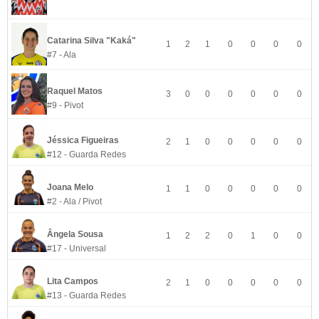
Catarina Silva "Kaká"
1
2
1
0
0
0
0
#7 - Ala
Raquel Matos
3
0
0
0
0
0
0
#9 - Pivot
Jéssica Figueiras
2
1
0
0
0
0
0
#12 - Guarda Redes
Joana Melo
1
1
0
0
0
0
0
#2 - Ala / Pivot
Ângela Sousa
1
2
2
0
1
0
0
#17 - Universal
Lita Campos
2
1
0
0
0
0
0
#13 - Guarda Redes