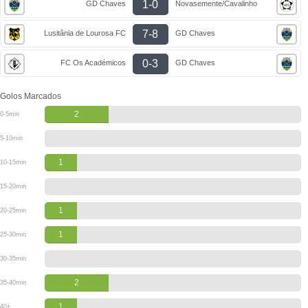
1-0
GD Chaves
Novasemente/Cavalinho
7-8
Lusitânia de Lourosa FC
GD Chaves
0-3
FC Os Académicos
GD Chaves
Golos Marcados
2
0-5min
5-10min
1
10-15min
15-20min
1
20-25min
1
25-30min
30-35min
2
35-40min
1
40+