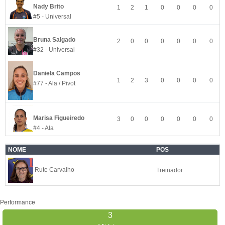
Nady Brito
1
2
1
0
0
0
0
#5 - Universal
Bruna Salgado
2
0
0
0
0
0
0
#32 - Universal
Daniela Campos
1
2
3
0
0
0
0
#77 - Ala / Pivot
Marisa Figueiredo
3
0
0
0
0
0
0
#4 - Ala
NOME
POS
Rute Carvalho
Treinador
Performance
3