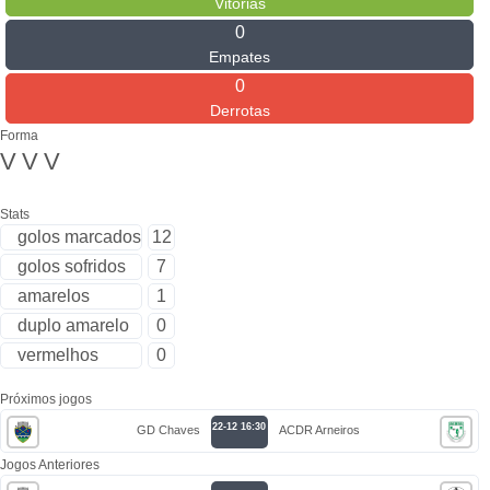
Vitórias
0
Empates
0
Derrotas
Forma
V
V
V
Stats
golos marcados
12
golos sofridos
7
amarelos
1
duplo amarelo
0
vermelhos
0
Próximos jogos
22-12 16:30
GD Chaves
ACDR Arneiros
Jogos Anteriores