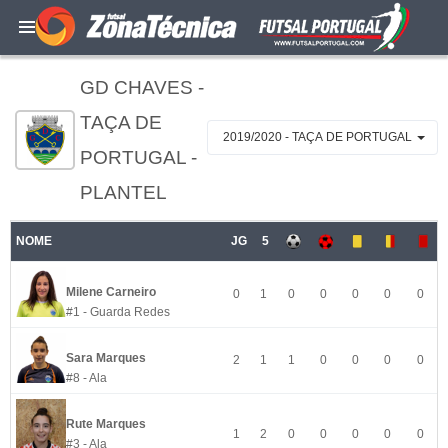
GD CHAVES -
TAÇA DE
2019/2020 - TAÇA DE PORTUGAL
PORTUGAL -
PLANTEL
NOME
JG
5
Milene Carneiro
0
1
0
0
0
0
0
#1 - Guarda Redes
Sara Marques
2
1
1
0
0
0
0
#8 - Ala
Rute Marques
1
2
0
0
0
0
0
#3 - Ala