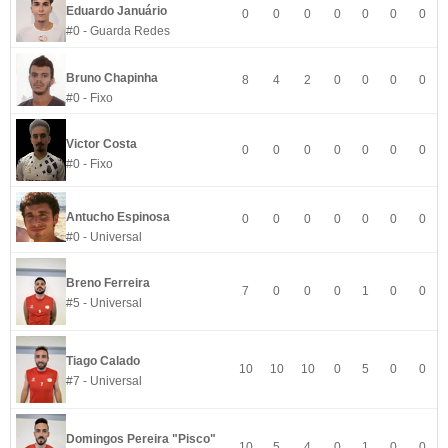
Eduardo Januário
0
0
0
0
0
0
0
#0 - Guarda Redes
Bruno Chapinha
8
4
2
0
0
0
0
#0 - Fixo
Victor Costa
0
0
0
0
0
0
0
#0 - Fixo
Antucho Espinosa
0
0
0
0
0
0
0
#0 - Universal
Breno Ferreira
7
0
0
0
1
0
0
#5 - Universal
Tiago Calado
10
10
10
0
5
0
0
#7 - Universal
Domingos Pereira "Pisco"
10
5
4
0
1
0
0