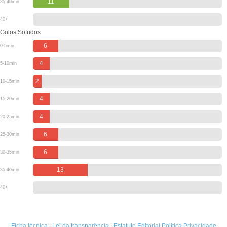
11
35-40min
40+
Golos Sofridos
6
0-5min
4
5-10min
2
10-15min
4
15-20min
4
20-25min
6
25-30min
6
30-35min
13
35-40min
40+
Ficha técnica
|
Lei da transparência
|
Estatuto Editorial
Politica Privacidade