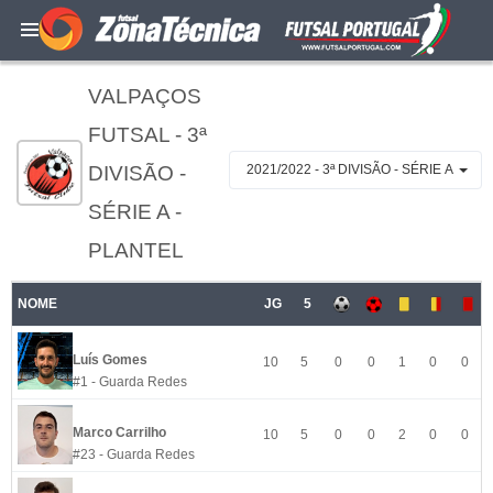
VALPAÇOS
FUTSAL - 3ª
DIVISÃO -
2021/2022 - 3ª DIVISÃO - SÉRIE A
SÉRIE A -
PLANTEL
NOME
JG
5
Luís Gomes
10
5
0
0
1
0
0
#1 - Guarda Redes
Marco Carrilho
10
5
0
0
2
0
0
#23 - Guarda Redes