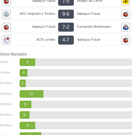
7-5
Valpaços Futsal
Amigos de Cerva
9-6
ADC Nogueiró e Tenões
Valpaços Futsal
7-2
Valpaços Futsal
Carrazedo Montenegro
4-7
ACR Lordelo
Valpaços Futsal
Golos Marcados
8
0-5min
4
5-10min
3
10-15min
12
15-20min
6
20-25min
5
25-30min
8
30-35min