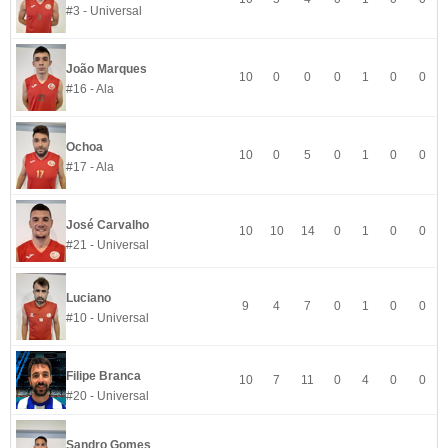
#3 - Universal
João Marques
10
0
0
0
1
0
0
#16 - Ala
Ochoa
10
0
5
0
1
0
0
#17 - Ala
José Carvalho
10
10
14
0
1
0
0
#21 - Universal
Luciano
9
4
7
0
1
0
0
#10 - Universal
Filipe Branca
10
7
11
0
4
0
0
#20 - Universal
Sandro Gomes