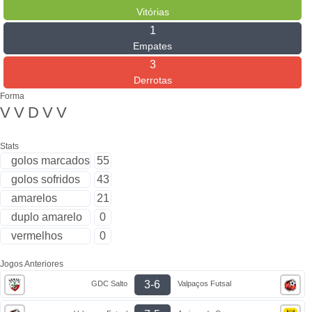
Vitórias
1
Empates
3
Derrotas
Forma
V
V
D
V
V
Stats
golos marcados
55
golos sofridos
43
amarelos
21
duplo amarelo
0
vermelhos
0
Jogos Anteriores
3-6
GDC Salto
Valpaços Futsal