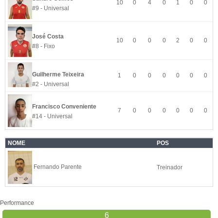
10
0
4
0
1
0
0
#9 - Universal
José Costa
10
0
0
0
2
0
0
#8 - Fixo
Guilherme Teixeira
1
0
0
0
0
0
0
#2 - Universal
Francisco Conveniente
7
0
0
0
0
0
0
#14 - Universal
NOME
POS
Fernando Parente
Treinador
Performance
6