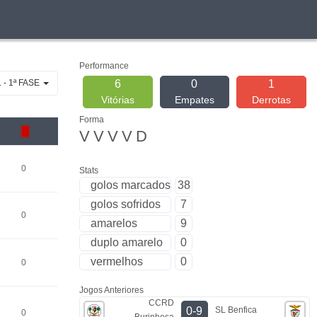
Performance
- 1ª FASE
6
0
1
Vitórias
Empates
Derrotas
Forma
V
V
V
V
D
0
Stats
golos marcados
38
golos sofridos
7
0
amarelos
9
duplo amarelo
0
vermelhos
0
0
Jogos Anteriores
CCRD
SL Benfica
0-9
0
Burinhosa