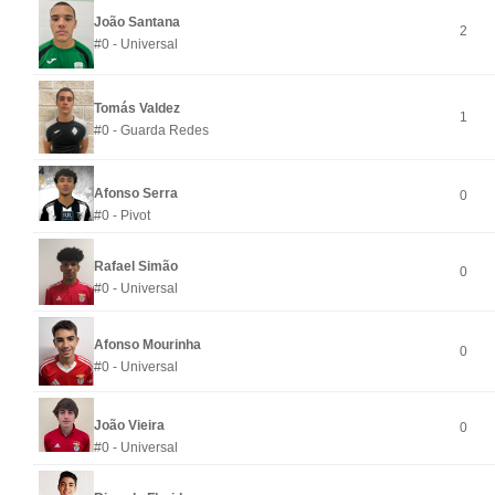
João Santana
2
#0 - Universal
Tomás Valdez
1
#0 - Guarda Redes
Afonso Serra
0
#0 - Pivot
Rafael Simão
0
#0 - Universal
Afonso Mourinha
0
#0 - Universal
João Vieira
0
#0 - Universal