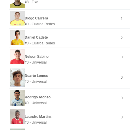
#8 - Fixo
Diogo Carrera
1
#0 - Guarda Redes
Daniel Cadete
2
#0 - Guarda Redes
Nelson Sabino
0
#0 - Universal
Duarte Lemos
0
#0 - Universal
Rodrigo Afonso
0
#0 - Universal
Leandro Martins
0
#0 - Universal