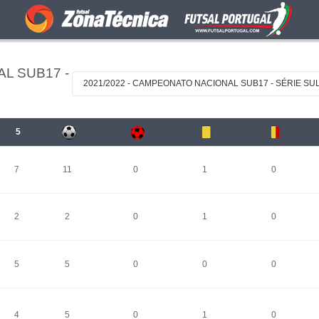
L SUB17 -
2021/2022 - CAMPEONATO NACIONAL SUB17 - SÉRIE SUL 
5
7
11
0
1
0
2
2
0
1
0
5
5
0
0
0
4
5
0
1
0