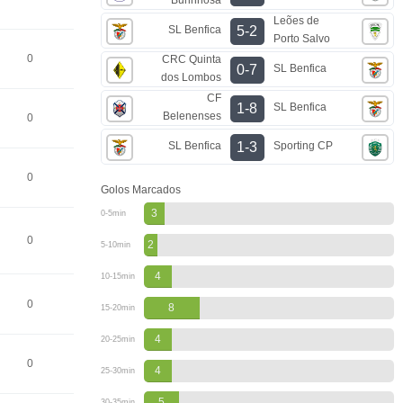
Leões de
SL Benfica
5-2
Porto Salvo
0
CRC Quinta
SL Benfica
0-7
dos Lombos
CF
SL Benfica
1-8
Belenenses
0
SL Benfica
Sporting CP
1-3
0
Golos Marcados
3
0-5min
0
2
5-10min
4
10-15min
0
8
15-20min
4
20-25min
0
4
25-30min
5
30-35min