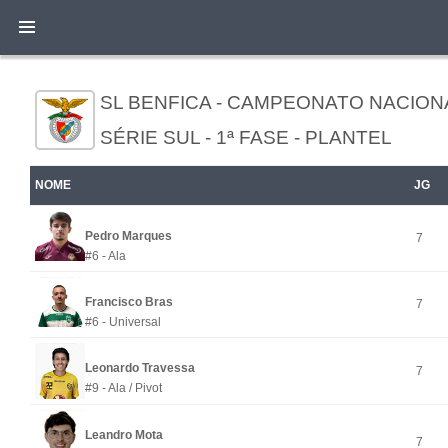
SL BENFICA - CAMPEONATO NACIONA
SÉRIE SUL - 1ª FASE - PLANTEL
NOME
JG
Pedro Marques
7
#6 - Ala
Francisco Bras
7
#6 - Universal
Leonardo Travessa
7
#9 - Ala / Pivot
Leandro Mota
7