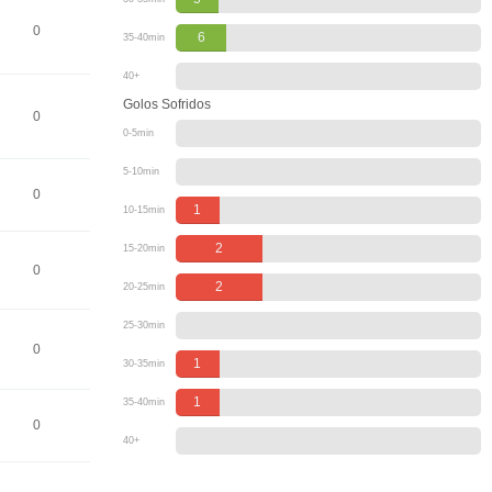
0
6
35-40min
40+
Golos Sofridos
0
0-5min
5-10min
0
1
10-15min
2
15-20min
0
2
20-25min
25-30min
0
1
30-35min
1
35-40min
0
40+