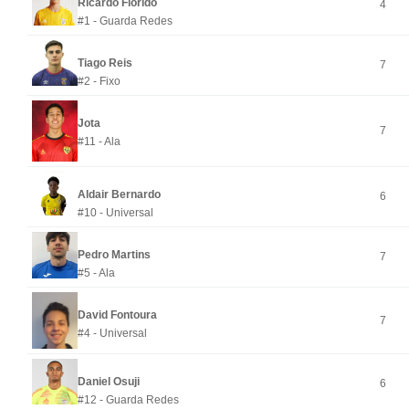
Ricardo Florido
4
#1 - Guarda Redes
Tiago Reis
7
#2 - Fixo
Jota
7
#11 - Ala
Aldair Bernardo
6
#10 - Universal
Pedro Martins
7
#5 - Ala
David Fontoura
7
#4 - Universal
Daniel Osuji
6
#12 - Guarda Redes