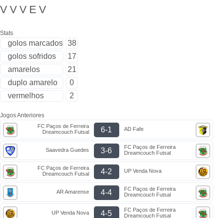
V
V
V
E
V
Stats
golos marcados
38
golos sofridos
17
amarelos
21
duplo amarelo
0
vermelhos
2
Jogos Anteriores
FC Paços de Ferreira
6-1
AD Fafe
Dreamcouch Futsal
FC Paços de Ferreira
3-6
Saavedra Guedes
Dreamcouch Futsal
FC Paços de Ferreira
4-2
UP Venda Nova
Dreamcouch Futsal
FC Paços de Ferreira
4-4
AR Amarense
Dreamcouch Futsal
FC Paços de Ferreira
4-5
UP Venda Nova
Dreamcouch Futsal