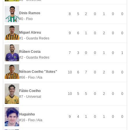
Dinis Ramos
8
5
2
0
1
0
0
#0 - Fixo
Miguel Abreu
9
6
1
0
2
0
0
#1 - Guarda Redes
Rúben Costa
7
3
0
0
1
0
1
#2 - Guarda Redes
Nélson Coelho "Xotes"
10
6
7
0
2
0
0
#66 - Fixo / Ala
Fábio Coelho
10
5
5
0
2
0
0
#7 - Universal
Huguinho
9
4
1
0
1
0
0
#16 - Fixo / Ala