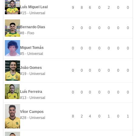
Luís Miguel Leal
9
8
6
0
2
0
0
#15 - Universal
Bernardo Dias
2
0
0
0
0
0
0
#8 - Fixo
Miguel Tomás
0
0
0
0
0
0
0
#5 - Universal
João Gomes
0
0
0
0
0
0
0
#19 - Universal
Luís Ferreira
0
0
0
0
0
0
0
#13 - Universal
Vítor Campos
8
2
4
0
1
0
1
#28 - Universal