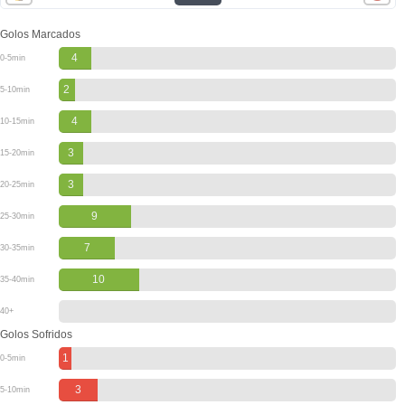
Golos Marcados
4
0-5min
2
5-10min
4
10-15min
3
15-20min
3
20-25min
9
25-30min
7
30-35min
10
35-40min
40+
Golos Sofridos
1
0-5min
3
5-10min