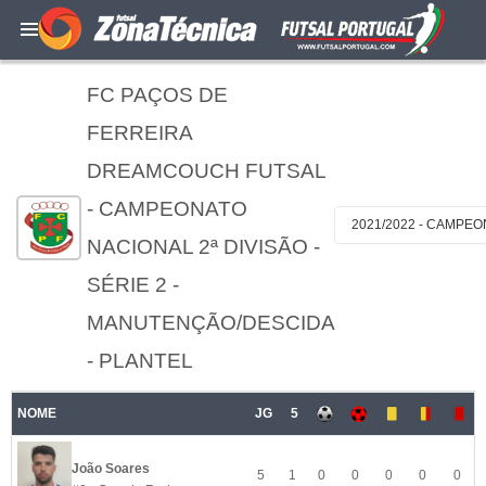
FC PAÇOS DE
FERREIRA
DREAMCOUCH FUTSAL
- CAMPEONATO
2021/2022 - CAMPEO
NACIONAL 2ª DIVISÃO -
SÉRIE 2 -
MANUTENÇÃO/DESCIDA
- PLANTEL
NOME
JG
5
João Soares
5
1
0
0
0
0
0