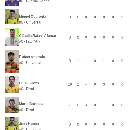
#0 - Guarda Redes
Miguel Quarenta
0
0
0
0
0
0
0
#0 - Universal
Cláudio Rafael Afonso
0
0
0
0
0
0
0
#0 - Fixo / Ala
Ruben Andrade
8
1
1
0
1
0
0
#0 - Universal
Paulo Alves
10
1
4
0
3
0
0
#0 - Pivot
Mário Barbosa
7
0
3
0
1
0
0
#0 - Pivot
José Nunes
0
0
0
0
0
0
0
#0 - Universal