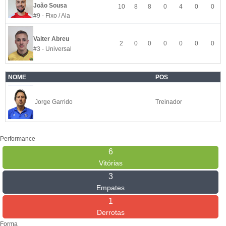
João Sousa
10
8
8
0
4
0
0
#9 - Fixo / Ala
Valter Abreu
2
0
0
0
0
0
0
#3 - Universal
NOME
POS
Jorge Garrido
Treinador
Performance
6
Vitórias
3
Empates
1
Derrotas
Forma