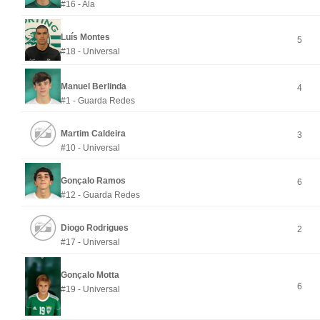
#16 - Ala
Luís Montes
5
#18 - Universal
Manuel Berlinda
4
#1 - Guarda Redes
Martim Caldeira
3
#10 - Universal
Gonçalo Ramos
6
#12 - Guarda Redes
Diogo Rodrigues
2
#17 - Universal
Gonçalo Motta
6
#19 - Universal