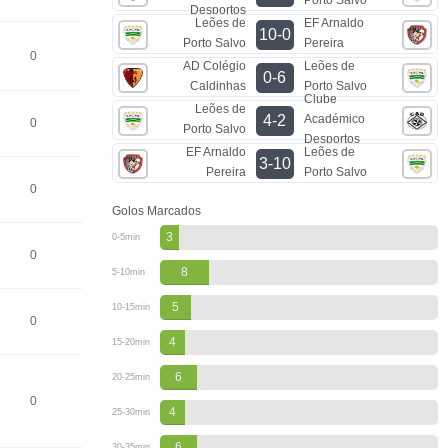
Desportos
Leões de
EF Arnaldo
10-0
Porto Salvo
Pereira
0
AD Colégio
Leões de
0-6
Caldinhas
Porto Salvo
Clube
Leões de
Académico
4-2
0
Porto Salvo
Desportos
EF Arnaldo
Leões de
3-10
Pereira
Porto Salvo
0
Golos Marcados
3
0-5min
0
8
5-10min
5
10-15min
0
4
15-20min
6
20-25min
0
4
25-30min
6
30-35min