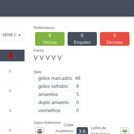
Performance
 - SÉRIE C
6
0
0
Vitórias
Empates
Derrotas
Forma
V
V
V
V
V
0
Stats
golos marcados
48
golos sofridos
8
0
amarelos
5
duplo amarelo
0
vermelhos
0
0
Jogos Anteriores
Clube
Leões de
0
Académico
3-6
Porto Salvo