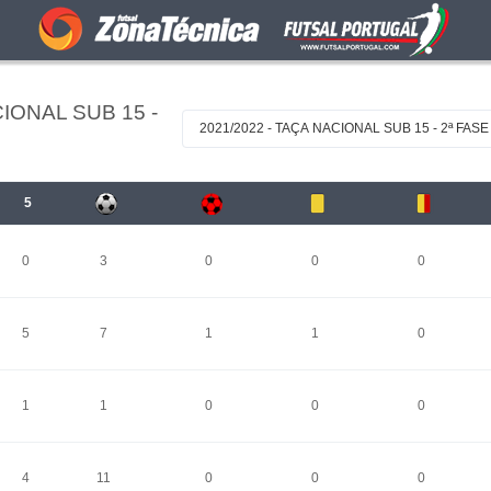
IONAL SUB 15 -
2021/2022 - TAÇA NACIONAL SUB 15 - 2ª FASE
5
0
3
0
0
0
5
7
1
1
0
1
1
0
0
0
4
11
0
0
0