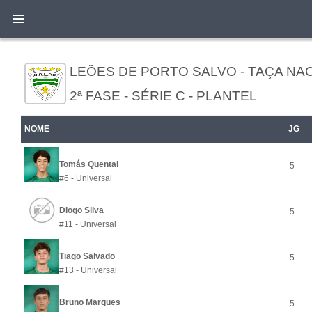
LEÕES DE PORTO SALVO - TAÇA NAC
2ª FASE - SÉRIE C - PLANTEL
NOME
JG
Tomás Quental
5
#6 - Universal
Diogo Silva
5
#11 - Universal
Tiago Salvado
5
#13 - Universal
Bruno Marques
5