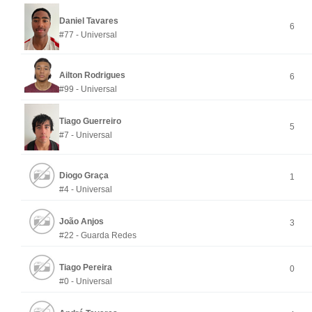
Daniel Tavares
6
#77 - Universal
Ailton Rodrigues
6
#99 - Universal
Tiago Guerreiro
5
#7 - Universal
Diogo Graça
1
#4 - Universal
João Anjos
3
#22 - Guarda Redes
Tiago Pereira
0
#0 - Universal