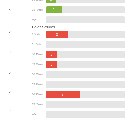
9
35-40min
0
40+
Golos Sofridos
0
2
0-5min
5-10min
0
1
10-15min
1
15-20min
0
20-25min
25-30min
0
3
30-35min
35-40min
0
40+