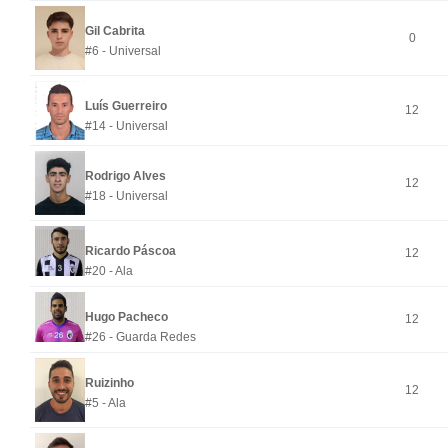
Gil Cabrita
0
#6 - Universal
Luís Guerreiro
12
#14 - Universal
Rodrigo Alves
12
#18 - Universal
Ricardo Páscoa
12
#20 - Ala
Hugo Pacheco
12
#26 - Guarda Redes
Ruizinho
12
#5 - Ala