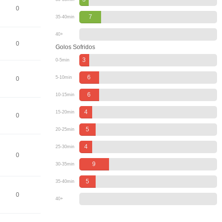
0
7
35-40min
40+
0
Golos Sofridos
3
0-5min
6
5-10min
0
6
10-15min
4
15-20min
0
5
20-25min
4
25-30min
0
9
30-35min
5
35-40min
0
40+