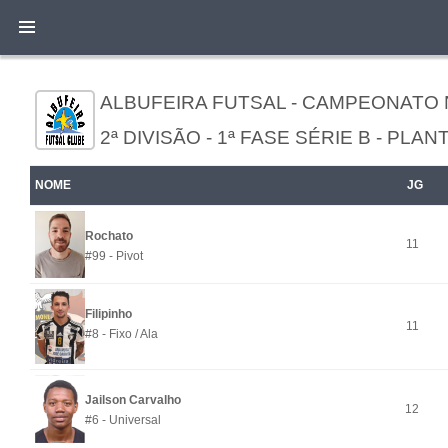
ALBUFEIRA FUTSAL - CAMPEONATO
2ª DIVISÃO - 1ª FASE SÉRIE B - PLAN
NOME
JG
Rochato
11
#99 - Pivot
Filipinho
11
#8 - Fixo / Ala
Jailson Carvalho
12
#6 - Universal