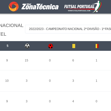
 NACIONAL
2022/2023 - CAMPEONATO NACIONAL 2ª DIVISÃO - 1ª FAS
TEL
5
9
15
0
6
1
10
3
0
3
1
9
3
0
4
0