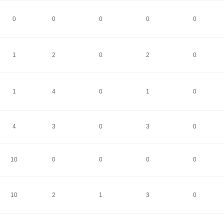
0
0
0
0
0
1
2
0
2
0
1
4
0
1
0
4
3
0
3
0
10
0
0
0
0
10
2
1
3
0