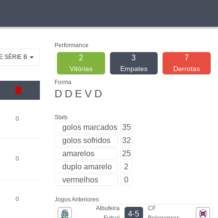
Performance
E SÉRIE B
2
3
7
Vitórias
Empates
Derrotas
Forma
D
D
E
V
D
Stats
0
golos marcados
35
golos sofridos
32
amarelos
25
0
duplo amarelo
2
vermelhos
0
0
Jogos Anteriores
Albufeira
CF
4-5
Futsal
Belenenses