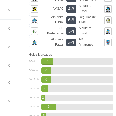
Albufeira
AMSAC
4-3
0
Futsal
Albufeira
Reguilas de
6-6
Futsal
Tires
SC
Albufeira
0
3-4
Barbarense
Futsal
Albufeira
AR
2-4
Futsal
Amarense
0
Golos Marcados
7
0-5min
0
6
5-10min
6
10-15min
0
4
15-20min
2
20-25min
0
9
25-30min
3
30-35min