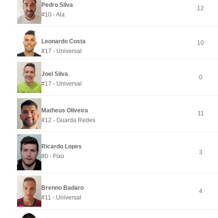
Pedro Silva
12
#10 - Ala
Leonardo Costa
10
#17 - Universal
Joel Silva
0
#17 - Universal
Matheus Oliveira
11
#12 - Guarda Redes
Ricardo Lopes
3
#0 - Fixo
Brenno Badaro
4
#11 - Universal