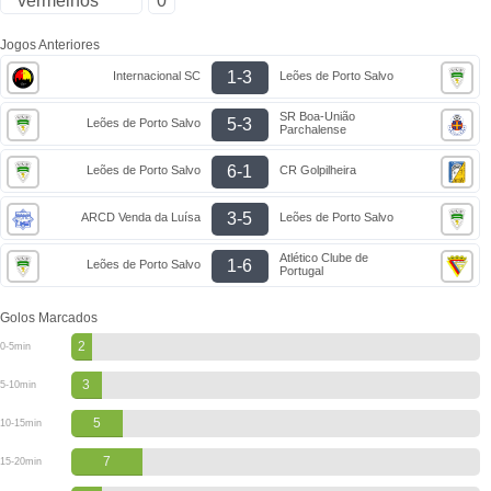
vermelhos
0
Jogos Anteriores
1-3
Internacional SC
Leões de Porto Salvo
SR Boa-União
5-3
Leões de Porto Salvo
Parchalense
6-1
Leões de Porto Salvo
CR Golpilheira
3-5
ARCD Venda da Luísa
Leões de Porto Salvo
Atlético Clube de
1-6
Leões de Porto Salvo
Portugal
Golos Marcados
2
0-5min
3
5-10min
5
10-15min
7
15-20min