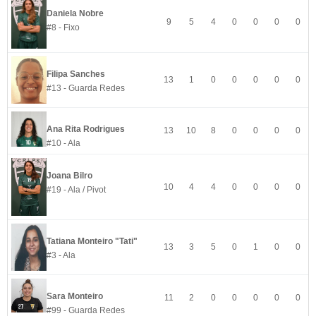
Daniela Nobre
9
5
4
0
0
0
0
#8 - Fixo
Filipa Sanches
13
1
0
0
0
0
0
#13 - Guarda Redes
Ana Rita Rodrigues
13
10
8
0
0
0
0
#10 - Ala
Joana Bilro
10
4
4
0
0
0
0
#19 - Ala / Pivot
Tatiana Monteiro "Tati"
13
3
5
0
1
0
0
#3 - Ala
Sara Monteiro
11
2
0
0
0
0
0
#99 - Guarda Redes