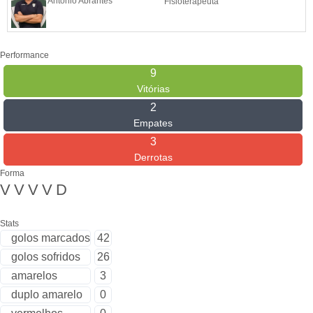
António Abrantes
Fisioterapeuta
Performance
9
Vitórias
2
Empates
3
Derrotas
Forma
V
V
V
V
D
Stats
golos marcados
42
golos sofridos
26
amarelos
3
duplo amarelo
0