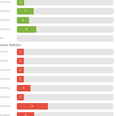
3
20-25min
7
25-30min
5
30-35min
8
35-40min
40+
Golos Sofridos
2
0-5min
2
5-10min
2
10-15min
2
15-20min
4
20-25min
2
25-30min
9
30-35min
5
35-40min