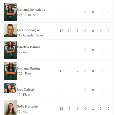
Mariana Gonçalves
5
0
0
0
0
0
0
#17 - Fixo / Ala
Lara Conceição
12
10
1
0
0
0
0
#1 - Guarda Redes
Carolina Damas
0
0
0
0
0
0
0
#7 - Ala
Mariana Martins
13
8
7
0
0
0
0
#22 - Fixo
Inês Cabral
0
0
0
0
0
0
0
#9 - Pivot
Sofia Hortelão
12
7
0
0
1
0
0
#2 - Ala