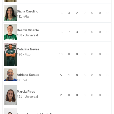
Diana Carolino
13
3
2
0
0
0
0
#11 - Ala
Beatriz Vicente
13
7
3
0
0
0
0
#88 - Universal
Catarina Neves
10
0
0
0
0
0
0
#96 - Fixo
Adriana Santos
5
1
0
0
0
0
0
#4 - Ala
Márcia Pires
2
0
0
0
0
0
0
#21 - Universal