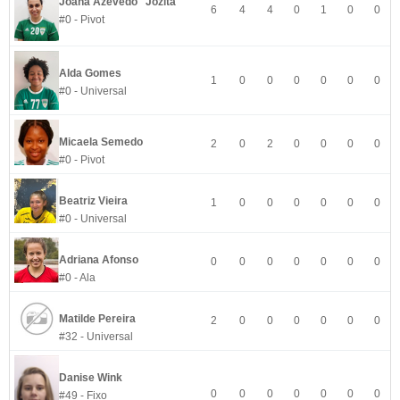
Joana Azevedo "Jozita"
6
4
4
0
1
0
0
#0 - Pivot
Alda Gomes
1
0
0
0
0
0
0
#0 - Universal
Micaela Semedo
2
0
2
0
0
0
0
#0 - Pivot
Beatriz Vieira
1
0
0
0
0
0
0
#0 - Universal
Adriana Afonso
0
0
0
0
0
0
0
#0 - Ala
Matilde Pereira
2
0
0
0
0
0
0
#32 - Universal
Danise Wink
0
0
0
0
0
0
0
#49 - Fixo