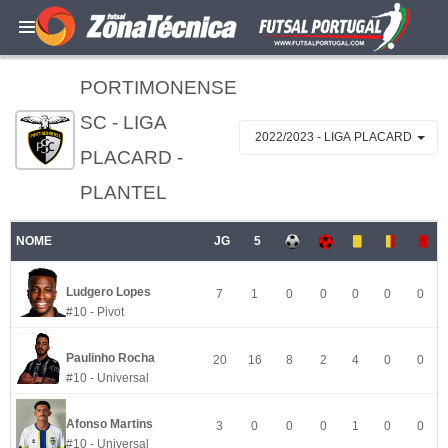
PORTIMONENSE
SC - LIGA
2022/2023 - LIGA PLACARD
PLACARD -
PLANTEL
NOME
JG
5
Ludgero Lopes
7
1
0
0
0
0
0
#10 - Pivot
Paulinho Rocha
20
16
8
2
4
0
0
#10 - Universal
Afonso Martins
3
0
0
0
1
0
0
#10 - Universal