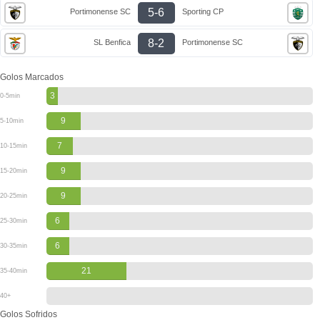
5-6
Portimonense SC
Sporting CP
8-2
SL Benfica
Portimonense SC
Golos Marcados
3
0-5min
9
5-10min
7
10-15min
9
15-20min
9
20-25min
6
25-30min
6
30-35min
21
35-40min
40+
Golos Sofridos