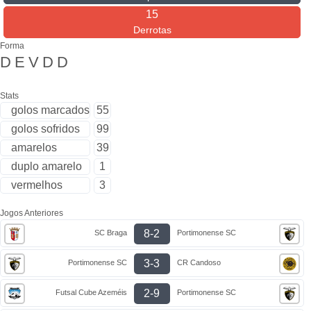
15
Derrotas
Forma
D
E
V
D
D
Stats
golos marcados
55
golos sofridos
99
amarelos
39
duplo amarelo
1
vermelhos
3
Jogos Anteriores
8-2
SC Braga
Portimonense SC
3-3
Portimonense SC
CR Candoso
2-9
Futsal Cube Azeméis
Portimonense SC