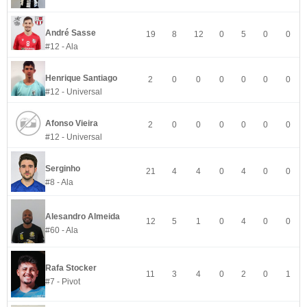
André Sasse
19
8
12
0
5
0
0
#12 - Ala
Henrique Santiago
2
0
0
0
0
0
0
#12 - Universal
Afonso Vieira
2
0
0
0
0
0
0
#12 - Universal
Serginho
21
4
4
0
4
0
0
#8 - Ala
Alesandro Almeida
12
5
1
0
4
0
0
#60 - Ala
Rafa Stocker
11
3
4
0
2
0
1
#7 - Pivot