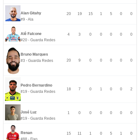
Alan Gitahy
20
19
15
1
5
0
0
#9 - Ala
Alê Falcone
4
3
0
0
0
0
0
#20 - Guarda Redes
Bruno Marques
20
9
0
0
0
0
0
#3 - Guarda Redes
Pedro Bernardino
18
7
0
1
0
0
2
#19 - Guarda Redes
José Luz
1
0
0
0
0
0
0
#19 - Guarda Redes
Renan
15
11
1
0
5
1
0
#88 - Fixo