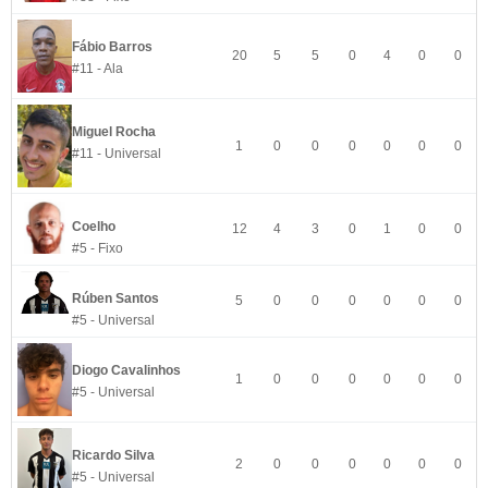
Fábio Barros
20
5
5
0
4
0
0
#11 - Ala
Miguel Rocha
1
0
0
0
0
0
0
#11 - Universal
Coelho
12
4
3
0
1
0
0
#5 - Fixo
Rúben Santos
5
0
0
0
0
0
0
#5 - Universal
Diogo Cavalinhos
1
0
0
0
0
0
0
#5 - Universal
Ricardo Silva
2
0
0
0
0
0
0
#5 - Universal