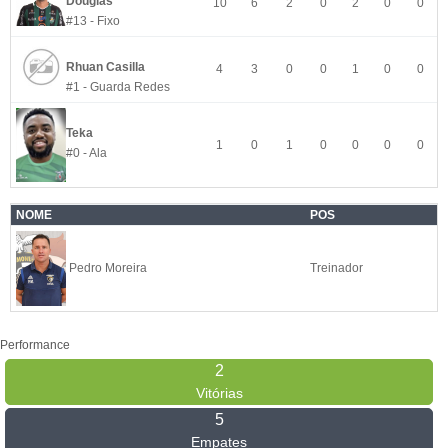
Douglas
10
6
2
0
2
0
0
#13 - Fixo
Rhuan Casilla
4
3
0
0
1
0
0
#1 - Guarda Redes
Teka
1
0
1
0
0
0
0
#0 - Ala
NOME
POS
Pedro Moreira
Treinador
Performance
2
Vitórias
5
Empates