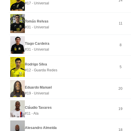
14
#17 - Universal
Tomás Relvas
11
#31 - Universal
Tiago Cardeira
8
#31 - Universal
Rodrigo Silva
5
#12 - Guarda Redes
Eduardo Manuel
20
#19 - Universal
Cláudio Tavares
19
#11 - Ala
Alesandro Almeida
18