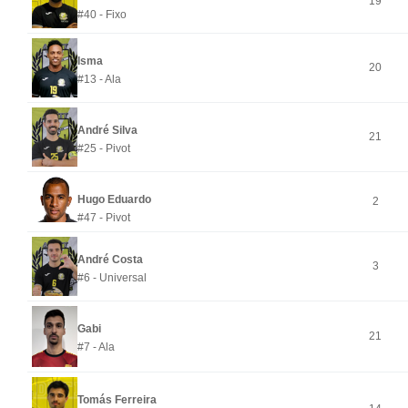
19
#40 - Fixo
Isma
20
#13 - Ala
André Silva
21
#25 - Pivot
Hugo Eduardo
2
#47 - Pivot
André Costa
3
#6 - Universal
Gabi
21
#7 - Ala
Tomás Ferreira