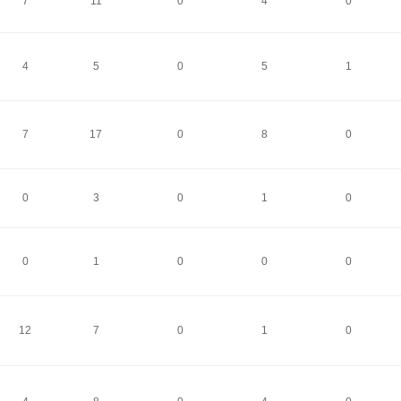
7
11
0
4
0
4
5
0
5
1
7
17
0
8
0
0
3
0
1
0
0
1
0
0
0
12
7
0
1
0