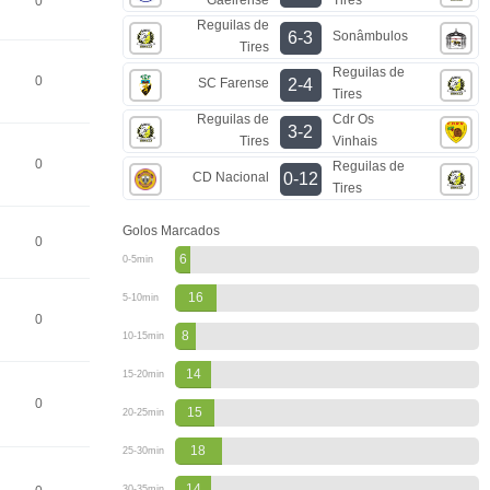
0
Reguilas de
Sonâmbulos
6-3
Tires
Reguilas de
0
SC Farense
2-4
Tires
Reguilas de
Cdr Os
3-2
Tires
Vinhais
0
Reguilas de
CD Nacional
0-12
Tires
Golos Marcados
0
6
0-5min
16
5-10min
0
8
10-15min
14
15-20min
0
15
20-25min
18
25-30min
14
30-35min