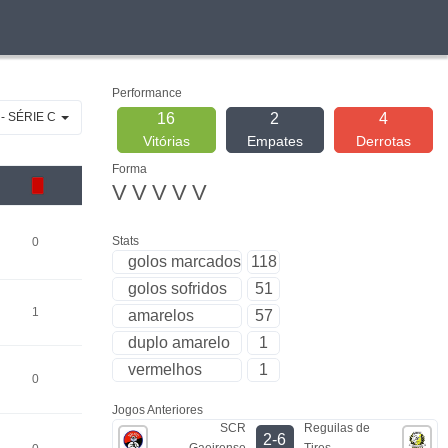
Performance
- SÉRIE C
16
2
4
Vitórias
Empates
Derrotas
Forma
V
V
V
V
V
Stats
0
golos marcados
118
golos sofridos
51
1
amarelos
57
duplo amarelo
1
vermelhos
1
0
Jogos Anteriores
SCR
Reguilas de
2-6
Gaeirense
Tires