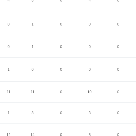
4
8
0
4
0
0
1
0
0
0
0
1
0
0
0
1
0
0
0
0
11
11
0
10
0
1
8
0
3
0
12
14
0
8
0