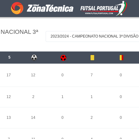
NACIONAL 3ª
2023/2024 - CAMPEONATO NACIONAL 3ª DIVISÃO 
5
17
12
0
7
0
12
2
1
1
0
13
14
0
2
0