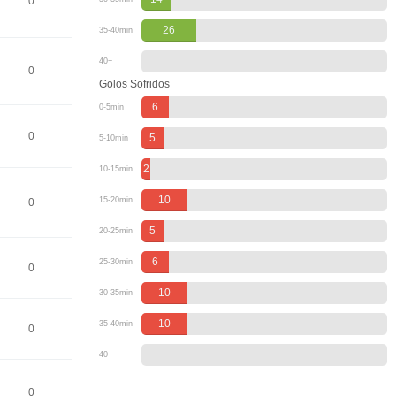
0
26
35-40min
40+
0
Golos Sofridos
6
0-5min
0
5
5-10min
2
10-15min
10
15-20min
0
5
20-25min
6
25-30min
0
10
30-35min
10
35-40min
0
40+
0