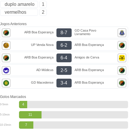
duplo amarelo
1
vermelhos
2
Jogos Anteriores
GD Casa Povo
8-7
ARB Boa Esperança
Livramento
6-2
UP Venda Nova
ARB Boa Esperança
6-4
ARB Boa Esperança
Amigos de Cerva
2-5
AD Módicus
ARB Boa Esperança
3-4
GD Macedense
ARB Boa Esperança
Golos Marcados
4
0-5min
11
5-10min
7
10-15min