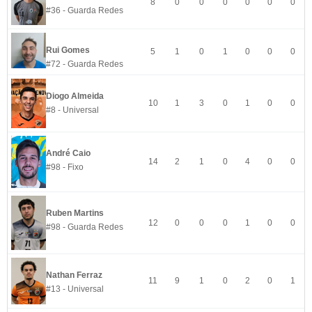
8
0
0
0
0
0
0
#36 - Guarda Redes
Rui Gomes
5
1
0
1
0
0
0
#72 - Guarda Redes
Diogo Almeida
10
1
3
0
1
0
0
#8 - Universal
André Caio
14
2
1
0
4
0
0
#98 - Fixo
Ruben Martins
12
0
0
0
1
0
0
#98 - Guarda Redes
Nathan Ferraz
11
9
1
0
2
0
1
#13 - Universal