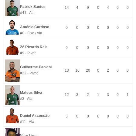
Patrick Santos
14
4
9
0
4
0
0
#41 - Ala
António Cardoso
0
0
0
0
0
0
0
#0 - Fixo / Ala
Zé Ricardo Reis
0
0
0
0
0
0
0
#9 - Pivot
Guilherme Panichi
13
10
20
0
2
0
0
#22 - Pivot
Mateus Silva
12
3
2
1
3
0
1
#3 - Ala
Daniel Ascensão
5
0
0
0
0
0
0
#11 - Ala
Vítor Lima