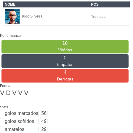
NOME
POS
Hugo Silveira
Treinador
Performance
10
Vitórias
0
Empates
4
Derrotas
Forma
V
D
V
V
V
Stats
golos marcados
56
golos sofridos
49
amarelos
29