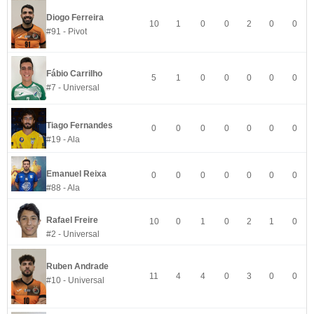
Diogo Ferreira
10
1
0
0
2
0
0
#91 - Pivot
Fábio Carrilho
5
1
0
0
0
0
0
#7 - Universal
Tiago Fernandes
0
0
0
0
0
0
0
#19 - Ala
Emanuel Reixa
0
0
0
0
0
0
0
#88 - Ala
Rafael Freire
10
0
1
0
2
1
0
#2 - Universal
Ruben Andrade
11
4
4
0
3
0
0
#10 - Universal