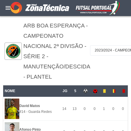
ARB BOA ESPERANÇA -
CAMPEONATO
NACIONAL 2ª DIVISÃO -
2023/2024 - CAMPEO
SÉRIE 2 -
MANUTENÇÃO/DESCIDA
- PLANTEL
NOME
JG
5
David Matos
14
13
0
0
1
0
0
#14 - Guarda Redes
Afonso Pinto