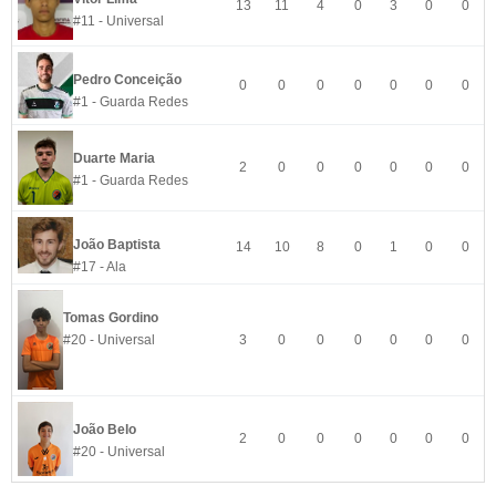
13
11
4
0
3
0
0
#11 - Universal
Pedro Conceição
0
0
0
0
0
0
0
#1 - Guarda Redes
Duarte Maria
2
0
0
0
0
0
0
#1 - Guarda Redes
João Baptista
14
10
8
0
1
0
0
#17 - Ala
Tomas Gordino
#20 - Universal
3
0
0
0
0
0
0
João Belo
2
0
0
0
0
0
0
#20 - Universal