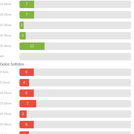
7
15-20min
7
20-25min
2
25-30min
3
30-35min
12
35-40min
40+
Golos Sofridos
6
0-5min
4
5-10min
6
10-15min
7
15-20min
3
20-25min
6
25-30min