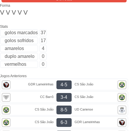
Forma
V
V
V
V
V
Stats
golos marcados
37
golos sofridos
17
amarelos
4
duplo amarelo
0
vermelhos
0
Jogos Anteriores
4-5
GDR Lameirinhas
CS São João
3-4
CC Barrô
CS São João
8-5
CS São João
UD Cariense
6-3
CS São João
GDR Lameirinhas