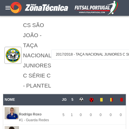
CS SÃO
JOÃO -
TAÇA
NACIONAL
2017/2018 - TAÇA NACIONAL JUNIORES C S
JUNIORES
C SÉRIE C
- PLANTEL
NOME
JG
5
Rodrigo Roxo
5
1
0
0
0
0
0
#1 - Guarda Redes