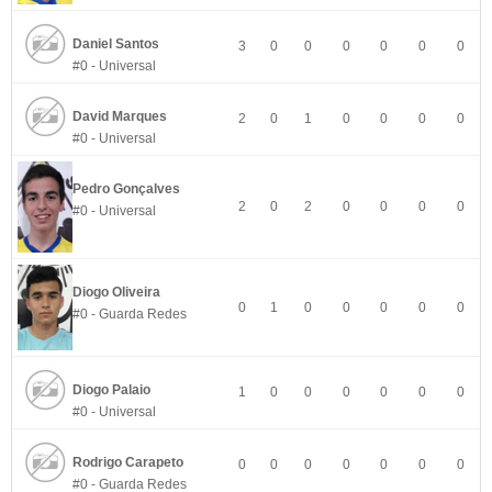
Daniel Santos
3
0
0
0
0
0
0
#0 - Universal
David Marques
2
0
1
0
0
0
0
#0 - Universal
Pedro Gonçalves
2
0
2
0
0
0
0
#0 - Universal
Diogo Oliveira
0
1
0
0
0
0
0
#0 - Guarda Redes
Diogo Palaio
1
0
0
0
0
0
0
#0 - Universal
Rodrigo Carapeto
0
0
0
0
0
0
0
#0 - Guarda Redes