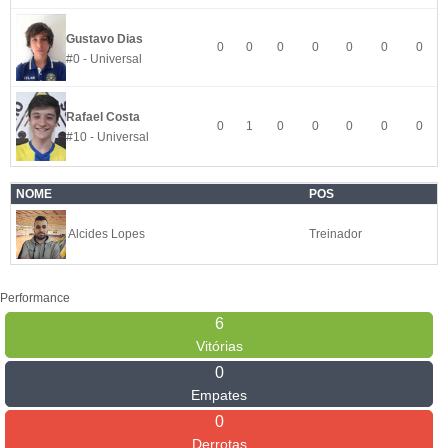
Gustavo Dias
0
0
0
0
0
0
0
#0 - Universal
Rafael Costa
0
1
0
0
0
0
0
#10 - Universal
NOME
POS
Alcides Lopes
Treinador
Performance
6
Vitórias
0
Empates
0
Derrotas