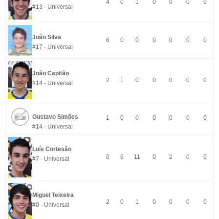
4
0
1
0
0
0
0
#13 - Universal
João Silva
6
0
0
0
0
0
0
#17 - Universal
João Capitão
2
1
0
0
0
0
0
#14 - Universal
Gustavo Simões
1
0
0
0
0
0
0
#14 - Universal
Luís Cortesão
0
6
11
0
2
0
0
#7 - Universal
Miguel Teixeira
2
0
1
0
0
0
0
#0 - Universal