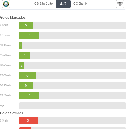
4-0
CS São João
CC Barrô
Golos Marcados
5
0-5min
7
5-10min
1
10-15min
4
15-20min
2
20-25min
6
25-30min
5
30-35min
7
35-40min
40+
Golos Sofridos
3
0-5min