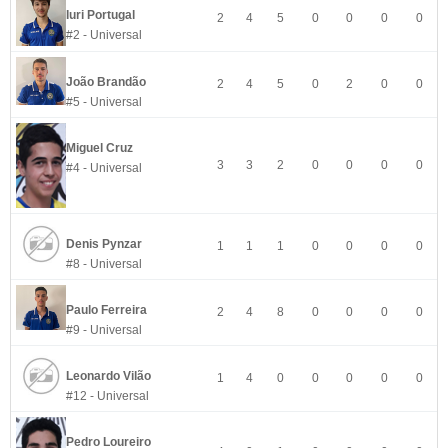
Iuri Portugal
2
4
5
0
0
0
0
#2 - Universal
João Brandão
2
4
5
0
2
0
0
#5 - Universal
Miguel Cruz
3
3
2
0
0
0
0
#4 - Universal
Denis Pynzar
1
1
1
0
0
0
0
#8 - Universal
Paulo Ferreira
2
4
8
0
0
0
0
#9 - Universal
Leonardo Vilão
1
4
0
0
0
0
0
#12 - Universal
Pedro Loureiro