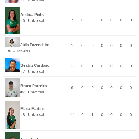
Andrea Pinho
7
0
0
0
0
0
0
#6 - Universal
Júlia Fazendeiro
1
0
0
0
0
0
0
#6 - Universal
Beatriz Cardoso
12
0
1
0
0
0
0
#7 - Universal
Bruna Parreira
6
0
0
0
0
0
0
#7 - Universal
Maria Martins
#8 - Universal
14
6
1
0
0
0
0