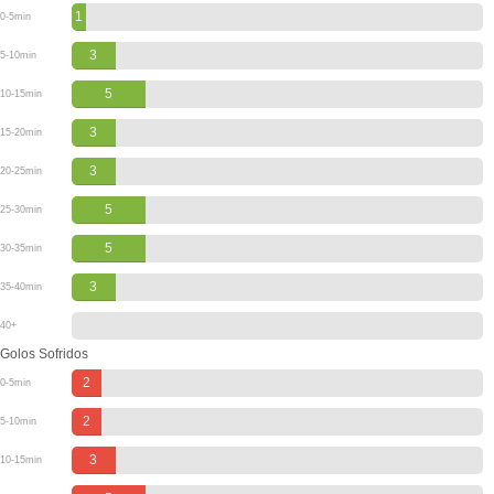
1
0-5min
3
5-10min
5
10-15min
3
15-20min
3
20-25min
5
25-30min
5
30-35min
3
35-40min
40+
Golos Sofridos
2
0-5min
2
5-10min
3
10-15min