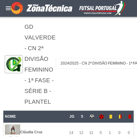
GD
VALVERDE
- CN 2ª
DIVISÃO
2024/2025 - CN 2ª DIVISÃO FEMININO - 1ª F
FEMININO
- 1ª FASE -
SÉRIE B -
PLANTEL
NOME
JG
5
Cláudia Cruz
14
12
11
0
1
0
0