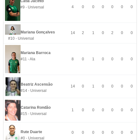
Cátia Jacinto
4
0
0
0
0
0
0
#9 - Universal
Mariana Gonçalves
14
2
1
0
2
0
0
#10 - Universal
Mariana Barroca
#11 - Ala
8
0
1
0
0
0
0
Beatriz Ascensão
14
0
1
0
0
0
0
#14 - Universal
Catarina Rondão
1
0
0
0
0
0
0
#15 - Universal
Rute Duarte
0
0
0
0
0
0
0
#0 - Universal