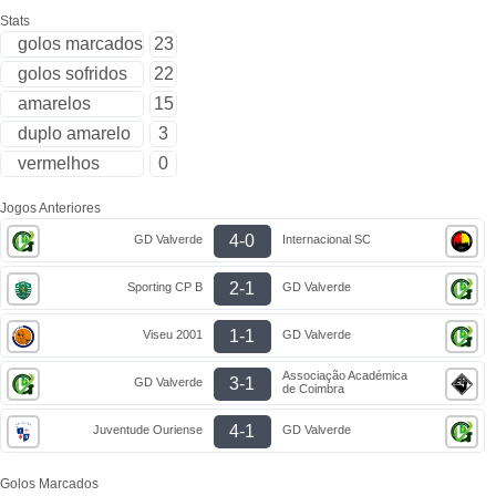
Stats
golos marcados
23
golos sofridos
22
amarelos
15
duplo amarelo
3
vermelhos
0
Jogos Anteriores
4-0
GD Valverde
Internacional SC
2-1
Sporting CP B
GD Valverde
1-1
Viseu 2001
GD Valverde
Associação Académica
3-1
GD Valverde
de Coimbra
4-1
Juventude Ouriense
GD Valverde
Golos Marcados