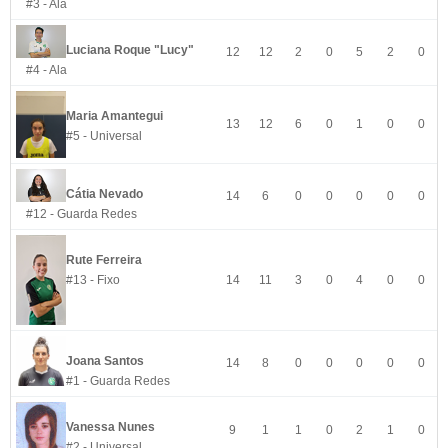
#3 - Ala
Luciana Roque "Lucy"
12
12
2
0
5
2
0
#4 - Ala
Maria Amantegui
13
12
6
0
1
0
0
#5 - Universal
Cátia Nevado
14
6
0
0
0
0
0
#12 - Guarda Redes
Rute Ferreira
#13 - Fixo
14
11
3
0
4
0
0
Joana Santos
14
8
0
0
0
0
0
#1 - Guarda Redes
Vanessa Nunes
9
1
1
0
2
1
0
#2 - Universal