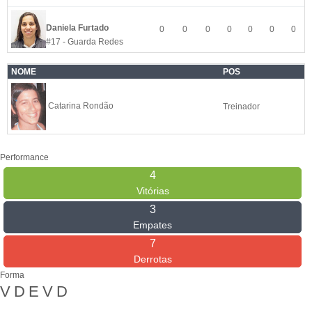
Daniela Furtado
0
0
0
0
0
0
0
#17 - Guarda Redes
NOME
POS
Catarina Rondão
Treinador
Performance
4
Vitórias
3
Empates
7
Derrotas
Forma
V
D
E
V
D