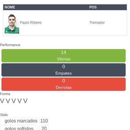
NOME
POS
Paulo Ribeiro
Treinador
Performance
14
Vitórias
0
Empates
0
Derrotas
Forma
V
V
V
V
V
Stats
golos marcados
110
golos sofridos
20