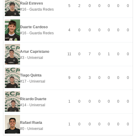
Raúl Esteves
5
2
0
0
0
0
0
#16 - Guarda Redes
Duarte Cardoso
4
0
0
0
0
0
0
#16 - Guarda Redes
Artur Capristano
11
0
7
0
1
0
0
#3 - Universal
Tiago Quinta
9
0
3
0
0
0
0
#17 - Universal
Ricardo Duarte
1
0
0
0
0
0
0
#14 - Universal
Rafael Ruela
1
0
0
0
0
0
0
#0 - Universal