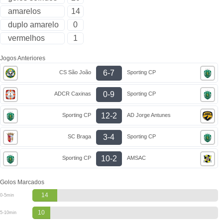
amarelos
14
duplo amarelo
0
vermelhos
1
Jogos Anteriores
6-7
CS São João
Sporting CP
0-9
ADCR Caxinas
Sporting CP
12-2
Sporting CP
AD Jorge Antunes
3-4
SC Braga
Sporting CP
10-2
Sporting CP
AMSAC
Golos Marcados
14
0-5min
10
5-10min