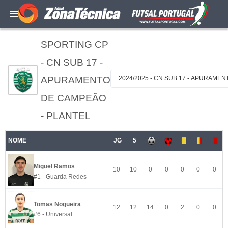
SPORTING CP
- CN SUB 17 -
APURAMENTO
2024/2025 - CN SUB 17 - APURAME
DE CAMPEÃO
- PLANTEL
NOME
JG
5
Miguel Ramos
10
10
0
0
0
0
0
#1 - Guarda Redes
Tomas Nogueira
12
12
14
0
2
0
0
#6 - Universal