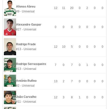
Afonso Abreu
12
11
20
0
2
0
0
#9 - Universal
Alexandre Gaspar
0
0
0
0
0
0
0
#27 - Universal
Rodrigo Frade
12
10
5
0
0
0
0
#13 - Universal
Rodrigo Serrasqueiro
7
0
7
0
1
0
0
#13 - Universal
António Rufino
13
2
7
0
0
0
0
#2 - Universal
João Carvalho
12
3
8
1
0
0
0
#11 - Universal