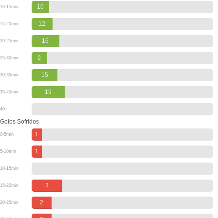
10
10-15min
12
15-20min
16
20-25min
9
25-30min
15
30-35min
19
35-40min
40+
Golos Sofridos
1
0-5min
1
5-10min
10-15min
3
15-20min
2
20-25min