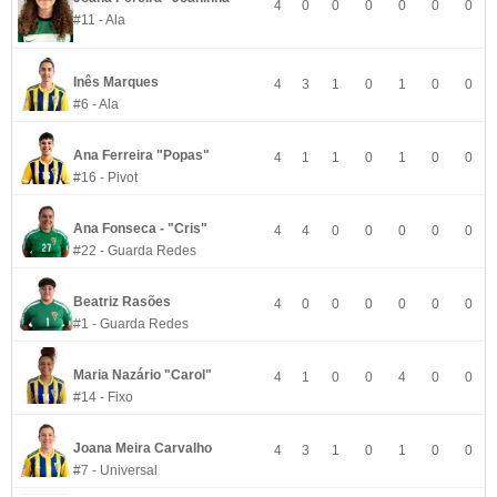
4
0
0
0
0
0
0
#11 - Ala
Inês Marques
4
3
1
0
1
0
0
#6 - Ala
Ana Ferreira "Popas"
4
1
1
0
1
0
0
#16 - Pivot
Ana Fonseca - "Cris"
4
4
0
0
0
0
0
#22 - Guarda Redes
Beatriz Rasões
4
0
0
0
0
0
0
#1 - Guarda Redes
Maria Nazário "Carol"
4
1
0
0
4
0
0
#14 - Fixo
Joana Meira Carvalho
4
3
1
0
1
0
0
#7 - Universal