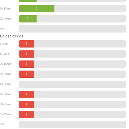
2
30-35min
1
35-40min
40+
Golos Sofridos
1
0-5min
1
5-10min
1
10-15min
1
15-20min
20-25min
1
25-30min
1
30-35min
1
35-40min
40+