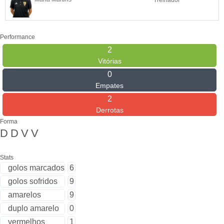
Treinador
Performance
2
Vitórias
0
Empates
2
Derrotas
Forma
D
D
V
V
Stats
golos marcados
6
golos sofridos
9
amarelos
9
duplo amarelo
0
vermelhos
1