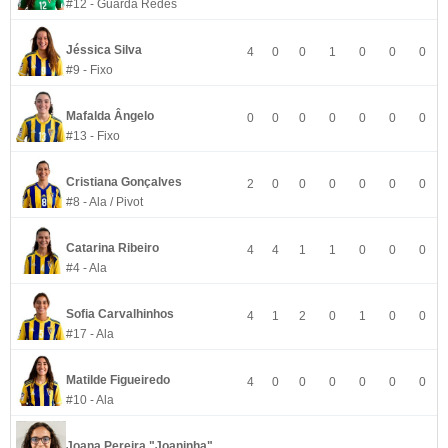
#12 - Guarda Redes
Jéssica Silva
4
0
0
1
0
0
0
#9 - Fixo
Mafalda Ângelo
0
0
0
0
0
0
0
#13 - Fixo
Cristiana Gonçalves
2
0
0
0
0
0
0
#8 - Ala / Pivot
Catarina Ribeiro
4
4
1
1
0
0
0
#4 - Ala
Sofia Carvalhinhos
4
1
2
0
1
0
0
#17 - Ala
Matilde Figueiredo
4
0
0
0
0
0
0
#10 - Ala
Joana Pereira "Joaninha"