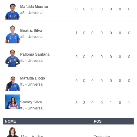
Mafalda Mourão
0
0
0
0
0
0
0
#5 - Universal
Beatriz Silva
1
0
0
0
0
0
0
#5 - Universal
Palloma Santana
3
0
0
0
0
0
0
#5 - Universal
Mafalda Diogo
0
0
0
0
0
0
0
#5 - Universal
Shirley Silva
3
3
0
0
1
0
1
#3 - Universal
NOME
POS
Maria Martins