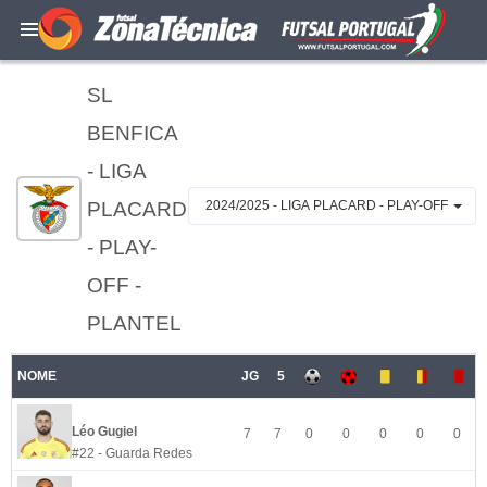
SL
BENFICA
- LIGA
PLACARD
2024/2025 - LIGA PLACARD - PLAY-OFF
- PLAY-
OFF -
PLANTEL
NOME
JG
5
Léo Gugiel
7
7
0
0
0
0
0
#22 - Guarda Redes