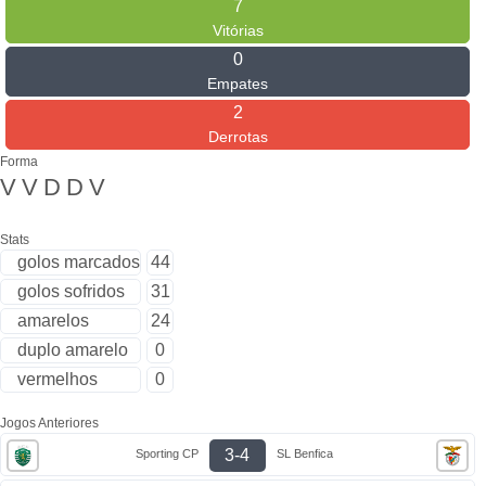
7
Vitórias
0
Empates
2
Derrotas
Forma
V
V
D
D
V
Stats
golos marcados
44
golos sofridos
31
amarelos
24
duplo amarelo
0
vermelhos
0
Jogos Anteriores
3-4
Sporting CP
SL Benfica