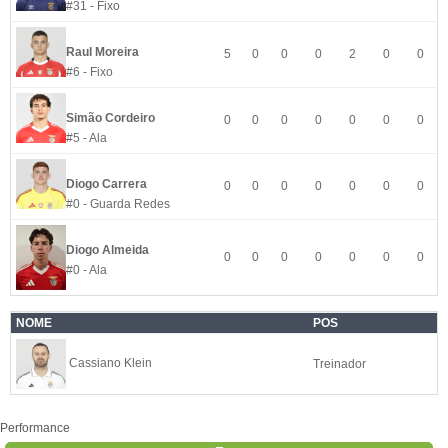
#31 - Fixo
Raul Moreira
5
0
0
0
2
0
0
#6 - Fixo
Simão Cordeiro
0
0
0
0
0
0
0
#5 - Ala
Diogo Carrera
0
0
0
0
0
0
0
#0 - Guarda Redes
Diogo Almeida
0
0
0
0
0
0
0
#0 - Ala
NOME
POS
Cassiano Klein
Treinador
Performance