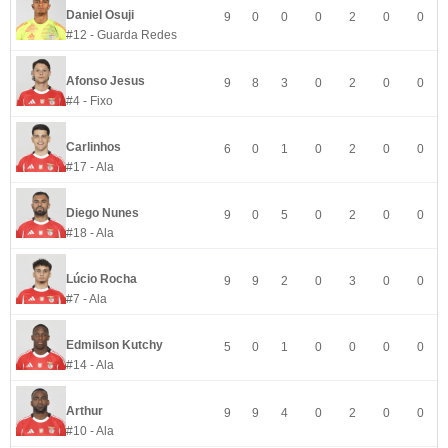
Daniel Osuji
9
0
0
0
2
0
0
#12 - Guarda Redes
Afonso Jesus
9
8
3
0
2
0
0
#4 - Fixo
Carlinhos
6
0
1
0
2
0
0
#17 - Ala
Diego Nunes
9
0
5
0
2
0
0
#18 - Ala
Lúcio Rocha
9
9
2
0
3
0
0
#7 - Ala
Edmilson Kutchy
5
0
1
0
0
0
0
#14 - Ala
Arthur
9
9
4
0
2
0
0
#10 - Ala