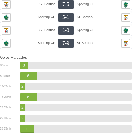
7-5
SL Benfica
Sporting CP
5-1
Sporting CP
SL Benfica
1-3
SL Benfica
Sporting CP
7-9
Sporting CP
SL Benfica
Golos Marcados
3
0-5min
6
5-10min
2
10-15min
6
15-20min
2
20-25min
2
25-30min
5
30-35min