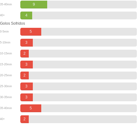
9
35-40min
4
40+
Golos Sofridos
5
0-5min
3
5-10min
2
10-15min
3
15-20min
2
20-25min
3
25-30min
3
30-35min
5
35-40min
2
40+