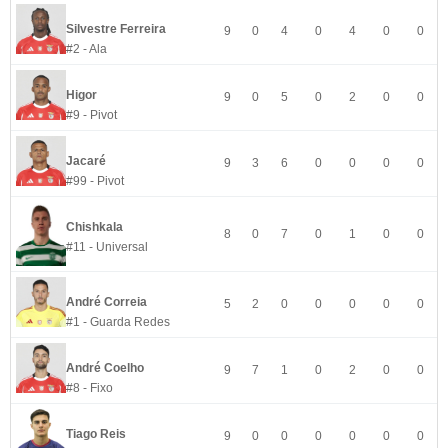
Silvestre Ferreira
9
0
4
0
4
0
0
#2 - Ala
Higor
9
0
5
0
2
0
0
#9 - Pivot
Jacaré
9
3
6
0
0
0
0
#99 - Pivot
Chishkala
8
0
7
0
1
0
0
#11 - Universal
André Correia
5
2
0
0
0
0
0
#1 - Guarda Redes
André Coelho
9
7
1
0
2
0
0
#8 - Fixo
Tiago Reis
9
0
0
0
0
0
0