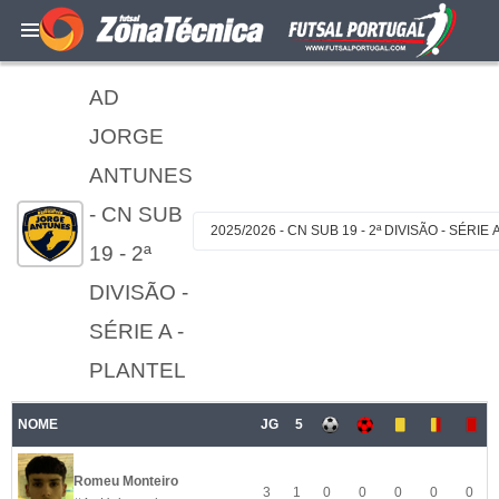
AD
JORGE
ANTUNES
- CN SUB
2025/2026 - CN SUB 19 - 2ª DIVISÃO - SÉRIE 
19 - 2ª
DIVISÃO -
SÉRIE A -
PLANTEL
NOME
JG
5
Romeu Monteiro
3
1
0
0
0
0
0