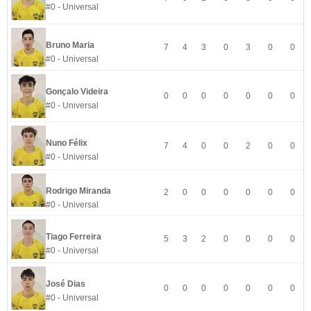
#0 - Universal
Bruno Maria
7
4
3
0
3
0
0
#0 - Universal
Gonçalo Videira
0
0
0
0
0
0
0
#0 - Universal
Nuno Félix
7
4
0
0
2
0
0
#0 - Universal
Rodrigo Miranda
2
0
0
0
0
0
0
#0 - Universal
Tiago Ferreira
5
3
2
0
0
0
0
#0 - Universal
José Dias
0
0
0
0
0
0
0
#0 - Universal