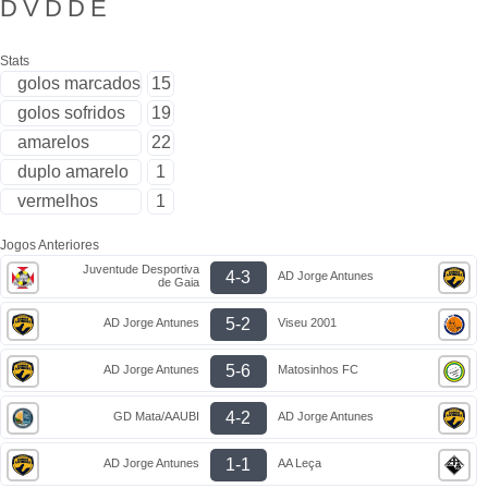
D
V
D
D
E
Stats
golos marcados
15
golos sofridos
19
amarelos
22
duplo amarelo
1
vermelhos
1
Jogos Anteriores
Juventude Desportiva
4-3
AD Jorge Antunes
de Gaia
5-2
AD Jorge Antunes
Viseu 2001
5-6
AD Jorge Antunes
Matosinhos FC
4-2
GD Mata/AAUBI
AD Jorge Antunes
1-1
AD Jorge Antunes
AA Leça