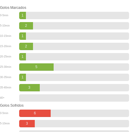
Golos Marcados
1
0-5min
2
5-10min
1
10-15min
2
15-20min
1
20-25min
5
25-30min
1
30-35min
3
35-40min
40+
Golos Sofridos
6
0-5min
3
5-10min