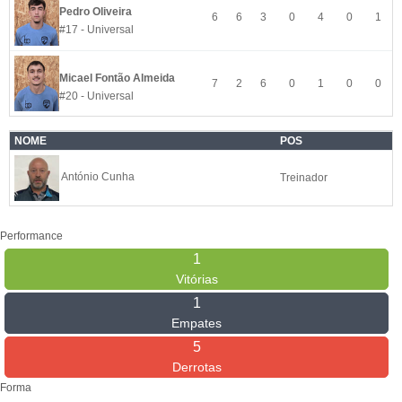
Pedro Oliveira
6
6
3
0
4
0
1
#17 - Universal
Micael Fontão Almeida
7
2
6
0
1
0
0
#20 - Universal
NOME
POS
António Cunha
Treinador
Performance
1
Vitórias
1
Empates
5
Derrotas
Forma