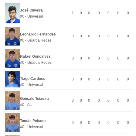
José Oliveira
1
0
0
0
0
0
0
#0 - Universal
Leonardo Fernandes
0
0
0
0
0
0
0
#0 - Guarda Redes
Rafael Gonçalves
0
0
0
0
0
0
0
#0 - Guarda Redes
Tiago Cardoso
0
0
0
0
0
0
0
#0 - Universal
Gonçalo Teixeira
0
0
0
0
0
0
0
#0 - Ala
Tomás Peixoto
0
0
0
0
0
0
0
#0 - Universal