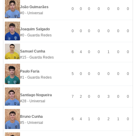
João Guimarães
0
0
0
0
0
0
0
#0 - Universal
Joaquim Salgado
0
0
0
0
0
0
0
#0 - Guarda Redes
Samuel Cunha
6
4
0
0
1
0
0
#15 - Guarda Redes
Paulo Faria
5
0
0
0
0
0
0
#1 - Guarda Redes
Santiago Nogueira
7
2
0
0
3
0
0
#28 - Universal
Bruno Cunha
6
4
1
0
2
1
0
#5 - Universal