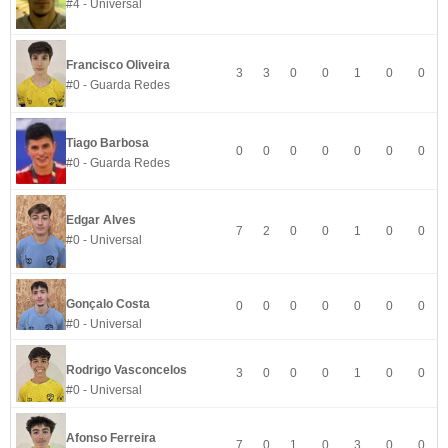
#4 - Universal
Francisco Oliveira
3
3
0
0
1
0
0
#0 - Guarda Redes
Tiago Barbosa
0
0
0
0
0
0
0
#0 - Guarda Redes
Edgar Alves
7
2
0
0
1
0
0
#0 - Universal
Gonçalo Costa
0
0
0
0
0
0
0
#0 - Universal
Rodrigo Vasconcelos
3
0
0
0
1
0
0
#0 - Universal
Afonso Ferreira
7
0
1
0
3
0
0