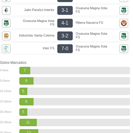
Osasuna Magna Xota
3-1
Jaén Paraíso Interior
FS
Osasuna Magna Xota
4-1
Ribera Navarra FS
FS
Osasuna Magna Xota
3-2
Industrias Santa Coloma
FS
Osasuna Magna Xota
7-0
Inter FS
FS
Golos Marcados
7
0-5min
9
5-10min
5
10-15min
9
15-20min
5
20-25min
11
25-30min
12
30-35min