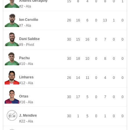
Andrés Geragthy
15
8
4
0
8
0
1
#2 - Ala
Ion Cerviño
26
16
6
0
13
1
0
#7 - Ala
Dani Saldise
30
15
16
0
7
0
0
#9 - Pivot
Pachu
30
18
10
0
8
0
0
#10 - Ala
Linhares
26
14
11
0
4
0
0
#12 - Ala
Ortas
30
17
5
0
7
0
0
#16 - Ala
J. Mendive
30
1
5
0
1
0
0
#22 - Ala