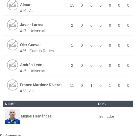
Aimar
15
0
0
0
0
0
0
#19 - Ala
Javier Larrea
2
0
0
0
0
0
0
#17 - Universal
Oier Cuevas
1
0
0
0
0
0
0
#25 - Guarda Redes
Andrés León
2
0
0
0
0
0
0
#15 - Universal
Franco Martínez Riveras
11
0
1
0
1
0
0
#23 - Ala
NOME
POS
Miguel Hernández
Treinador