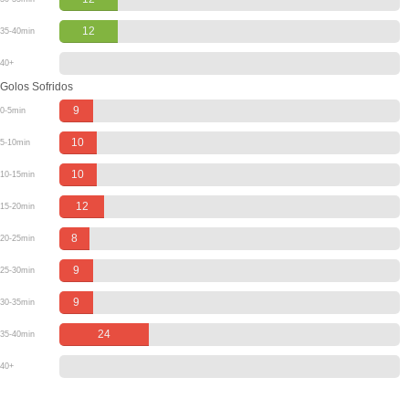
12
35-40min
40+
Golos Sofridos
9
0-5min
10
5-10min
10
10-15min
12
15-20min
8
20-25min
9
25-30min
9
30-35min
24
35-40min
40+