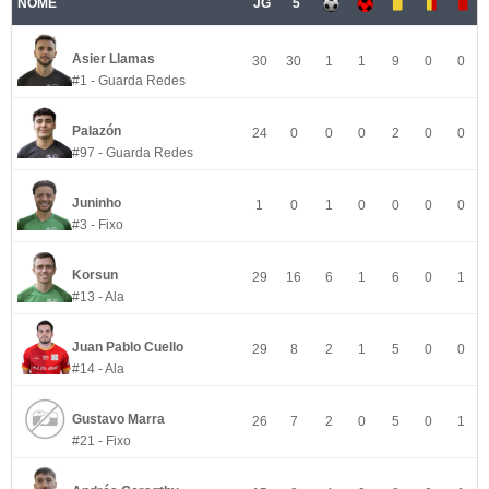
NOME
JG
5
Asier Llamas
30
30
1
1
9
0
0
#1 - Guarda Redes
Palazón
24
0
0
0
2
0
0
#97 - Guarda Redes
Juninho
1
0
1
0
0
0
0
#3 - Fixo
Korsun
29
16
6
1
6
0
1
#13 - Ala
Juan Pablo Cuello
29
8
2
1
5
0
0
#14 - Ala
Gustavo Marra
26
7
2
0
5
0
1
#21 - Fixo