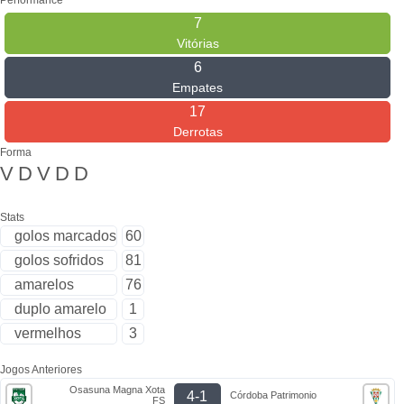
Performance
7
Vitórias
6
Empates
17
Derrotas
Forma
V
D
V
D
D
Stats
golos marcados
60
golos sofridos
81
amarelos
76
duplo amarelo
1
vermelhos
3
Jogos Anteriores
Osasuna Magna Xota
4-1
Córdoba Patrimonio
FS