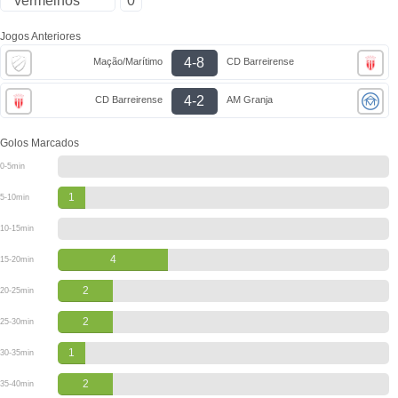
vermelhos
0
Jogos Anteriores
4-8
Mação/Marítimo
CD Barreirense
4-2
CD Barreirense
AM Granja
Golos Marcados
0-5min
1
5-10min
10-15min
4
15-20min
2
20-25min
2
25-30min
1
30-35min
2
35-40min