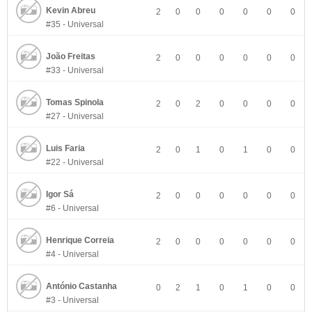
Kevin Abreu
2
0
0
0
0
0
0
#35 - Universal
João Freitas
2
0
0
0
0
0
0
#33 - Universal
Tomas Spinola
2
0
2
0
0
0
0
#27 - Universal
Luis Faria
2
0
1
0
1
0
0
#22 - Universal
Igor Sá
2
0
0
0
0
0
0
#6 - Universal
Henrique Correia
2
0
0
0
0
0
0
#4 - Universal
António Castanha
0
2
1
0
1
0
0
#3 - Universal