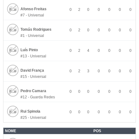
Afonso Freitas
0
2
0
0
0
0
0
#7 - Universal
Tomás Rodrigues
0
2
0
0
0
0
0
#1 - Universal
Luís Pinto
0
2
4
0
0
0
0
#13 - Universal
David França
0
2
3
0
0
0
0
#15 - Universal
Pedro Camara
0
0
0
0
0
0
0
#12 - Guarda Redes
Rui Spinola
0
0
0
0
0
0
0
#25 - Universal
NOME
POS