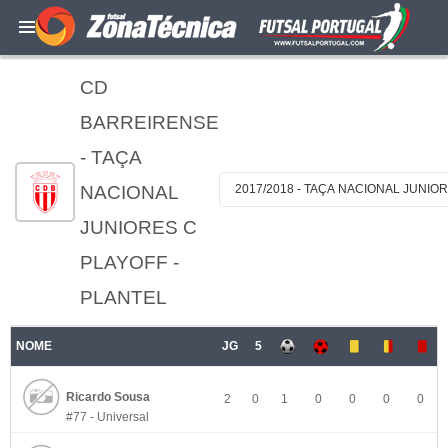
CD
BARREIRENSE
- TAÇA
NACIONAL
2017/2018 - TAÇA NACIONAL JUNIO
JUNIORES C
PLAYOFF -
PLANTEL
NOME
JG
5
Ricardo Sousa
2
0
1
0
0
0
0
#77 - Universal