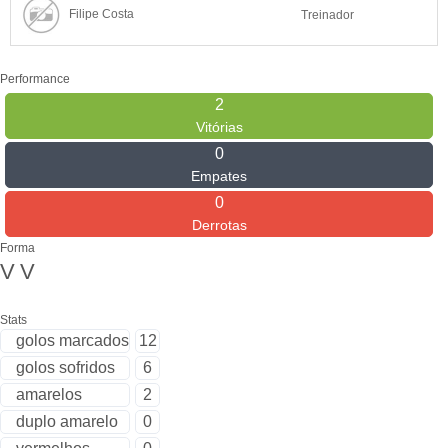
Filipe Costa
Treinador
Performance
2
Vitórias
0
Empates
0
Derrotas
Forma
V
V
Stats
golos marcados
12
golos sofridos
6
amarelos
2
duplo amarelo
0