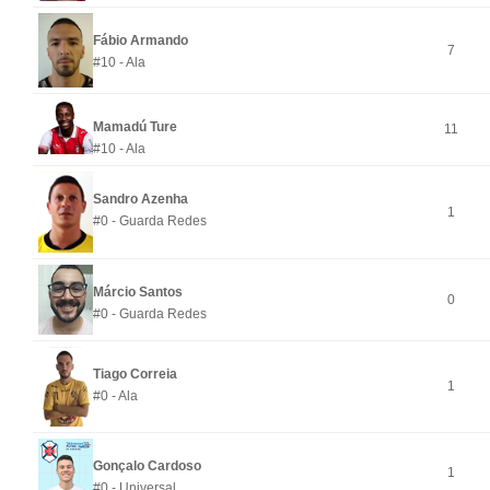
Fábio Armando
7
#10 - Ala
Mamadú Ture
11
#10 - Ala
Sandro Azenha
1
#0 - Guarda Redes
Márcio Santos
0
#0 - Guarda Redes
Tiago Correia
1
#0 - Ala
Gonçalo Cardoso
1
#0 - Universal