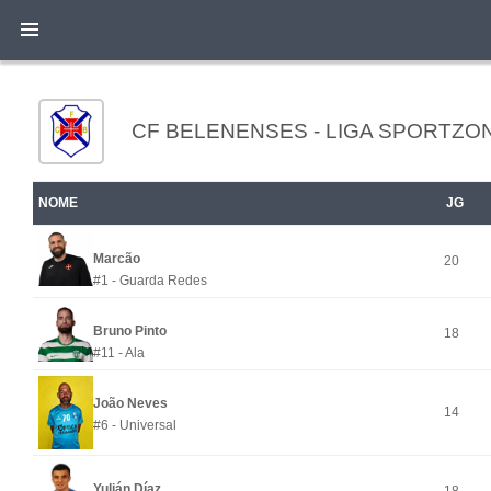
CF BELENENSES - LIGA SPORTZON
NOME
JG
Marcão
20
#1 - Guarda Redes
Bruno Pinto
18
#11 - Ala
João Neves
14
#6 - Universal
Yulián Díaz