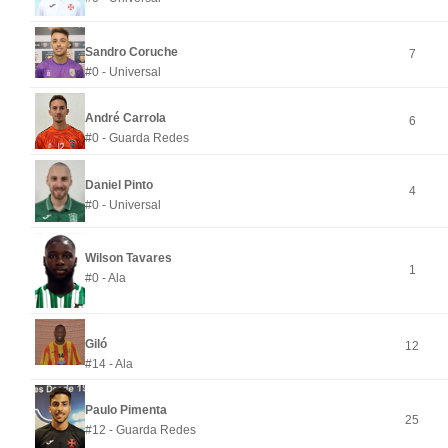
Sandro Coruche
7
#0 - Universal
André Carrola
6
#0 - Guarda Redes
Daniel Pinto
4
#0 - Universal
Wilson Tavares
1
#0 - Ala
Giló
12
#14 - Ala
Paulo Pimenta
25
#12 - Guarda Redes