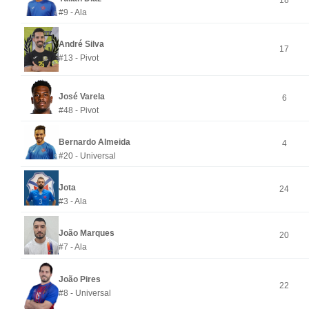
18
#9 - Ala
André Silva
17
#13 - Pivot
José Varela
6
#48 - Pivot
Bernardo Almeida
4
#20 - Universal
Jota
24
#3 - Ala
João Marques
20
#7 - Ala
João Pires
22
#8 - Universal