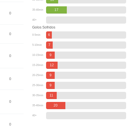
17
35-40min
0
40+
Golos Sofridos
0
6
0-5min
7
5-10min
9
10-15min
0
12
15-20min
9
20-25min
0
9
25-30min
11
30-35min
0
20
35-40min
40+
0