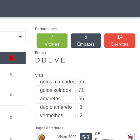
Performance
7
5
14
Vitórias
Empates
Derrotas
Forma
D
D
E
V
E
0
Stats
golos marcados
55
golos sofridos
71
0
amarelos
56
duplo amarelo
3
vermelhos
2
0
Jogos Anteriores
CF
Viseu 2001
5-3
Belenenses