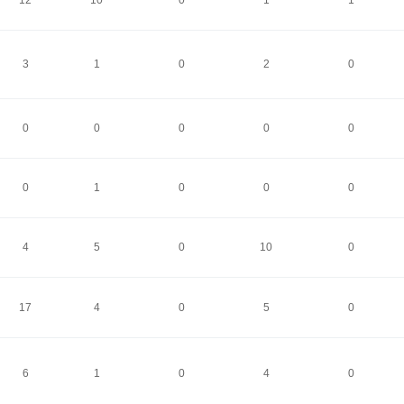
12
10
0
1
1
3
1
0
2
0
0
0
0
0
0
0
1
0
0
0
4
5
0
10
0
17
4
0
5
0
6
1
0
4
0