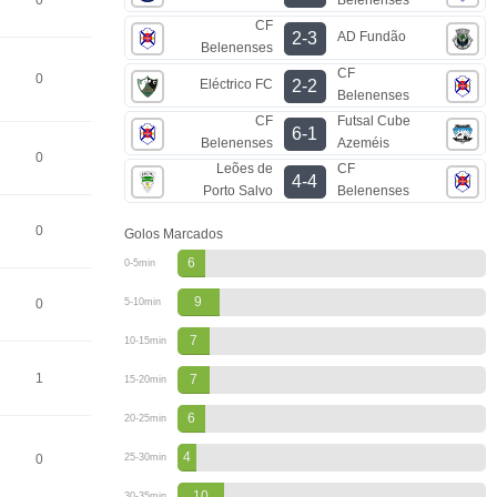
0
CF
AD Fundão
2-3
Belenenses
CF
0
Eléctrico FC
2-2
Belenenses
CF
Futsal Cube
6-1
Belenenses
Azeméis
0
Leões de
CF
4-4
Porto Salvo
Belenenses
0
Golos Marcados
6
0-5min
9
0
5-10min
7
10-15min
1
7
15-20min
6
20-25min
4
0
25-30min
10
30-35min