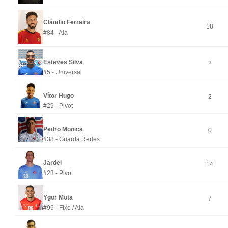
Cláudio Ferreira
18
#84 - Ala
Esteves Silva
2
#5 - Universal
Vítor Hugo
2
#29 - Pivot
Pedro Monica
0
#38 - Guarda Redes
Jardel
14
#23 - Pivot
Ygor Mota
7
#96 - Fixo / Ala