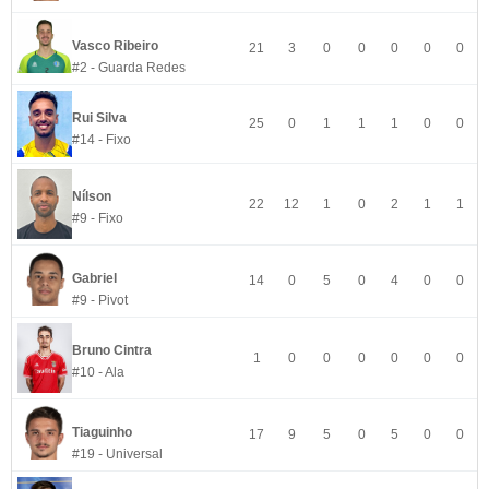
Vasco Ribeiro
21
3
0
0
0
0
0
#2 - Guarda Redes
Rui Silva
25
0
1
1
1
0
0
#14 - Fixo
Nílson
22
12
1
0
2
1
1
#9 - Fixo
Gabriel
14
0
5
0
4
0
0
#9 - Pivot
Bruno Cintra
1
0
0
0
0
0
0
#10 - Ala
Tiaguinho
17
9
5
0
5
0
0
#19 - Universal