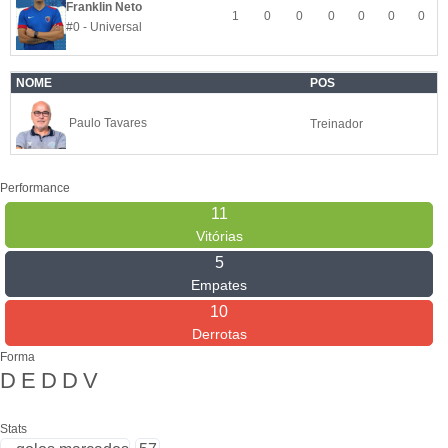
Franklin Neto
1
0
0
0
0
0
0
#0 - Universal
NOME
POS
Paulo Tavares
Treinador
Performance
11
Vitórias
5
Empates
10
Derrotas
Forma
D
E
D
D
V
Stats