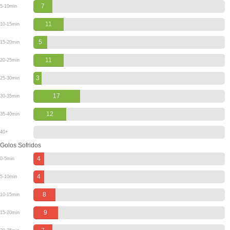
7
5-10min
11
10-15min
5
15-20min
11
20-25min
3
25-30min
17
30-35min
12
35-40min
40+
Golos Sofridos
4
0-5min
4
5-10min
8
10-15min
9
15-20min