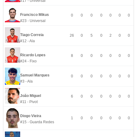
#17 - Universal
Francisco Mikus
0
0
0
0
0
0
0
#23 - Universal
Tiago Correia
26
0
5
0
2
0
0
#12 - Ala
Ricardo Lopes
8
0
0
0
0
0
0
#24 - Fixo
Samuel Marques
0
0
0
0
0
0
0
#3 - Ala
João Miguel
6
0
0
0
0
0
0
#11 - Pivot
Diogo Vieira
1
0
0
0
0
0
0
#15 - Guarda Redes