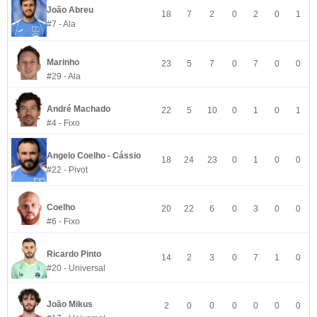
João Abreu
18
7
2
0
2
0
1
#7 - Ala
Marinho
23
5
7
0
7
0
0
#29 - Ala
André Machado
22
5
10
0
1
0
1
#4 - Fixo
Angelo Coelho - Cássio
18
24
23
0
1
0
0
#22 - Pivot
Coelho
20
22
6
0
3
0
0
#6 - Fixo
Ricardo Pinto
14
2
3
0
7
1
0
#20 - Universal
João Mikus
2
0
0
0
0
0
0