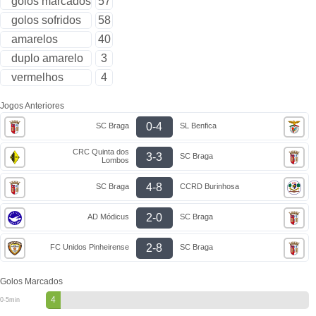
golos marcados
57
golos sofridos
58
amarelos
40
duplo amarelo
3
vermelhos
4
Jogos Anteriores
0-4
SC Braga
SL Benfica
CRC Quinta dos
3-3
SC Braga
Lombos
4-8
SC Braga
CCRD Burinhosa
2-0
AD Módicus
SC Braga
2-8
FC Unidos Pinheirense
SC Braga
Golos Marcados
4
0-5min