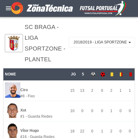
SC BRAGA -
LIGA
2018/2019 - LIGA SPORTZONE
SPORTZONE -
PLANTEL
NOME
JG
5
Ciro
15
13
2
0
2
1
1
#8 - Fixo
Xot
10
0
0
0
1
0
0
#1 - Guarda Redes
Vítor Hugo
18
22
0
1
2
0
0
#16 - Guarda Redes