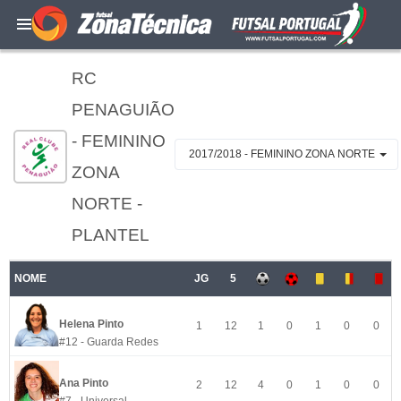
RC
PENAGUIÃO
- FEMININO
2017/2018 - FEMININO ZONA NORTE
ZONA
NORTE -
PLANTEL
NOME
JG
5
Helena Pinto
1
12
1
0
1
0
0
#12 - Guarda Redes
Ana Pinto
2
12
4
0
1
0
0