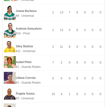
#7 - Universal
Joana Barbosa
1
13
7
0
0
0
0
#8 - Universal
Andreia Gonçalves
2
12
5
0
3
0
0
#10 - Pivot
Silvy Batista
2
11
6
0
5
0
0
#11 - Universal
Isabel Pinto
7
2
0
0
0
0
0
#1 - Guarda Redes
Liliana Correia
0
0
0
0
0
0
0
#1 - Guarda Redes
Ângela Sousa
10
4
1
0
2
0
0
#3 - Universal