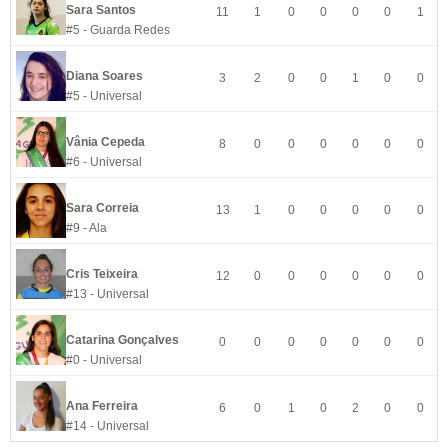
Sara Santos
11
1
0
0
0
0
1
#5 - Guarda Redes
Diana Soares
3
2
0
0
1
0
0
#5 - Universal
Vânia Cepeda
8
0
0
0
0
0
0
#6 - Universal
Sara Correia
13
1
0
0
0
0
0
#9 - Ala
Cris Teixeira
12
0
0
0
0
0
0
#13 - Universal
Catarina Gonçalves
0
0
0
0
0
0
0
#0 - Universal
Ana Ferreira
6
0
1
0
2
0
0
#14 - Universal