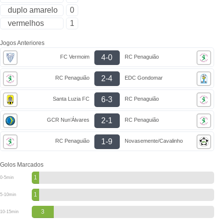
duplo amarelo
0
vermelhos
1
Jogos Anteriores
4-0
FC Vermoim
RC Penaguião
2-4
RC Penaguião
EDC Gondomar
6-3
Santa Luzia FC
RC Penaguião
2-1
GCR Nun’Álvares
RC Penaguião
1-9
RC Penaguião
Novasemente/Cavalinho
Golos Marcados
1
0-5min
1
5-10min
3
10-15min