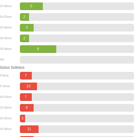
5
15-20min
2
20-25min
3
25-30min
2
30-35min
8
35-40min
40+
Golos Sofridos
7
0-5min
10
5-10min
7
10-15min
8
15-20min
3
20-25min
11
25-30min