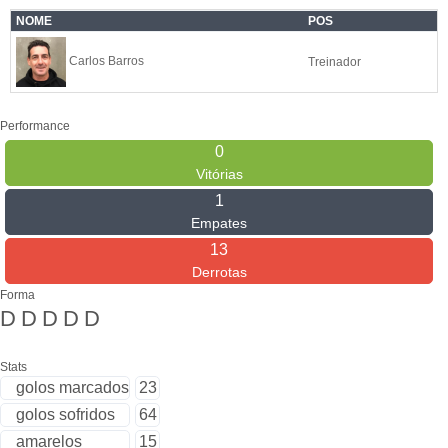
NOME
POS
Carlos Barros
Treinador
Performance
0
Vitórias
1
Empates
13
Derrotas
Forma
D
D
D
D
D
Stats
golos marcados
23
golos sofridos
64
amarelos
15