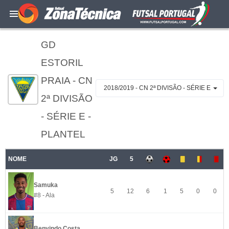
GD
ESTORIL
PRAIA - CN
2018/2019 - CN 2ª DIVISÃO - SÉRIE E
2ª DIVISÃO
- SÉRIE E -
PLANTEL
NOME
JG
5
Samuka
5
12
6
1
5
0
0
#8 - Ala
Benvindo Costa