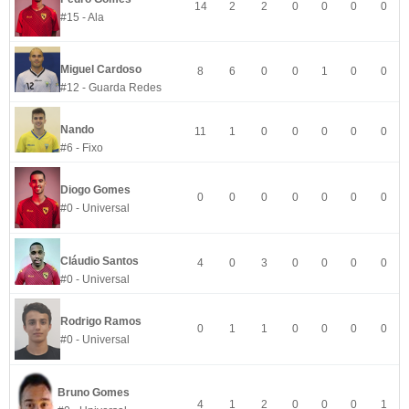
14
2
2
0
0
0
0
#15 - Ala
Miguel Cardoso
8
6
0
0
1
0
0
#12 - Guarda Redes
Nando
11
1
0
0
0
0
0
#6 - Fixo
Diogo Gomes
0
0
0
0
0
0
0
#0 - Universal
Cláudio Santos
4
0
3
0
0
0
0
#0 - Universal
Rodrigo Ramos
0
1
1
0
0
0
0
#0 - Universal
Bruno Gomes
4
1
2
0
0
0
1