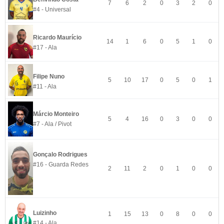
7
6
2
0
3
2
0
#4 - Universal
Ricardo Maurício
14
1
6
0
5
1
0
#17 - Ala
Filipe Nuno
5
10
17
0
5
0
1
#11 - Ala
Márcio Monteiro
5
4
16
0
3
0
0
#7 - Ala / Pivot
Gonçalo Rodrigues
#16 - Guarda Redes
2
11
2
0
1
0
0
Luizinho
1
15
13
0
8
0
0
#14 - Ala