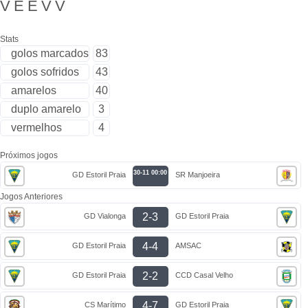
V
E
E
V
V
Stats
golos marcados
83
golos sofridos
43
amarelos
40
duplo amarelo
3
vermelhos
4
Próximos jogos
30-11 00:00
GD Estoril Praia
SR Manjoeira
Jogos Anteriores
2-3
GD Vialonga
GD Estoril Praia
4-4
GD Estoril Praia
AMSAC
2-2
GD Estoril Praia
CCD Casal Velho
4-7
CS Marítimo
GD Estoril Praia