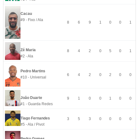
Cacau
#9 - Fixo / Ala
8
6
9
1
0
0
1
Zé Maria
8
4
2
0
5
0
1
#2 - Ala
Pedro Martins
6
4
2
0
2
0
0
#10 - Universal
João Duarte
9
1
0
0
1
0
0
#1 - Guarda Redes
Tiago Fernandes
3
5
3
0
0
0
0
#5 - Ala / Pivot
Pedro Gomes