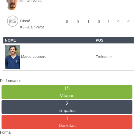
#0 - Universal
Cissé
8
0
1
0
1
0
0
#3 - Ala / Pivot
NOME
POS
Marco Loureiro
Treinador
Performance
15
Vitórias
2
Empates
1
Derrotas
Forma