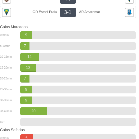
3-1
GD Estoril Praia
AR Amarense
Golos Marcados
9
0-5min
7
5-10min
14
10-15min
12
15-20min
7
20-25min
9
25-30min
9
30-35min
20
35-40min
40+
Golos Sofridos
5
0-5min