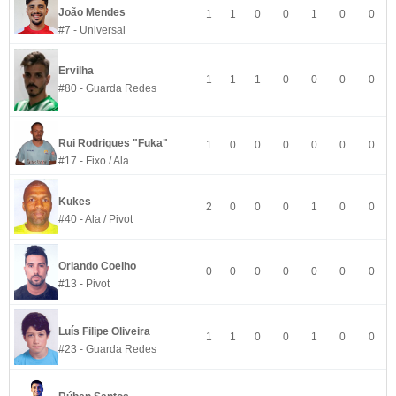
João Mendes
1
1
0
0
1
0
0
#7 - Universal
Ervilha
1
1
1
0
0
0
0
#80 - Guarda Redes
Rui Rodrigues "Fuka"
1
0
0
0
0
0
0
#17 - Fixo / Ala
Kukes
2
0
0
0
1
0
0
#40 - Ala / Pivot
Orlando Coelho
0
0
0
0
0
0
0
#13 - Pivot
Luís Filipe Oliveira
1
1
0
0
1
0
0
#23 - Guarda Redes