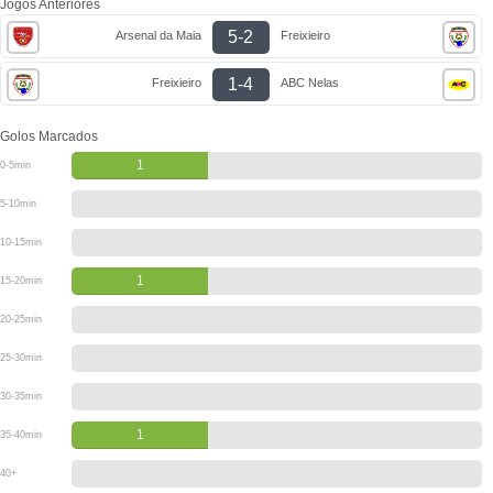
Jogos Anteriores
5-2
Arsenal da Maia
Freixieiro
1-4
Freixieiro
ABC Nelas
Golos Marcados
1
0-5min
5-10min
10-15min
1
15-20min
20-25min
25-30min
30-35min
1
35-40min
40+