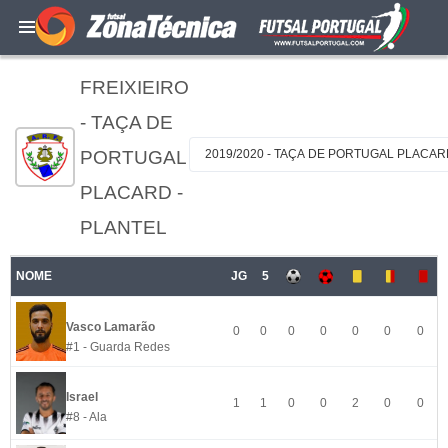
FREIXIEIRO
- TAÇA DE
PORTUGAL
2019/2020 - TAÇA DE PORTUGAL PLACA
PLACARD -
PLANTEL
NOME
JG
5
Vasco Lamarão
0
0
0
0
0
0
0
#1 - Guarda Redes
Israel
1
1
0
0
2
0
0
#8 - Ala