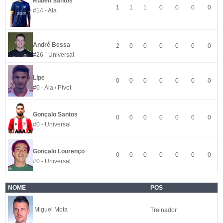
Rúben Santos
1
1
1
0
0
0
0
#14 - Ala
André Bessa
2
0
0
0
0
0
0
#26 - Universal
Lipe
0
0
0
0
0
0
0
#0 - Ala / Pivot
Gonçalo Santos
0
0
0
0
0
0
0
#0 - Universal
Gonçalo Lourenço
0
0
0
0
0
0
0
#0 - Universal
NOME
POS
Miguel Mota
Treinador