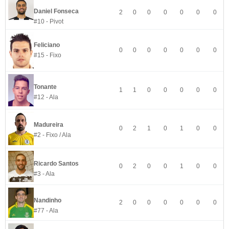
Daniel Fonseca
2
0
0
0
0
0
0
#10 - Pivot
Feliciano
0
0
0
0
0
0
0
#15 - Fixo
Tonante
1
1
0
0
0
0
0
#12 - Ala
Madureira
0
2
1
0
1
0
0
#2 - Fixo / Ala
Ricardo Santos
0
2
0
0
1
0
0
#3 - Ala
Nandinho
2
0
0
0
0
0
0
#77 - Ala