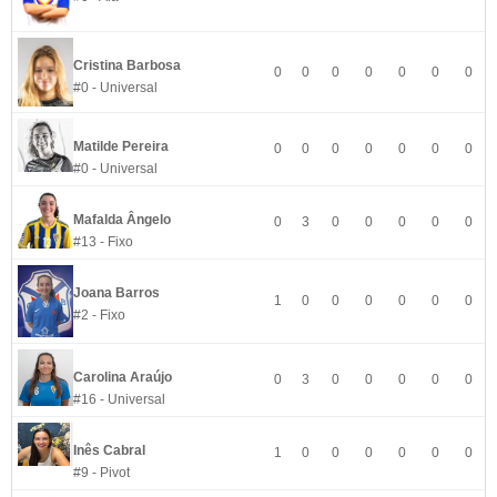
Cristina Barbosa
0
0
0
0
0
0
0
#0 - Universal
Matilde Pereira
0
0
0
0
0
0
0
#0 - Universal
Mafalda Ângelo
0
3
0
0
0
0
0
#13 - Fixo
Joana Barros
1
0
0
0
0
0
0
#2 - Fixo
Carolina Araújo
0
3
0
0
0
0
0
#16 - Universal
Inês Cabral
1
0
0
0
0
0
0
#9 - Pivot