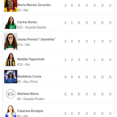
Marta Morais Zacarias
3
0
0
0
0
0
0
#3 - Ala
Carina Bento
2
1
0
0
0
0
0
#22 - Guarda Redes
Joana Pereira "Joaninha"
2
0
0
0
1
0
0
#14 - Ala
Matilde Figueiredo
1
2
3
0
1
0
0
#10 - Ala
Madalena Costa
0
0
0
0
0
0
0
#0 - Ala / Pivot
Mariana Murta
0
0
0
0
0
0
0
#0 - Guarda Redes
Catarina Benigno
0
0
0
0
0
0
0
#0 - Ala