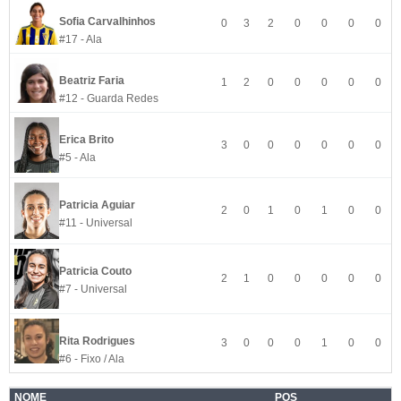
Sofia Carvalhinhos
0
3
2
0
0
0
0
#17 - Ala
Beatriz Faria
1
2
0
0
0
0
0
#12 - Guarda Redes
Erica Brito
3
0
0
0
0
0
0
#5 - Ala
Patricia Aguiar
2
0
1
0
1
0
0
#11 - Universal
Patricia Couto
2
1
0
0
0
0
0
#7 - Universal
Rita Rodrigues
3
0
0
0
1
0
0
#6 - Fixo / Ala
NOME
POS