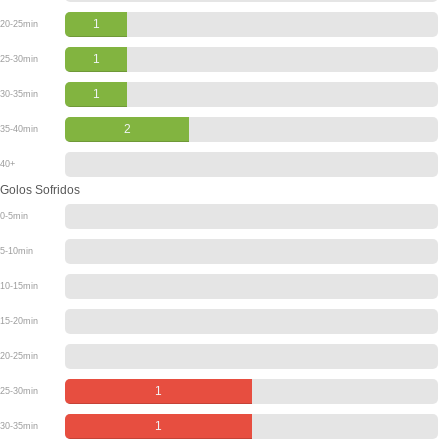
1
20-25min
1
25-30min
1
30-35min
2
35-40min
40+
Golos Sofridos
0-5min
5-10min
10-15min
15-20min
20-25min
1
25-30min
1
30-35min