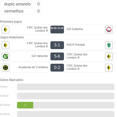
duplo amarelo
0
vermelhos
0
Próximos jogos
CRC Quinta dos
26-06 21:00
GD Gafanha
Lombos B
Jogos Anteriores
CRC Quinta dos
3-1
NSCP Pombal
Lombos B
CRC Quinta dos
5-6
GD Valverde
Lombos B
CRC Quinta dos
0-2
Academia de Condeixa
Lombos B
Golos Marcados
0-5min
5-10min
1
10-15min
15-20min