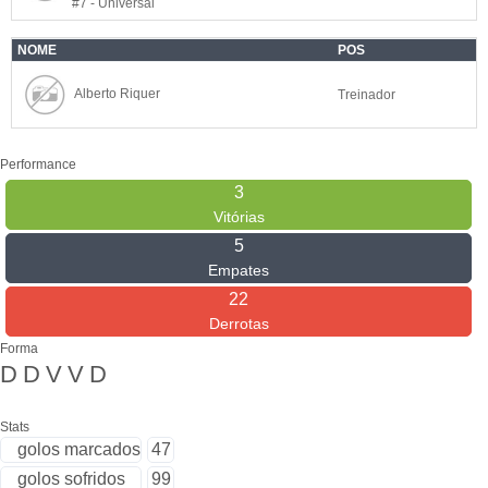
#7 - Universal
NOME
POS
Alberto Riquer
Treinador
Performance
3
Vitórias
5
Empates
22
Derrotas
Forma
D
D
V
V
D
Stats
golos marcados
47
golos sofridos
99