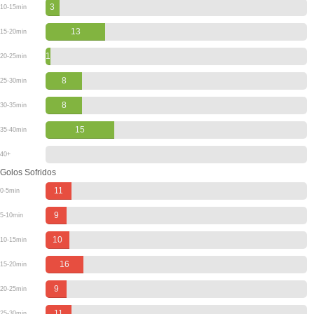
3
10-15min
13
15-20min
1
20-25min
8
25-30min
8
30-35min
15
35-40min
40+
Golos Sofridos
11
0-5min
9
5-10min
10
10-15min
16
15-20min
9
20-25min
11
25-30min