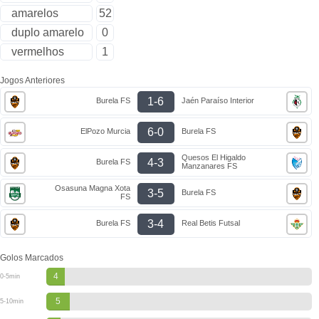
amarelos
52
duplo amarelo
0
vermelhos
1
Jogos Anteriores
1-6
Burela FS
Jaén Paraíso Interior
6-0
ElPozo Murcia
Burela FS
Quesos El Higaldo
4-3
Burela FS
Manzanares FS
Osasuna Magna Xota
3-5
Burela FS
FS
3-4
Burela FS
Real Betis Futsal
Golos Marcados
4
0-5min
5
5-10min