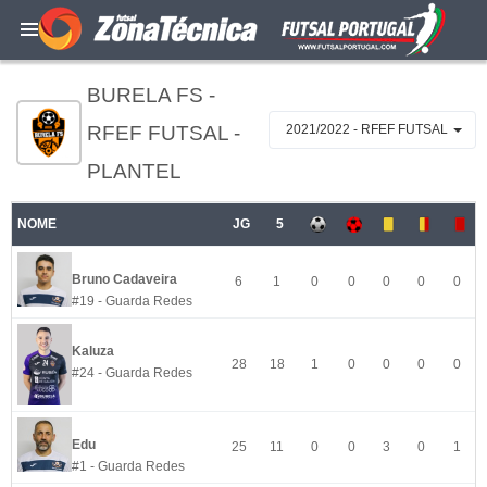
BURELA FS -
RFEF FUTSAL -
2021/2022 - RFEF FUTSAL
PLANTEL
NOME
JG
5
Bruno Cadaveira
6
1
0
0
0
0
0
#19 - Guarda Redes
Kaluza
28
18
1
0
0
0
0
#24 - Guarda Redes
Edu
25
11
0
0
3
0
1
#1 - Guarda Redes