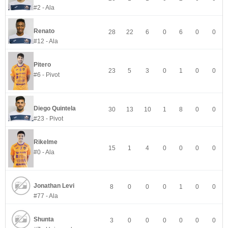
#2 - Ala
Renato
28
22
6
0
6
0
0
#12 - Ala
Pitero
23
5
3
0
1
0
0
#6 - Pivot
Diego Quintela
30
13
10
1
8
0
0
#23 - Pivot
Rikelme
15
1
4
0
0
0
0
#0 - Ala
Jonathan Levi
8
0
0
0
1
0
0
#77 - Ala
Shunta
3
0
0
0
0
0
0