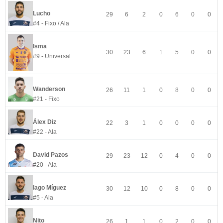
Lucho
29
6
2
0
6
0
0
#4 - Fixo / Ala
Isma
30
23
6
1
5
0
0
#9 - Universal
Wanderson
26
11
1
0
8
0
0
#21 - Fixo
Álex Diz
22
3
1
0
0
0
0
#22 - Ala
David Pazos
29
23
12
0
4
0
0
#20 - Ala
Iago Míguez
30
12
10
0
8
0
0
#5 - Ala
Nito
26
1
1
0
2
0
0